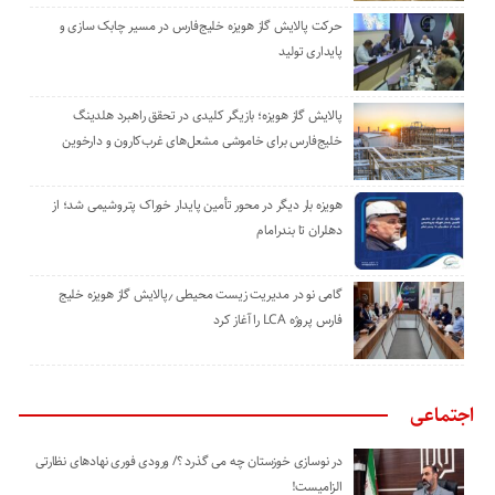
حرکت پالایش گاز هویزه خلیج‌فارس در مسیر چابک سازی و
پایداری تولید
پالایش گاز هویزه؛ بازیگر کلیدی در تحقق راهبرد هلدینگ
خلیج‌فارس برای خاموشی مشعل‌های غرب‌کارون و دارخوین
هویزه بار دیگر در محور تأمین پایدار خوراک پتروشیمی شد؛ از
دهلران تا بندرامام
گامی نو در مدیریت زیست ‌محیطی ٫پالایش گاز هویزه خلیج
‌فارس پروژه LCA را آغاز کرد
اجتماعی
در نوسازی خوزستان چه می گذرد ؟/ ورودی فوری نهادهای نظارتی
الزامیست!