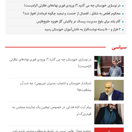
در نوسازی خوزستان چه می گذرد ؟/ ورودی فوری نهادهای نظارتی الزامیست!
محکوم قطعی به شلاق ، انفصال از خدمت و تبعید چگونه فرماندار اهواز شد؟
گام بلند برای بلوغ مدیریت ریسک در پالایش گاز هویزه خلیج‌فارس
۲ هزار و ۵۰۰ بسته نوشت‌افزار به دانش‌آموزان خوزستان رسید
سیاسی
در نوسازی خوزستان چه می گذرد ؟/ ورودی فوری نهادهای نظارتی
الزامیست!
استاندار خوزستان و انتصاب مدیران غیربومی؛ چه شد آن
مخالفت‌ها؟
پیام آیت الله هدایی در خصوص توهین یک نماینده مجلس به
قوم بزرگ لر
جوابیه جمال عالمی نیسی در پاسخ به مطلب منتشر شده راوی