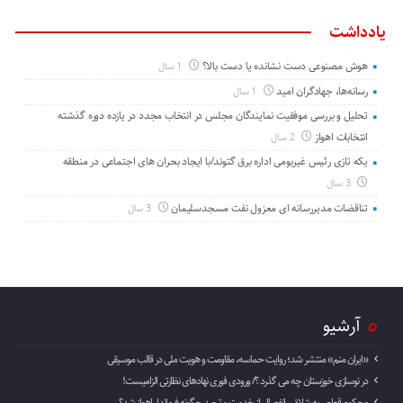
یادداشت
هوش مصنوعی دست نشانده یا دست بالا؟
1 سال
رسانه‌ها، جهادگران امید
1 سال
تحلیل و بررسی موفقیت نمایندگان مجلس در انتخاب مجدد در یازده دوره گذشته
انتخابات اهواز
2 سال
یکه تازی رئیس غیربومی اداره برق گتوند/با ایجاد بحران های اجتماعی در منطقه
3 سال
تناقضات مدیررسانه ای معزول نفت مسجدسلیمان
3 سال
آرشیو
«ایران منم» منتشر شد؛ روایت حماسه، مقاومت و هویت ملی در قالب موسیقی
در نوسازی خوزستان چه می گذرد ؟/ ورودی فوری نهادهای نظارتی الزامیست!
محکوم قطعی به شلاق ، انفصال از خدمت و تبعید چگونه فرماندار اهواز شد؟