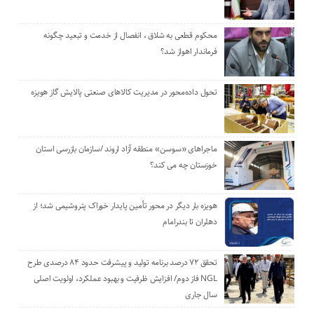
محکوم قطعی به شلاق ، انفصال از خدمت و تبعید چگونه
فرماندار اهواز شد؟
تحول داده‌محور در مدیریت کالاهای صنعتی پالایش گاز هویزه
ماجراهای «سوسن» منطقه آزاد اروند /سازمان بازرسی استان
خوزستان چه می کند؟
هویزه بار دیگر در محور تأمین پایدار خوراک پتروشیمی شد؛ از
دهلران تا بندرامام
تحقق ۷۲ درصد برنامه تولید و پیشرفت حدود ۸۴ درصدی طرح
NGL فاز دوم/ افزایش ظرفیت و بهبود عملکرد، اولویت اصلی
سال جاری