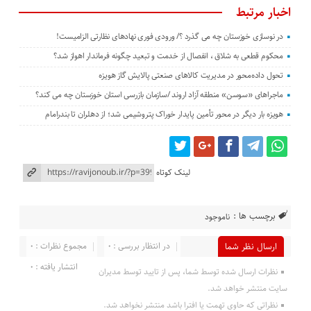
اخبار مرتبط
در نوسازی خوزستان چه می گذرد ؟/ ورودی فوری نهادهای نظارتی الزامیست!
محکوم قطعی به شلاق ، انفصال از خدمت و تبعید چگونه فرماندار اهواز شد؟
تحول داده‌محور در مدیریت کالاهای صنعتی پالایش گاز هویزه
ماجراهای «سوسن» منطقه آزاد اروند /سازمان بازرسی استان خوزستان چه می کند؟
هویزه بار دیگر در محور تأمین پایدار خوراک پتروشیمی شد؛ از دهلران تا بندرامام
لینک کوتاه
برچسب ها :
ناموجود
در انتظار بررسی : 0
مجموع نظرات : 0
ارسال نظر شما
انتشار یافته : 0
نظرات ارسال شده توسط شما، پس از تایید توسط مدیران
سایت منتشر خواهد شد.
نظراتی که حاوی تهمت یا افترا باشد منتشر نخواهد شد.