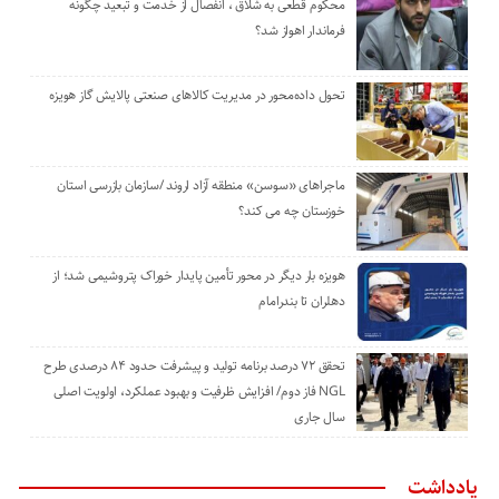
محکوم قطعی به شلاق ، انفصال از خدمت و تبعید چگونه
فرماندار اهواز شد؟
تحول داده‌محور در مدیریت کالاهای صنعتی پالایش گاز هویزه
ماجراهای «سوسن» منطقه آزاد اروند /سازمان بازرسی استان
خوزستان چه می کند؟
هویزه بار دیگر در محور تأمین پایدار خوراک پتروشیمی شد؛ از
دهلران تا بندرامام
تحقق ۷۲ درصد برنامه تولید و پیشرفت حدود ۸۴ درصدی طرح
NGL فاز دوم/ افزایش ظرفیت و بهبود عملکرد، اولویت اصلی
سال جاری
یادداشت