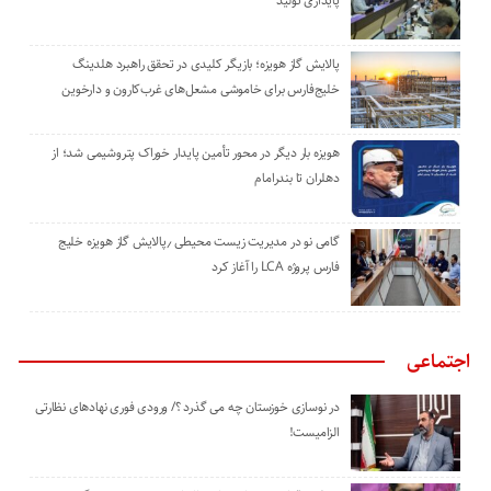
پایداری تولید
پالایش گاز هویزه؛ بازیگر کلیدی در تحقق راهبرد هلدینگ
خلیج‌فارس برای خاموشی مشعل‌های غرب‌کارون و دارخوین
هویزه بار دیگر در محور تأمین پایدار خوراک پتروشیمی شد؛ از
دهلران تا بندرامام
گامی نو در مدیریت زیست ‌محیطی ٫پالایش گاز هویزه خلیج
‌فارس پروژه LCA را آغاز کرد
اجتماعی
در نوسازی خوزستان چه می گذرد ؟/ ورودی فوری نهادهای نظارتی
الزامیست!