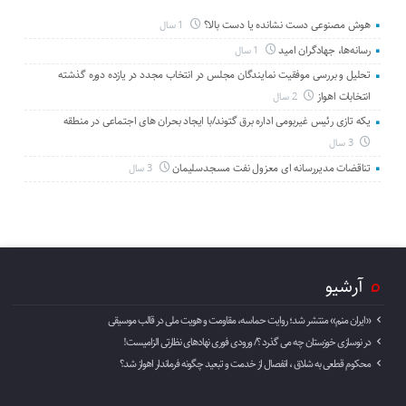
هوش مصنوعی دست نشانده یا دست بالا؟
1 سال
رسانه‌ها، جهادگران امید
1 سال
تحلیل و بررسی موفقیت نمایندگان مجلس در انتخاب مجدد در یازده دوره گذشته
انتخابات اهواز
2 سال
یکه تازی رئیس غیربومی اداره برق گتوند/با ایجاد بحران های اجتماعی در منطقه
3 سال
تناقضات مدیررسانه ای معزول نفت مسجدسلیمان
3 سال
آرشیو
«ایران منم» منتشر شد؛ روایت حماسه، مقاومت و هویت ملی در قالب موسیقی
در نوسازی خوزستان چه می گذرد ؟/ ورودی فوری نهادهای نظارتی الزامیست!
محکوم قطعی به شلاق ، انفصال از خدمت و تبعید چگونه فرماندار اهواز شد؟