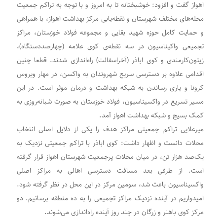
اهواز گفت و افزود: خوشبختانه تا به امروز و با توجه به تراکم جمعیت
محله‌های مختلف شهرستان و نقطه‌یابی مرکز بهداشت اهواز، با همراهی
و حمایت کامل حوزه شهید بقایی و مجموعه فولاد خوزستان، مراکز
تجمیعی واکیناسیون در سه نقطه‌ی کوی علامه (چهارصددستگاه)،
زیتون‌کارمندی و کوی اباذر (آخراسفالت) راه‌اندازی شدند. قطعا چنین
اقدامی علاوه بر دسترسی سریع شهروندان به واکسن، در مهار ویروس
کرونا و یاری رساندن به شبکه بهداشت و درمان موثر است. در این
مسیر تسریع در واکسیناسیون، فولاد خوزستان به صورت شبانه‌روزی به
کمک بسیج و شبکه بهداشت اهواز آمد.
میرعلایی تراکم جمعیتی مراکز هدف را یکی از دلایل اصلی انتخاب
محلات دانست و اظهار داشت: کوی اباذر با تراکم جمعیتی نزدیک به
یک‌صد هزار تن، در میان محلات پرجمعیت شهرستان اهواز قرار گرفته
است. از طرفی بعد مسافت دسترسی اهالی به مراکز اصلی
واکسیناسیون باعث شد، سومین مرکز در این محل در نظر گرفته شود.
امیدواریم در آینده نزدیک مراکز تجمیعی را به ده منطقه برسانیم. دو
مرکز کوی باهنر و زرگان در چند روز آینده راه‌اندازی می‌شوند.