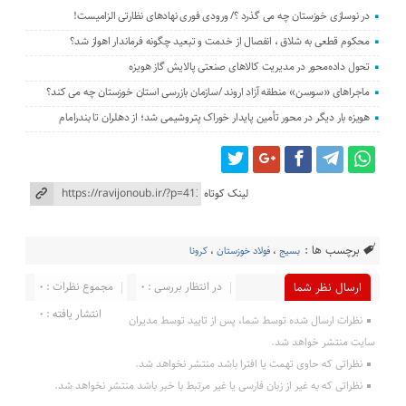
در نوسازی خوزستان چه می گذرد ؟/ ورودی فوری نهادهای نظارتی الزامیست!
محکوم قطعی به شلاق ، انفصال از خدمت و تبعید چگونه فرماندار اهواز شد؟
تحول داده‌محور در مدیریت کالاهای صنعتی پالایش گاز هویزه
ماجراهای «سوسن» منطقه آزاد اروند /سازمان بازرسی استان خوزستان چه می کند؟
هویزه بار دیگر در محور تأمین پایدار خوراک پتروشیمی شد؛ از دهلران تا بندرامام
لینک کوتاه
برچسب ها :
بسیج
،
فولاد خوزستان
،
کرونا
در انتظار بررسی : 0
مجموع نظرات : 0
ارسال نظر شما
انتشار یافته : 0
نظرات ارسال شده توسط شما، پس از تایید توسط مدیران
سایت منتشر خواهد شد.
نظراتی که حاوی تهمت یا افترا باشد منتشر نخواهد شد.
نظراتی که به غیر از زبان فارسی یا غیر مرتبط با خبر باشد منتشر نخواهد شد.