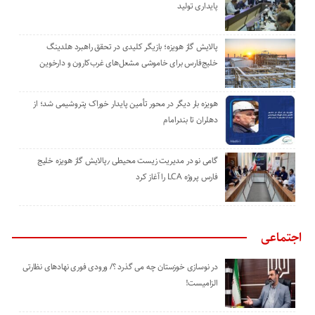
پایداری تولید
پالایش گاز هویزه؛ بازیگر کلیدی در تحقق راهبرد هلدینگ
خلیج‌فارس برای خاموشی مشعل‌های غرب‌کارون و دارخوین
هویزه بار دیگر در محور تأمین پایدار خوراک پتروشیمی شد؛ از
دهلران تا بندرامام
گامی نو در مدیریت زیست ‌محیطی ٫پالایش گاز هویزه خلیج
‌فارس پروژه LCA را آغاز کرد
اجتماعی
در نوسازی خوزستان چه می گذرد ؟/ ورودی فوری نهادهای نظارتی
الزامیست!