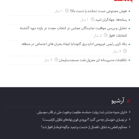
هوش مصنوعی دست نشانده یا دست بالا؟
1 سال
رسانه‌ها، جهادگران امید
1 سال
تحلیل و بررسی موفقیت نمایندگان مجلس در انتخاب مجدد در یازده دوره گذشته
انتخابات اهواز
2 سال
یکه تازی رئیس غیربومی اداره برق گتوند/با ایجاد بحران های اجتماعی در منطقه
3 سال
تناقضات مدیررسانه ای معزول نفت مسجدسلیمان
3 سال
آرشیو
«ایران منم» منتشر شد؛ روایت حماسه، مقاومت و هویت ملی در قالب موسیقی
در نوسازی خوزستان چه می گذرد ؟/ ورودی فوری نهادهای نظارتی الزامیست!
محکوم قطعی به شلاق ، انفصال از خدمت و تبعید چگونه فرماندار اهواز شد؟