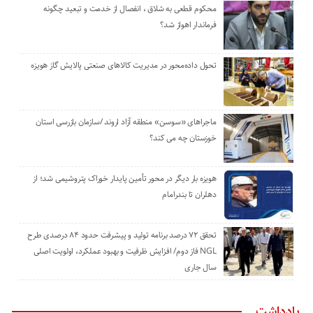
محکوم قطعی به شلاق ، انفصال از خدمت و تبعید چگونه
فرماندار اهواز شد؟
تحول داده‌محور در مدیریت کالاهای صنعتی پالایش گاز هویزه
ماجراهای «سوسن» منطقه آزاد اروند /سازمان بازرسی استان
خوزستان چه می کند؟
هویزه بار دیگر در محور تأمین پایدار خوراک پتروشیمی شد؛ از
دهلران تا بندرامام
تحقق ۷۲ درصد برنامه تولید و پیشرفت حدود ۸۴ درصدی طرح
NGL فاز دوم/ افزایش ظرفیت و بهبود عملکرد، اولویت اصلی
سال جاری
یادداشت