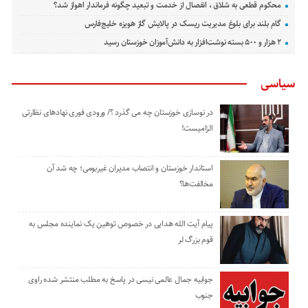
محکوم قطعی به شلاق ، انفصال از خدمت و تبعید چگونه فرماندار اهواز شد؟
گام بلند برای بلوغ مدیریت ریسک در پالایش گاز هویزه خلیج‌فارس
۲ هزار و ۵۰۰ بسته نوشت‌افزار به دانش‌آموزان خوزستان رسید
سیاسی
در نوسازی خوزستان چه می گذرد ؟/ ورودی فوری نهادهای نظارتی
الزامیست!
استاندار خوزستان و انتصاب مدیران غیربومی؛ چه شد آن
مخالفت‌ها؟
پیام آیت الله هدایی در خصوص توهین یک نماینده مجلس به
قوم بزرگ لر
جوابیه جمال عالمی نیسی در پاسخ به مطلب منتشر شده راوی
جنوب