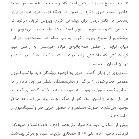
هستند. بسیج یه نهاد مردمی است که برای خدمت همیشه در صحنه
حاضر است. دیروز دفاع از میهن در جنگ بود، امروز هم در یاری
رساندن به کادر درمان برای ریشه‌کن کردن ویروس کرونا. هرکجا که
احساس کنیم، حضورمان موثر است، بلافاصله حاضر می‌شویم. در
پیشگیری از شیوع ویروس کرونا به طور تمام قد ایستاده‌ایم. در این
میان نباید از حضور همه‎‌جانبه‌ی فولاد خوزستان به راحتی عبور
کرد.شرکتی که ماهیتش تولید فولاد است به کمک شبکه بهداشت و
درمان استان آمده ‌است‌.
شاهوارپور در پایان گفت: امروز به توصیه پزشکان باید واکسیناسیون
عمومی انجام شود. از بزرگان و ریش‌سفیدان انتظار می‌رود، مردم را به
انجام واکسیناسیون تشویق و به صورت خانه به خانه آگاه‌سازی کنند. با
هر بار انجام واکسن، یک نفر از مرگ نجات پیدا می‌کند. به مراکز
توصیه می‌کنم به صورت مستمر و تا حضور آخرین نفر واکسیناسیون را
ادامه دهند.
پیش از سخنان فرمانده سپاه ولی‌عصر (عج)، حجت‌السلام میرعلایی
فرمانده ناحیه امام علی(ع) از همکاری نزدیک سپاه و مرکز بهداشت