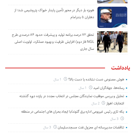
هویزه بار دیگر در محور تأمین پایدار خوراک پتروشیمی شد؛ از
دهلران تا بندرامام
تحقق ۷۲ درصد برنامه تولید و پیشرفت حدود ۸۴ درصدی طرح
NGL فاز دوم/ افزایش ظرفیت و بهبود عملکرد، اولویت اصلی
سال جاری
یادداشت
هوش مصنوعی دست نشانده یا دست بالا؟
1 سال
رسانه‌ها، جهادگران امید
1 سال
تحلیل و بررسی موفقیت نمایندگان مجلس در انتخاب مجدد در یازده دوره گذشته
انتخابات اهواز
2 سال
یکه تازی رئیس غیربومی اداره برق گتوند/با ایجاد بحران های اجتماعی در منطقه
3 سال
تناقضات مدیررسانه ای معزول نفت مسجدسلیمان
3 سال