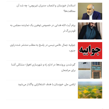
استاندار خوزستان و انتصاب مدیران غیربومی؛ چه شد آن
مخالفت‌ها؟
پیام آیت الله هدایی در خصوص توهین یک نماینده مجلس به
قوم بزرگ لر
جوابیه جمال عالمی نیسی در پاسخ به مطلب منتشر شده راوی
جنوب
گم شدن پرونده‌ها در اداره راه و شهرسازی اهواز؛ مشکلی آشنا
برای مراجعان
اراضی ملی خوزستان با هدف اشتغالزایی واگذار می‌شود