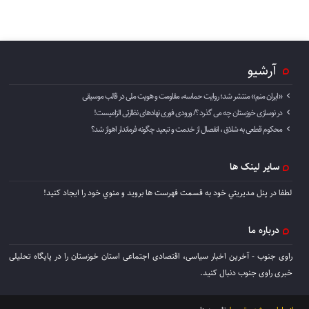
آرشیو
«ایران منم» منتشر شد؛ روایت حماسه، مقاومت و هویت ملی در قالب موسیقی
در نوسازی خوزستان چه می گذرد ؟/ ورودی فوری نهادهای نظارتی الزامیست!
محکوم قطعی به شلاق ، انفصال از خدمت و تبعید چگونه فرماندار اهواز شد؟
سایر لینک ها
لطفا در پنل مديريتي خود به قسمت فهرست ها برويد و منوي خود را ايجاد كنيد!
درباره ما
راوی جنوب - آخرین اخبار سیاسی، اقتصادی اجتماعی استان خوزستان را در پایگاه تحلیلی
خبری راوی جنوب دنبال کنید.