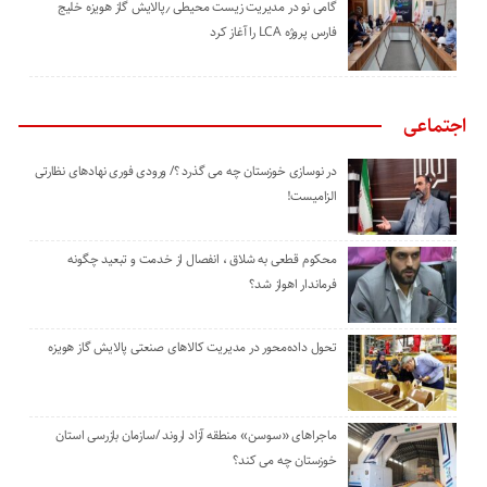
گامی نو در مدیریت زیست ‌محیطی ٫پالایش گاز هویزه خلیج
‌فارس پروژه LCA را آغاز کرد
اجتماعی
در نوسازی خوزستان چه می گذرد ؟/ ورودی فوری نهادهای نظارتی
الزامیست!
محکوم قطعی به شلاق ، انفصال از خدمت و تبعید چگونه
فرماندار اهواز شد؟
تحول داده‌محور در مدیریت کالاهای صنعتی پالایش گاز هویزه
ماجراهای «سوسن» منطقه آزاد اروند /سازمان بازرسی استان
خوزستان چه می کند؟