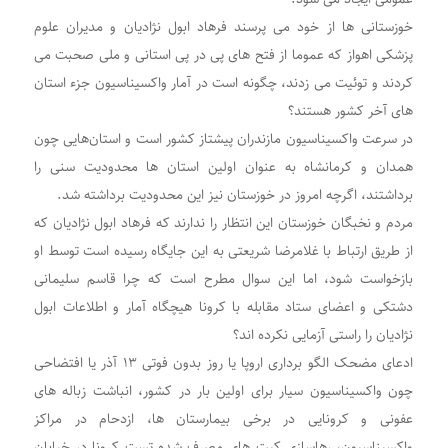
خوزستانی ها از خود می پرسند فرهاد ابول نژادیان و مدیران علوم
پزشکی اهواز که عموما از فتح های پی در پی استانی و ملی صحبت می
کردند و توئیت می زدند، چگونه است در آمار واکسیناسیون جزء استان
های آخر کشور هستند؟
در سرعت واکسیناسیون مازندران پیشتاز کشور است و استان‌هایی چون
همدان و کرمانشاه به عنوان اولین استان ها محدودیت سنی را
برداشتند، اگرچه امروز در خوزستان نیز این محدودیت برداشته شد.
مردم و نخبگان خوزستان این انتظار را ندارند که فرهاد ابول نژادیان که
از طریق ارتباط با غلامرضا شریعتی به این جایگاه رسیده است توسط او
بازخواست شود، اما این سوال مطرح است که چرا قاسم سلیمانی
دشتکی و اعضای ستاد مقابله با کرونا هیچگاه آمار و اطلاعات ابول
نژادیان را راستی آزمایی نکرده اند؟
ادعای مضحک الگو برداری اروپا یا روز بدون فوتی ۱۳ آذر یا افتضاحی
چون واکسیناسیون سیار برای اولین بار در کشور، انباشت زباله های
عفونی و کرونایی در برخی بیمارستان ها، ازدحام در مراکز
واکسیناسیون، رهاسازی کیت های مصرف شده تست کرونا در خیابان