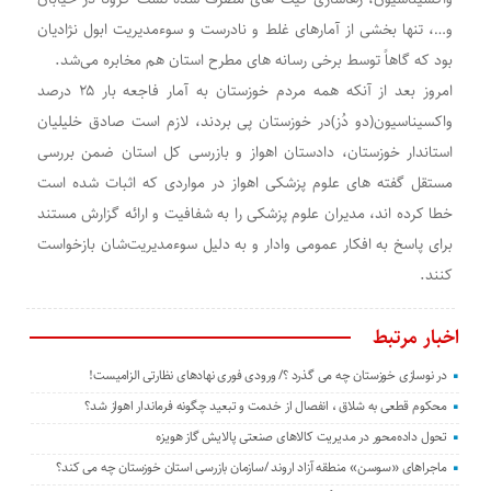
و…، تنها بخشی از آمارهای غلط و نادرست و سوءمدیریت ابول نژادیان
بود که گاهاً توسط برخی رسانه های مطرح استان هم مخابره می‌شد.
امروز بعد از آنکه همه مردم خوزستان به آمار فاجعه بار ۲۵ درصد
واکسیناسیون(دو دُز)در خوزستان پی بردند، لازم است صادق خلیلیان
استاندار خوزستان، دادستان اهواز و بازرسی کل استان ضمن بررسی
مستقل گفته های علوم پزشکی اهواز در مواردی که اثبات شده است
خطا کرده اند، مدیران علوم پزشکی را به شفافیت و ارائه گزارش مستند
برای پاسخ به افکار عمومی وادار و به دلیل سوءمدیریت‌شان بازخواست
کنند.
اخبار مرتبط
در نوسازی خوزستان چه می گذرد ؟/ ورودی فوری نهادهای نظارتی الزامیست!
محکوم قطعی به شلاق ، انفصال از خدمت و تبعید چگونه فرماندار اهواز شد؟
تحول داده‌محور در مدیریت کالاهای صنعتی پالایش گاز هویزه
ماجراهای «سوسن» منطقه آزاد اروند /سازمان بازرسی استان خوزستان چه می کند؟