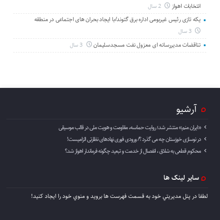
انتخابات اهواز
2 سال
یکه تازی رئیس غیربومی اداره برق گتوند/با ایجاد بحران های اجتماعی در منطقه
3 سال
تناقضات مدیررسانه ای معزول نفت مسجدسلیمان
3 سال
آرشیو
«ایران منم» منتشر شد؛ روایت حماسه، مقاومت و هویت ملی در قالب موسیقی
در نوسازی خوزستان چه می گذرد ؟/ ورودی فوری نهادهای نظارتی الزامیست!
محکوم قطعی به شلاق ، انفصال از خدمت و تبعید چگونه فرماندار اهواز شد؟
سایر لینک ها
لطفا در پنل مديريتي خود به قسمت فهرست ها برويد و منوي خود را ايجاد كنيد!