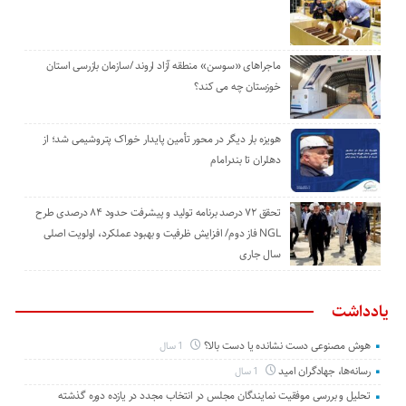
ماجراهای «سوسن» منطقه آزاد اروند /سازمان بازرسی استان
خوزستان چه می کند؟
هویزه بار دیگر در محور تأمین پایدار خوراک پتروشیمی شد؛ از
دهلران تا بندرامام
تحقق ۷۲ درصد برنامه تولید و پیشرفت حدود ۸۴ درصدی طرح
NGL فاز دوم/ افزایش ظرفیت و بهبود عملکرد، اولویت اصلی
سال جاری
یادداشت
هوش مصنوعی دست نشانده یا دست بالا؟
1 سال
رسانه‌ها، جهادگران امید
1 سال
تحلیل و بررسی موفقیت نمایندگان مجلس در انتخاب مجدد در یازده دوره گذشته