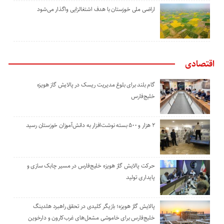
اراضی ملی خوزستان با هدف اشتغالزایی واگذار می‌شود
اقتصادی
گام بلند برای بلوغ مدیریت ریسک در پالایش گاز هویزه
خلیج‌فارس
۲ هزار و ۵۰۰ بسته نوشت‌افزار به دانش‌آموزان خوزستان رسید
حرکت پالایش گاز هویزه خلیج‌فارس در مسیر چابک سازی و
پایداری تولید
پالایش گاز هویزه؛ بازیگر کلیدی در تحقق راهبرد هلدینگ
خلیج‌فارس برای خاموشی مشعل‌های غرب‌کارون و دارخوین