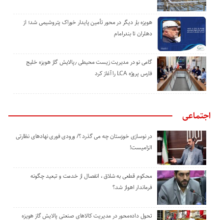
هویزه بار دیگر در محور تأمین پایدار خوراک پتروشیمی شد؛ از
دهلران تا بندرامام
گامی نو در مدیریت زیست ‌محیطی ٫پالایش گاز هویزه خلیج
‌فارس پروژه LCA را آغاز کرد
اجتماعی
در نوسازی خوزستان چه می گذرد ؟/ ورودی فوری نهادهای نظارتی
الزامیست!
محکوم قطعی به شلاق ، انفصال از خدمت و تبعید چگونه
فرماندار اهواز شد؟
تحول داده‌محور در مدیریت کالاهای صنعتی پالایش گاز هویزه