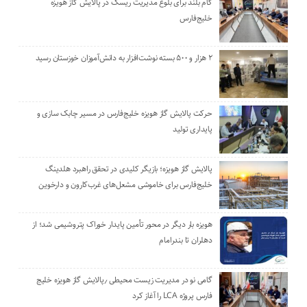
گام بلند برای بلوغ مدیریت ریسک در پالایش گاز هویزه
خلیج‌فارس
۲ هزار و ۵۰۰ بسته نوشت‌افزار به دانش‌آموزان خوزستان رسید
حرکت پالایش گاز هویزه خلیج‌فارس در مسیر چابک سازی و
پایداری تولید
پالایش گاز هویزه؛ بازیگر کلیدی در تحقق راهبرد هلدینگ
خلیج‌فارس برای خاموشی مشعل‌های غرب‌کارون و دارخوین
هویزه بار دیگر در محور تأمین پایدار خوراک پتروشیمی شد؛ از
دهلران تا بندرامام
گامی نو در مدیریت زیست ‌محیطی ٫پالایش گاز هویزه خلیج
‌فارس پروژه LCA را آغاز کرد