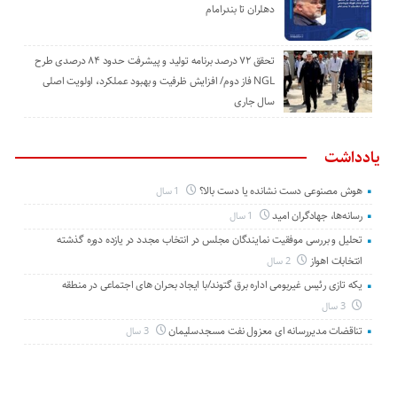
دهلران تا بندرامام
تحقق ۷۲ درصد برنامه تولید و پیشرفت حدود ۸۴ درصدی طرح
NGL فاز دوم/ افزایش ظرفیت و بهبود عملکرد، اولویت اصلی
سال جاری
یادداشت
هوش مصنوعی دست نشانده یا دست بالا؟
1 سال
رسانه‌ها، جهادگران امید
1 سال
تحلیل و بررسی موفقیت نمایندگان مجلس در انتخاب مجدد در یازده دوره گذشته
انتخابات اهواز
2 سال
یکه تازی رئیس غیربومی اداره برق گتوند/با ایجاد بحران های اجتماعی در منطقه
3 سال
تناقضات مدیررسانه ای معزول نفت مسجدسلیمان
3 سال