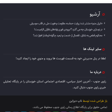
آرشیو
«ایران منم» منتشر شد؛ روایت حماسه، مقاومت و هویت ملی در قالب موسیقی
در نوسازی خوزستان چه می گذرد ؟/ ورودی فوری نهادهای نظارتی الزامیست!
محکوم قطعی به شلاق ، انفصال از خدمت و تبعید چگونه فرماندار اهواز شد؟
سایر لینک ها
لطفا در پنل مديريتي خود به قسمت فهرست ها برويد و منوي خود را ايجاد كنيد!
درباره ما
راوی جنوب - آخرین اخبار سیاسی، اقتصادی اجتماعی استان خوزستان را در پایگاه تحلیلی
خبری راوی جنوب دنبال کنید.
باز طراحی شده توسط
تاپ دیزاین
تمامی حقوق برای پایگاه اطلاع رسانی راوی جنوب محفوظ می باشد.