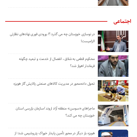
اجتماعی
در نوسازی خوزستان چه می گذرد ؟/ ورودی فوری نهادهای نظارتی
الزامیست!
محکوم قطعی به شلاق ، انفصال از خدمت و تبعید چگونه
فرماندار اهواز شد؟
تحول داده‌محور در مدیریت کالاهای صنعتی پالایش گاز هویزه
ماجراهای «سوسن» منطقه آزاد اروند /سازمان بازرسی استان
خوزستان چه می کند؟
هویزه بار دیگر در محور تأمین پایدار خوراک پتروشیمی شد؛ از