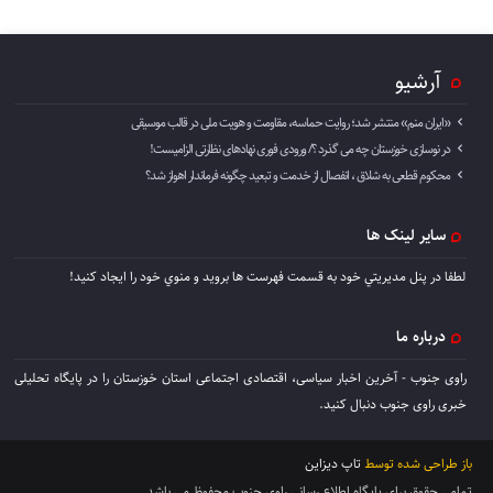
آرشیو
«ایران منم» منتشر شد؛ روایت حماسه، مقاومت و هویت ملی در قالب موسیقی
در نوسازی خوزستان چه می گذرد ؟/ ورودی فوری نهادهای نظارتی الزامیست!
محکوم قطعی به شلاق ، انفصال از خدمت و تبعید چگونه فرماندار اهواز شد؟
سایر لینک ها
لطفا در پنل مديريتي خود به قسمت فهرست ها برويد و منوي خود را ايجاد كنيد!
درباره ما
راوی جنوب - آخرین اخبار سیاسی، اقتصادی اجتماعی استان خوزستان را در پایگاه تحلیلی
خبری راوی جنوب دنبال کنید.
باز طراحی شده توسط
تاپ دیزاین
تمامی حقوق برای پایگاه اطلاع رسانی راوی جنوب محفوظ می باشد.