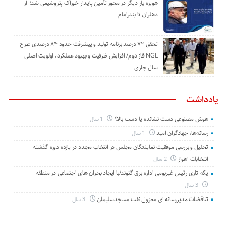
هویزه بار دیگر در محور تأمین پایدار خوراک پتروشیمی شد؛ از
دهلران تا بندرامام
تحقق ۷۲ درصد برنامه تولید و پیشرفت حدود ۸۴ درصدی طرح
NGL فاز دوم/ افزایش ظرفیت و بهبود عملکرد، اولویت اصلی
سال جاری
یادداشت
هوش مصنوعی دست نشانده یا دست بالا؟
1 سال
رسانه‌ها، جهادگران امید
1 سال
تحلیل و بررسی موفقیت نمایندگان مجلس در انتخاب مجدد در یازده دوره گذشته
انتخابات اهواز
2 سال
یکه تازی رئیس غیربومی اداره برق گتوند/با ایجاد بحران های اجتماعی در منطقه
3 سال
تناقضات مدیررسانه ای معزول نفت مسجدسلیمان
3 سال