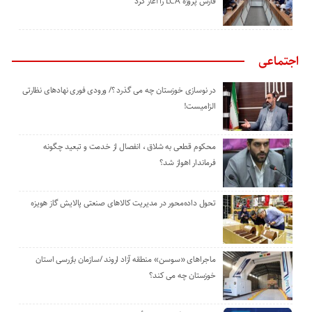
‌فارس پروژه LCA را آغاز کرد
اجتماعی
در نوسازی خوزستان چه می گذرد ؟/ ورودی فوری نهادهای نظارتی
الزامیست!
محکوم قطعی به شلاق ، انفصال از خدمت و تبعید چگونه
فرماندار اهواز شد؟
تحول داده‌محور در مدیریت کالاهای صنعتی پالایش گاز هویزه
ماجراهای «سوسن» منطقه آزاد اروند /سازمان بازرسی استان
خوزستان چه می کند؟