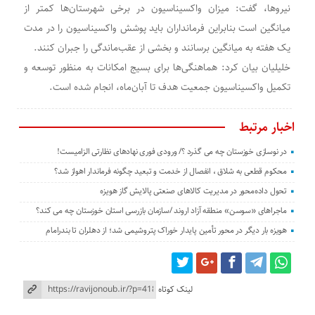
نیروها، گفت: میزان واکسیناسیون در برخی شهرستان‌ها کمتر از
میانگین است بنابراین فرمانداران باید پوشش واکسیناسیون را در مدت
یک هفته به میانگین برسانند و بخشی از عقب‌ماندگی را جبران کنند.
خلیلیان بیان کرد: هماهنگی‌ها برای بسیج امکانات به منظور توسعه و
تکمیل واکسیناسیون جمعیت هدف تا آبان‌ماه، انجام شده است.
اخبار مرتبط
در نوسازی خوزستان چه می گذرد ؟/ ورودی فوری نهادهای نظارتی الزامیست!
محکوم قطعی به شلاق ، انفصال از خدمت و تبعید چگونه فرماندار اهواز شد؟
تحول داده‌محور در مدیریت کالاهای صنعتی پالایش گاز هویزه
ماجراهای «سوسن» منطقه آزاد اروند /سازمان بازرسی استان خوزستان چه می کند؟
هویزه بار دیگر در محور تأمین پایدار خوراک پتروشیمی شد؛ از دهلران تا بندرامام
لینک کوتاه