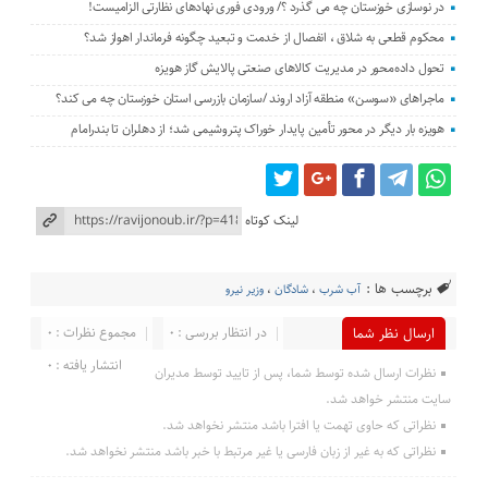
در نوسازی خوزستان چه می گذرد ؟/ ورودی فوری نهادهای نظارتی الزامیست!
محکوم قطعی به شلاق ، انفصال از خدمت و تبعید چگونه فرماندار اهواز شد؟
تحول داده‌محور در مدیریت کالاهای صنعتی پالایش گاز هویزه
ماجراهای «سوسن» منطقه آزاد اروند /سازمان بازرسی استان خوزستان چه می کند؟
هویزه بار دیگر در محور تأمین پایدار خوراک پتروشیمی شد؛ از دهلران تا بندرامام
لینک کوتاه
برچسب ها :
آب شرب
،
شادگان
،
وزیر نیرو
در انتظار بررسی : 0
مجموع نظرات : 0
ارسال نظر شما
انتشار یافته : 0
نظرات ارسال شده توسط شما، پس از تایید توسط مدیران
سایت منتشر خواهد شد.
نظراتی که حاوی تهمت یا افترا باشد منتشر نخواهد شد.
نظراتی که به غیر از زبان فارسی یا غیر مرتبط با خبر باشد منتشر نخواهد شد.