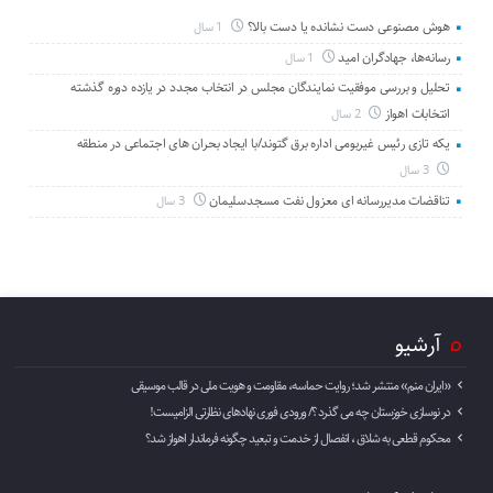
هوش مصنوعی دست نشانده یا دست بالا؟
1 سال
رسانه‌ها، جهادگران امید
1 سال
تحلیل و بررسی موفقیت نمایندگان مجلس در انتخاب مجدد در یازده دوره گذشته
انتخابات اهواز
2 سال
یکه تازی رئیس غیربومی اداره برق گتوند/با ایجاد بحران های اجتماعی در منطقه
3 سال
تناقضات مدیررسانه ای معزول نفت مسجدسلیمان
3 سال
آرشیو
«ایران منم» منتشر شد؛ روایت حماسه، مقاومت و هویت ملی در قالب موسیقی
در نوسازی خوزستان چه می گذرد ؟/ ورودی فوری نهادهای نظارتی الزامیست!
محکوم قطعی به شلاق ، انفصال از خدمت و تبعید چگونه فرماندار اهواز شد؟