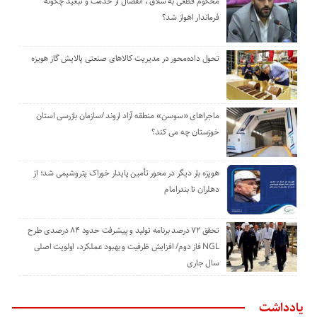
محکوم قطعی به شلاق ، انفصال از خدمت و تبعید چگونه
فرماندار اهواز شد؟
تحول داده‌محور در مدیریت کالاهای صنعتی پالایش گاز هویزه
ماجراهای «سوسن» منطقه آزاد اروند /سازمان بازرسی استان
خوزستان چه می کند؟
هویزه بار دیگر در محور تأمین پایدار خوراک پتروشیمی شد؛ از
دهلران تا بندرامام
تحقق ۷۲ درصد برنامه تولید و پیشرفت حدود ۸۴ درصدی طرح
NGL فاز دوم/ افزایش ظرفیت و بهبود عملکرد، اولویت اصلی
سال جاری
یادداشت