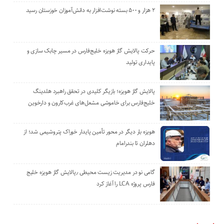
۲ هزار و ۵۰۰ بسته نوشت‌افزار به دانش‌آموزان خوزستان رسید
حرکت پالایش گاز هویزه خلیج‌فارس در مسیر چابک سازی و
پایداری تولید
پالایش گاز هویزه؛ بازیگر کلیدی در تحقق راهبرد هلدینگ
خلیج‌فارس برای خاموشی مشعل‌های غرب‌کارون و دارخوین
هویزه بار دیگر در محور تأمین پایدار خوراک پتروشیمی شد؛ از
دهلران تا بندرامام
گامی نو در مدیریت زیست ‌محیطی ٫پالایش گاز هویزه خلیج
‌فارس پروژه LCA را آغاز کرد