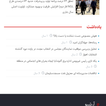
تحقق ۷۲ درصد برنامه تولید و پیشرفت حدود ۸۴ درصدی طرح
NGL فاز دوم/ افزایش ظرفیت و بهبود عملکرد، اولویت اصلی
سال جاری
یادداشت
هوش مصنوعی دست نشانده یا دست بالا؟
1 سال
رسانه‌ها، جهادگران امید
1 سال
تحلیل و بررسی موفقیت نمایندگان مجلس در انتخاب مجدد در یازده دوره گذشته
انتخابات اهواز
2 سال
یکه تازی رئیس غیربومی اداره برق گتوند/با ایجاد بحران های اجتماعی در منطقه
3 سال
تناقضات مدیررسانه ای معزول نفت مسجدسلیمان
3 سال
آرشیو