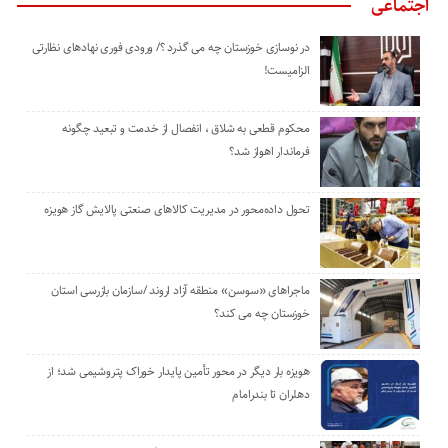
اجتماعی
در نوسازی خوزستان چه می گذرد ؟/ ورودی فوری نهادهای نظارتی
الزامیست!
محکوم قطعی به شلاق ، انفصال از خدمت و تبعید چگونه
فرماندار اهواز شد؟
تحول داده‌محور در مدیریت کالاهای صنعتی پالایش گاز هویزه
ماجراهای «سوسن» منطقه آزاد اروند /سازمان بازرسی استان
خوزستان چه می کند؟
هویزه بار دیگر در محور تأمین پایدار خوراک پتروشیمی شد؛ از
دهلران تا بندرامام