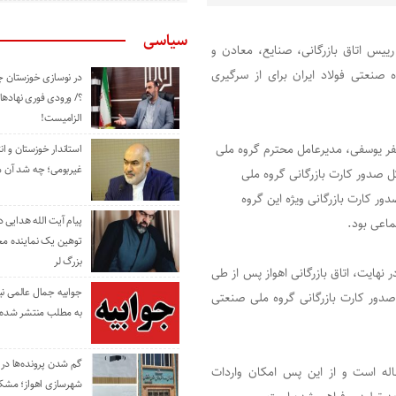
سیاسی
رییس اتاق بازرگانی، صنایع، معادن و
صنعتی فولاد ایران برای از سرگیری
در نوسازی خوزستان چ
؟/ ورودی فوری نهادها
الزامیست!
فر یوسفی، مدیرعامل محترم گروه ملی
استاندار خوزستان و ا
غیربومی؛ چه شد آن م
صدور کارت بازرگانی گروه ملی
ور کارت بازرگانی ویژه این گروه
پیام آیت الله هدایی
ماعی بود.
توهین یک نماینده م
بزرگ لر
نهایت، اتاق بازرگانی اهواز پس از طی
جوابیه جمال عالمی ن
خ ۱۲ آبان امسال نسبت به صدور کارت بازرگانی گروه ملی صنعتی
به مطلب منتشر شده 
گم شدن پرونده‌ها در اد
ساله است و از این پس امکان واردات
شهرسازی اهواز؛ مشکل