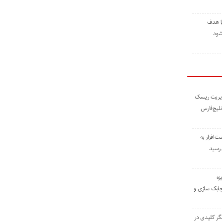
ا هدف
شود
مدیریت ریسک
خلیج‌فارس
ته نوشت‌افزار به
 رسید
زه
چابک سازی و
یگر کلیدی در