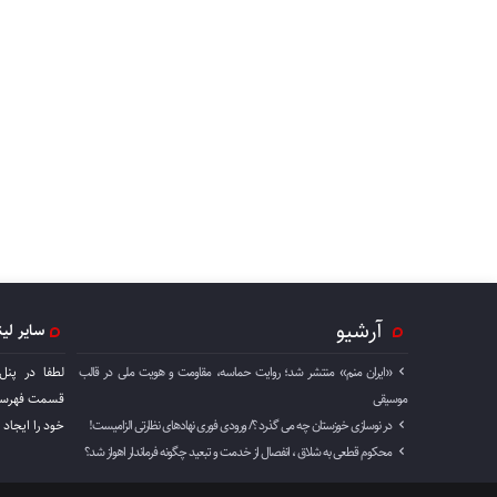
آرشیو
سایر لی
«ایران منم» منتشر شد؛ روایت حماسه، مقاومت و هویت ملی در قالب
لطفا در پنل
موسیقی
قسمت فهرست 
در نوسازی خوزستان چه می گذرد ؟/ ورودی فوری نهادهای نظارتی الزامیست!
خود را ايجاد 
محکوم قطعی به شلاق ، انفصال از خدمت و تبعید چگونه فرماندار اهواز شد؟