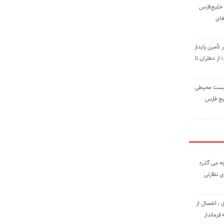
خلیج‌فارس
های
 تأمین پایدار
ز دهلران تا
زیست ‌محیطی
یج ‌فارس
ه می گذرد
ی نظارتی
، انفصال از
فرماندار