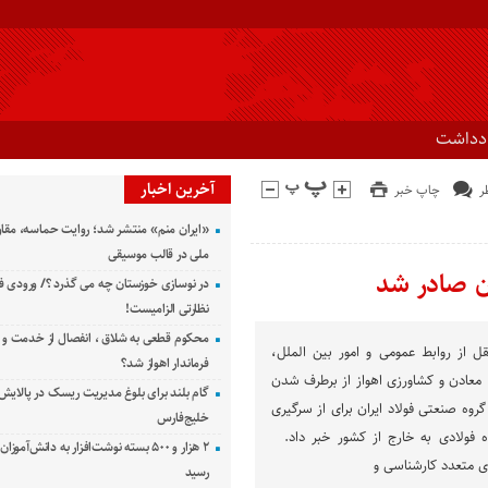
ادداشت
آخرین اخبار
چاپ خبر
«ایران منم» منتشر شد؛ روایت حماسه، مقا
ملی در قالب موسیقی
ان صادر شد
در نوسازی خوزستان چه می گذرد ؟/ ورودی ف
نظارتی الزامیست!
محکوم قطعی به شلاق ، انفصال از خدمت و 
ل از روابط عمومی و امور بین الملل،
فرماندار اهواز شد؟
، معادن و کشاورزی اهواز از برطرف شدن
گام بلند برای بلوغ مدیریت ریسک در پالایش 
روه صنعتی فولاد ایران برای از سرگیری
خلیج‌فارس
 فولادی به خارج از کشور خبر داد.
۲ هزار و ۵۰۰ بسته نوشت‌افزار به دانش‌آمو
ی متعدد کارشناسی و
رسید