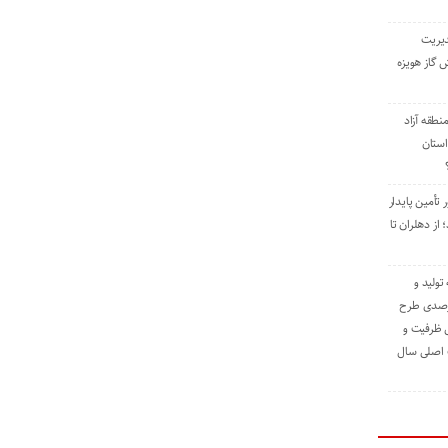
دیریت
 گاز هویزه
طقه آزاد
استان
 تأمین پایدار
ز دهلران تا
مه تولید و
ت حدود ۸۴ درصدی طرح
یش ظرفیت و
ت اصلی سال