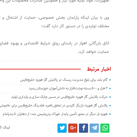
تجهیزات، مواد اولیه مورد نیاز و همچنین صادرات محصولات این وا
وی با بیان اینکه پارلمان بخش خصوصی، حمایت از اشتغال و ت
مختلف تولیدی را در دستور کار دارد گفت:
اتاق بازرگانی اهواز در راستای رونق شرایط اقتصادی و بهبود فض
حمایت خواهد کرد.
اخبار مرتبط
گام بلند برای بلوغ مدیریت ریسک در پالایش گاز هویزه خلیج‌فارس
۲ هزار و ۵۰۰ بسته نوشت‌افزار به دانش‌آموزان خوزستان رسید
حرکت پالایش گاز هویزه خلیج‌فارس در مسیر چابک سازی و پایداری تولید
پالایش گاز هویزه؛ بازیگر کلیدی در تحقق راهبرد هلدینگ خلیج‌فارس برای خاموش
هویزه بار دیگر در محور تأمین پایدار خوراک پتروشیمی شد؛ از دهلران تا بندرامام
لینک کو