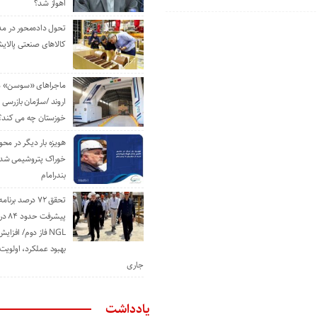
اهواز شد؟
تحول داده‌محور در م
کالاهای صنعتی پالایش
ماجراهای «سوسن» من
اروند /سازمان بازرسی 
خوزستان چه می کند؟
هویزه بار دیگر در محور
خوراک پتروشیمی شد؛ ا
بندرامام
تحقق ۷۲ درصد برنا
پیشرف
NGL فاز دوم/ افزا
بهبود عملکرد، اولوی
جاری
یادداشت