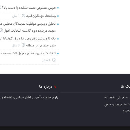
هوش مصنوعی دست نشانده یا دست بالا؟
رسانه‌ها، جهادگران امید
1 سال
تحلیل و بررسی موفقیت نمایندگان مجلس در 
مجدد در یازده دوره گذشته انتخابات اهواز
یکه تازی رئیس غیربومی اداره برق گتوند/با ای
های اجتماعی در منطقه
3 سال
تناقضات مدیررسانه ای معزول نفت مسجدس
3 سال
نک ها
درباره ما
 مديريتي خود به
راوی جنوب - آخرین اخبار سیاسی، اقتصادی ا
ها برويد و منوي
كنيد!