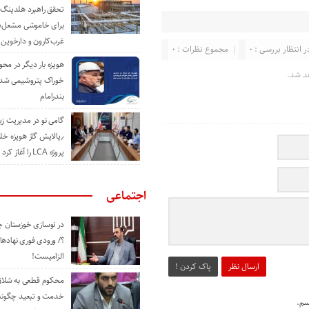
تحقق راهبرد هلدینگ 
برای خاموشی مشعل‌
غرب‌کارون و دارخوین
ر انتظار بررسی : 0
مجموع نظرات : 0
هویزه بار دیگر در محور
د شد.
خوراک پتروشیمی شد؛ ا
بندرامام
گامی نو در مدیریت 
٫پالایش گاز هویزه خل
پروژه LCA را آغاز کرد
اجتماعی
در نوسازی خوزستان چ
؟/ ورودی فوری نهادها
الزامیست!
ارسال نظر
پاک کردن !
محکوم قطعی به شلاق 
خدمت و تبعید چگونه 
سم.