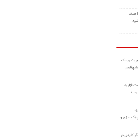
ا هدف
شود
مدیریت ریسک
خلیج‌فارس
ته نوشت‌افزار به
 رسید
زه
چابک سازی و
یگر کلیدی در