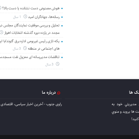
هوش مصنوعی دست نشانده یا دست بالا؟
رسانه‌ها، جهادگران امید
1 سال
تحلیل و بررسی موفقیت نمایندگان مجلس در 
مجدد در یازده دوره گذشته انتخابات اهواز
یکه تازی رئیس غیربومی اداره برق گتوند/با ای
های اجتماعی در منطقه
3 سال
تناقضات مدیررسانه ای معزول نفت مسجدس
3 سال
نک ها
درباره ما
 مديريتي خود به
راوی جنوب - آخرین اخبار سیاسی، اقتصادی ا
ها برويد و منوي
كنيد!