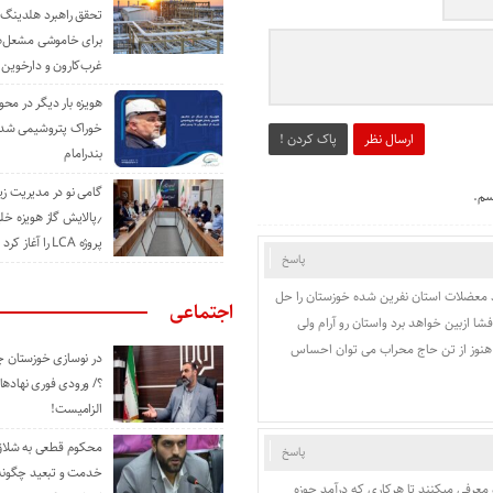
تحقق راهبرد هلدینگ 
برای خاموشی مشعل‌
غرب‌کارون و دارخوین
هویزه بار دیگر در محور
خوراک پتروشیمی شد؛ ا
ارسال نظر
پاک کردن !
بندرامام
گامی نو در مدیریت 
سم.
٫پالایش گاز هویزه خل
پروژه LCA را آغاز کرد
پاسخ
د معضلات استان نفرین شده خوزستان را حل
اجتماعی
شا ازبین خواهد برد واستان رو آرام ولی
و هنوز از تن حاج محراب می توان احساس
در نوسازی خوزستان چ
؟/ ورودی فوری نهادها
الزامیست!
محکوم قطعی به شلاق 
پاسخ
خدمت و تبعید چگونه 
معرفی میکنند تا هرکاری که درآمد حوزه