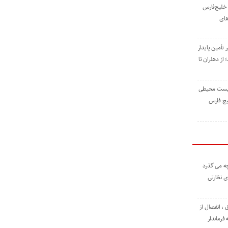
خلیج‌فارس
های
 تأمین پایدار
ز دهلران تا
زیست ‌محیطی
یج ‌فارس
ه می گذرد
ی نظارتی
، انفصال از
فرماندار