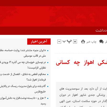
ادداشت
آخرین اخبار
چاپ خبر
«ایران منم» منتشر شد؛ روایت حماسه، مقا
ملی در قالب موسیقی
شکی اهواز چه کسانی
در نوسازی خوزستان چه می گذرد ؟/ ورودی ف
نظارتی الزامیست!
محکوم قطعی به شلاق ، انفصال از خدمت و 
فرماندار اهواز شد؟
گام بلند برای بلوغ مدیریت ریسک در پالایش 
ت از آن دارد بعد از سوءمدیریت های
خلیج‌فارس
پزشکی جندی شاپور اهواز در دوران
۲ هزار و ۵۰۰ بسته نوشت‌افزار به دانش‌آمو
گذار در حوزه سلامت استان، عین الهی
رسید