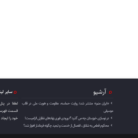
آرشیو
سایر لی
«ایران منم» منتشر شد؛ روایت حماسه، مقاومت و هویت ملی در قالب
لطفا در پنل
موسیقی
قسمت فهرست 
در نوسازی خوزستان چه می گذرد ؟/ ورودی فوری نهادهای نظارتی الزامیست!
خود را ايجاد 
محکوم قطعی به شلاق ، انفصال از خدمت و تبعید چگونه فرماندار اهواز شد؟