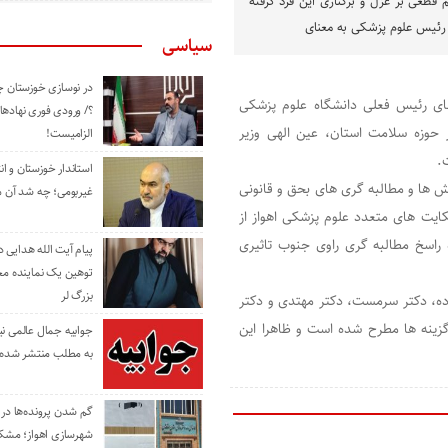
 قطعی بر عزل و برکناری این فرد گرفته
رئیس علوم پزشکی به معنای
سیاسی
در نوسازی خوزستان چ
ای رئیس فعلی دانشگاه علوم پزشکی
؟/ ورودی فوری نهادها
ر حوزه سلامت استان، عین الهی وزیر
الزامیست!
.
استاندار خوزستان و ا
 ها و مطالبه گری های بحق و قانونی
غیربومی؛ چه شد آن م
ایت های متعدد علوم پزشکی اهواز از
راسخ مطالبه گری راوی جنوب تاثیری
پیام آیت الله هدایی
توهین یک نماینده م
بزرگ لر
زاده، دکتر سرمست، دکتر مهتدی و دکتر
 گزینه ها مطرح شده است و ظاهرا این
جوابیه جمال عالمی ن
به مطلب منتشر شده 
گم شدن پرونده‌ها در اد
شهرسازی اهواز؛ مشکل