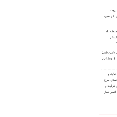
دیریت
 گاز هویزه
طقه آزاد
استان
 تأمین پایدار
ز دهلران تا
مه تولید و
ت حدود ۸۴ درصدی طرح
یش ظرفیت و
ت اصلی سال