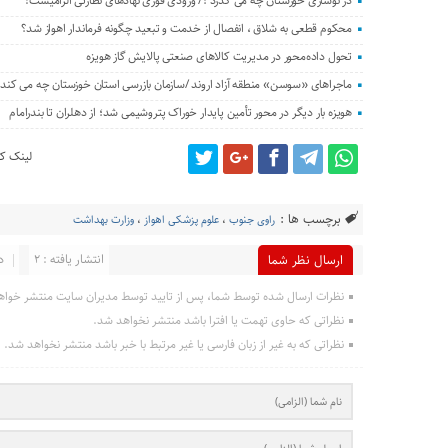
در نوسازی خوزستان چه می گذرد ؟/ ورودی فوری نهادهای نظارتی الزامیست!
محکوم قطعی به شلاق ، انفصال از خدمت و تبعید چگونه فرماندار اهواز شد؟
تحول داده‌محور در مدیریت کالاهای صنعتی پالایش گاز هویزه
ماجراهای «سوسن» منطقه آزاد اروند /سازمان بازرسی استان خوزستان چه می کند؟
هویزه بار دیگر در محور تأمین پایدار خوراک پتروشیمی شد؛ از دهلران تا بندرامام
لینک کو
برچسب ها :
راوی جنوب
،
علوم پزشکی اهواز
،
وزارت بهداشت
انتشار یافته : 2
د
ارسال نظر شما
نظرات ارسال شده توسط شما، پس از تایید توسط مدیران سایت منتشر خواه
نظراتی که حاوی تهمت یا افترا باشد منتشر نخواهد شد.
نظراتی که به غیر از زبان فارسی یا غیر مرتبط با خبر باشد منتشر نخواهد شد.