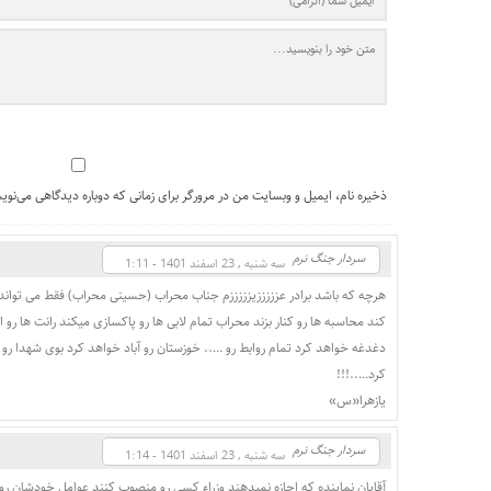
ذخیره نام، ایمیل و وبسایت من در مرورگر برای زمانی که دوباره دیدگاهی می‌نوی
سردار جنگ نرم
سه شنبه , 23 اسفند 1401 - 1:11
هرچه که باشد برادر عزززززیزززززم جناب محراب (حسینی محراب) فقط می توان
کند محاسبه ها رو کنار بزند محراب تمام لابی ها رو پاکسازی میکند رانت ها رو اف
دغدغه خواهد کرد تمام روابط رو ….. خوزستان رو آباد خواهد کرد بوی شهدا ر
کرد…..!!!
یازهرا«س»
سردار جنگ نرم
سه شنبه , 23 اسفند 1401 - 1:14
آقایان نماینده که اجازه نمیدهند وزراء کسی رو منصوب کنند عوامل خودشان رو 