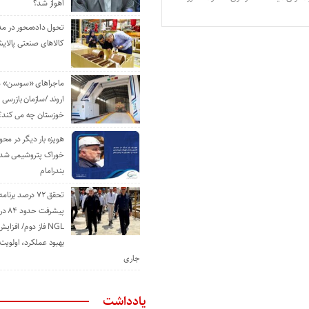
اهواز شد؟
تحول داده‌محور در م
کالاهای صنعتی پالایش
ماجراهای «سوسن» من
اروند /سازمان بازرسی 
خوزستان چه می کند؟
هویزه بار دیگر در محور
خوراک پتروشیمی شد؛ ا
بندرامام
تحقق ۷۲ درصد برنا
پیشرف
NGL فاز دوم/ افزا
بهبود عملکرد، اولوی
جاری
یادداشت