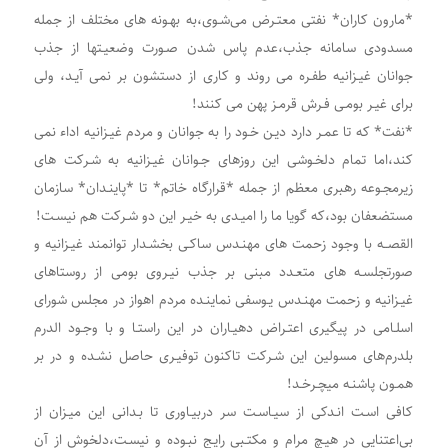
*مارون کاران* نفتی معتـرض می‌شـوی،به بهـونه های مختلف از جمله
مسدودی سامانه جذب،عدم پاس شدن صـورت وضعیـتها از جذب
جوانان غیـزانیه طفـره می روند و کاری از دستشون بر نمی آیـد، ولی
برای غیـر بومـی فـرش قرمـز پهن می کنند!
*نفت* که تا عمـر دارد دیـن خـود را به جوانان و مردم غیـزانیه اداء نمی
کند،اما تمام دلخـوشی این روزهای جـوانان غیـزانیه به شـرکت های
زیرمجـوعه رهبری معظم از جمله *قرارگاه خاتم* تا *پاینـدان* سازمان
مستضعفان بود،که گویا ما را امیـدی به خیـر این دو شـرکت هم نیسـت!
القصــه با وجود زحمت های مهنـدس ساکـی بخشـدار توانمند غیـزانیه و
صورتجلسـه های متعـدد مبنی بر جذب نیـروی بومی از روستاهای
غیـزانیه و زحمت مهنـدس یـوسفی نماینـده مردم اهواز در مجلس شورای
اسلـامی در پیگیری اعتـراض دهیـاران در این راستـا و با وجـود الدرم‌
بلدرم‌های مسولین این شـرکت تاکنون توفیـری حاصل نشـده و در بر
همـون پاشنـه میچـرخـد!
کافی اسـت انـدکی از سیـاسـت سر دربیـاوری تا بـدانی این میـزان از
بی‌اعتنایی در هیـچ مرام و مکتـبی رایـج نبـوده و نیسـت،دلخوش از آن