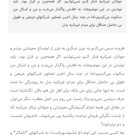
جوانان غیـزانیه فـکر کنـم نمـی‌توانــم، اگر همه‌چیـز بر قـرار بود، باید
نوشـتن در این موضـوعات به اهلـش واگـذار می‌شــد و من و امـثال من
سکـوت می‌کردیم،اما در چند سال اخیــر تصاویر شـرکتهای عریض و طویل
بی حاصل حداقل برای مردم غیـزانیه بدل
هرچــه سـعی می‌کنـم به چیـز دیـگری به غیــر از اوضــاع معیشتی مردم و
جوانان غیـزانیه فـکر کنـم نمـی‌توانــم، اگر همه‌چیـز بر قـرار بود، باید
نوشـتن در این موضـوعات به اهلـش واگـذار می‌شــد و من و امـثال من
سکـوت می‌کردیم،اما در چند سال اخیــر تصاویر شـرکتهای عریض و
طویل بی حاصل حداقل برای مردم غیـزانیه بدل به روزمـرگی ما شده
است، نه تنها حالی برای من بلکه برای اهل دل هم باقی نگذاشته است
حرف سیاسی نمی‌زنم،یک راست می روم سـر اصل مطلب، مگر می‌توان
در مقابل این هـمه لـجام‌ گسیختگی معیشتـی و جـوانان بیکار غیـزانیه که
از شـدت نگـرانی فـردای نیـامـده یکـشبه پیـر می‌شـوند، خامــوش نشسـت
و دم برنیــاورد؟
چه کسـی مسبب این اوضــاع شلــم‌شــورباسـت! به شـرکتهای *تامکار* و