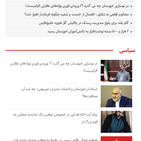
در نوسازی خوزستان چه می گذرد ؟/ ورودی فوری نهادهای نظارتی الزامیست!
محکوم قطعی به شلاق ، انفصال از خدمت و تبعید چگونه فرماندار اهواز شد؟
گام بلند برای بلوغ مدیریت ریسک در پالایش گاز هویزه خلیج‌فارس
۲ هزار و ۵۰۰ بسته نوشت‌افزار به دانش‌آموزان خوزستان رسید
سیاسی
در نوسازی خوزستان چه می گذرد ؟/ ورودی فوری نهادهای نظارتی
الزامیست!
استاندار خوزستان و انتصاب مدیران غیربومی؛ چه شد آن
مخالفت‌ها؟
پیام آیت الله هدایی در خصوص توهین یک نماینده مجلس به
قوم بزرگ لر
جوابیه جمال عالمی نیسی در پاسخ به مطلب منتشر شده راوی