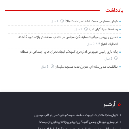
یادداشت
هوش مصنوعی دست نشانده یا دست بالا؟
1 سال
رسانه‌ها، جهادگران امید
1 سال
تحلیل و بررسی موفقیت نمایندگان مجلس در انتخاب مجدد در یازده دوره گذشته
انتخابات اهواز
2 سال
یکه تازی رئیس غیربومی اداره برق گتوند/با ایجاد بحران های اجتماعی در منطقه
3 سال
تناقضات مدیررسانه ای معزول نفت مسجدسلیمان
3 سال
آرشیو
«ایران منم» منتشر شد؛ روایت حماسه، مقاومت و هویت ملی در قالب موسیقی
در نوسازی خوزستان چه می گذرد ؟/ ورودی فوری نهادهای نظارتی الزامیست!
محکوم قطعی به شلاق ، انفصال از خدمت و تبعید چگونه فرماندار اهواز شد؟