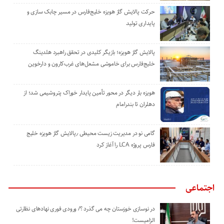
حرکت پالایش گاز هویزه خلیج‌فارس در مسیر چابک سازی و
پایداری تولید
پالایش گاز هویزه؛ بازیگر کلیدی در تحقق راهبرد هلدینگ
خلیج‌فارس برای خاموشی مشعل‌های غرب‌کارون و دارخوین
هویزه بار دیگر در محور تأمین پایدار خوراک پتروشیمی شد؛ از
دهلران تا بندرامام
گامی نو در مدیریت زیست ‌محیطی ٫پالایش گاز هویزه خلیج
‌فارس پروژه LCA را آغاز کرد
اجتماعی
در نوسازی خوزستان چه می گذرد ؟/ ورودی فوری نهادهای نظارتی
الزامیست!