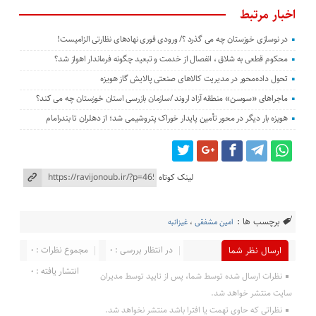
اخبار مرتبط
در نوسازی خوزستان چه می گذرد ؟/ ورودی فوری نهادهای نظارتی الزامیست!
محکوم قطعی به شلاق ، انفصال از خدمت و تبعید چگونه فرماندار اهواز شد؟
تحول داده‌محور در مدیریت کالاهای صنعتی پالایش گاز هویزه
ماجراهای «سوسن» منطقه آزاد اروند /سازمان بازرسی استان خوزستان چه می کند؟
هویزه بار دیگر در محور تأمین پایدار خوراک پتروشیمی شد؛ از دهلران تا بندرامام
لینک کوتاه
برچسب ها :
امین مشفقی
،
غیزانبه
در انتظار بررسی : 0
مجموع نظرات : 0
ارسال نظر شما
انتشار یافته : 0
نظرات ارسال شده توسط شما، پس از تایید توسط مدیران
سایت منتشر خواهد شد.
نظراتی که حاوی تهمت یا افترا باشد منتشر نخواهد شد.