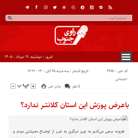
امروز : دوشنبه, ۱۹ مرداد , ۱۴۰۵
کد خبر : 4651
تاریخ انتشار : سه شنبه ۲۵ آبان ۱۴۰۰ - ۱۴:۲۱
اجتماعی
0 نظر
چاپ خبر
باعـرض پـوزش این استان کلانتــر نـدارد؟
هرچــه سـعی می‌کنـم به چیـز دیـگری به غیــر از اوضــاع معیشتی مردم و