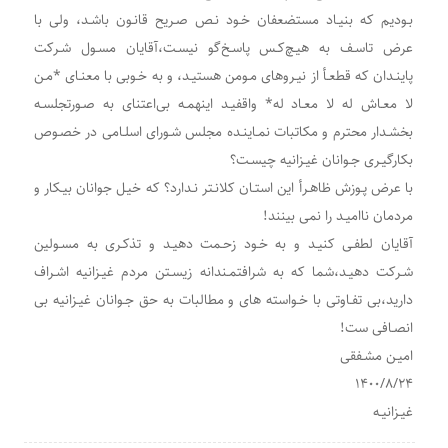
بـودیم که بنیـاد مستضعفان خـود نـص صـریح قانـون باشـد، ولی با
عرض تاسـف به هیـچ‌کـس پاسـخ‌گو نیسـت،آقایان مسـول شـرکت
پاینـدان که قطعـأ از نیـروهای مـومن هستیـد، و به خـوبی با معنـای *مـن
لا معـاش له لا معـاد له* واقفیـد اینهمـه بی‌اعتنای به صـورتجلسـه
بخشـدار محترم و مکاتبات نمـاینـده مجلس شـورای اسلـامی در خصـوص
بکارگیـری جـوانان غیـزانیه چیسـت؟
با عرض پـوزش ظاهـرأ این استـان کلانـتر نـدارد؟ که خیـل جوانان بیـکار و
مردمان ناامیـد را نمی بینند!
آقایان لطفـی کنیـد و به خـود زحـمت دهیـد و تذکـری به مسـولین
شـرکت دهیـد،شما که به شرافتمـندانه زیسـتن مردم غیـزانیه اشـراف
دارید،بی تفـاوتی با خـواسته های و مطالبات به حق جـوانان غیـزانیه بی
انصـافی ست!
امیـن مشـفقی
۱۴۰۰/۸/۲۴
غیـزانیـه