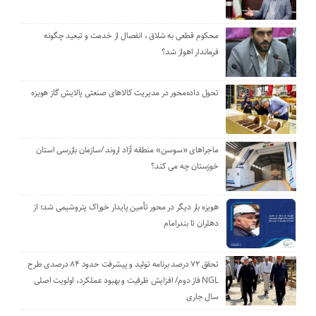
محکوم قطعی به شلاق ، انفصال از خدمت و تبعید چگونه
فرماندار اهواز شد؟
تحول داده‌محور در مدیریت کالاهای صنعتی پالایش گاز هویزه
ماجراهای «سوسن» منطقه آزاد اروند /سازمان بازرسی استان
خوزستان چه می کند؟
هویزه بار دیگر در محور تأمین پایدار خوراک پتروشیمی شد؛ از
دهلران تا بندرامام
تحقق ۷۲ درصد برنامه تولید و پیشرفت حدود ۸۴ درصدی طرح
NGL فاز دوم/ افزایش ظرفیت و بهبود عملکرد، اولویت اصلی
سال جاری