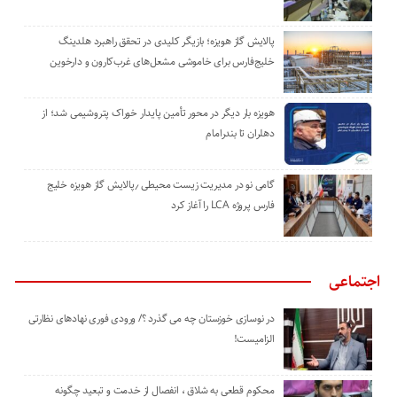
پالایش گاز هویزه؛ بازیگر کلیدی در تحقق راهبرد هلدینگ
خلیج‌فارس برای خاموشی مشعل‌های غرب‌کارون و دارخوین
هویزه بار دیگر در محور تأمین پایدار خوراک پتروشیمی شد؛ از
دهلران تا بندرامام
گامی نو در مدیریت زیست ‌محیطی ٫پالایش گاز هویزه خلیج
‌فارس پروژه LCA را آغاز کرد
اجتماعی
در نوسازی خوزستان چه می گذرد ؟/ ورودی فوری نهادهای نظارتی
الزامیست!
محکوم قطعی به شلاق ، انفصال از خدمت و تبعید چگونه