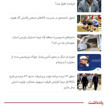
فرماندار اهواز شد؟
تحول داده‌محور در مدیریت کالاهای صنعتی پالایش گاز هویزه
ماجراهای «سوسن» منطقه آزاد اروند /سازمان بازرسی استان
خوزستان چه می کند؟
هویزه بار دیگر در محور تأمین پایدار خوراک پتروشیمی شد؛ از
دهلران تا بندرامام
تحقق ۷۲ درصد برنامه تولید و پیشرفت حدود ۸۴ درصدی طرح
NGL فاز دوم/ افزایش ظرفیت و بهبود عملکرد، اولویت اصلی
سال جاری
یادداشت