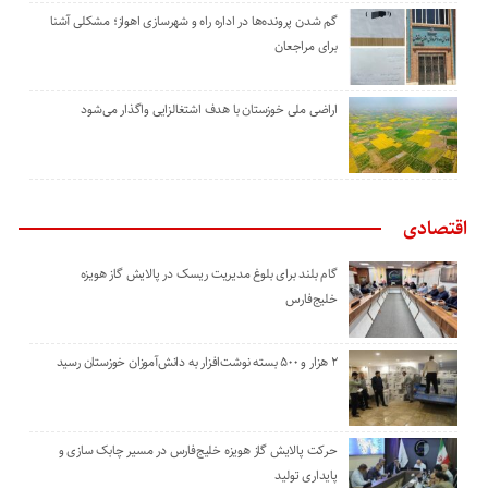
گم شدن پرونده‌ها در اداره راه و شهرسازی اهواز؛ مشکلی آشنا
برای مراجعان
اراضی ملی خوزستان با هدف اشتغالزایی واگذار می‌شود
اقتصادی
گام بلند برای بلوغ مدیریت ریسک در پالایش گاز هویزه
خلیج‌فارس
۲ هزار و ۵۰۰ بسته نوشت‌افزار به دانش‌آموزان خوزستان رسید
حرکت پالایش گاز هویزه خلیج‌فارس در مسیر چابک سازی و
پایداری تولید