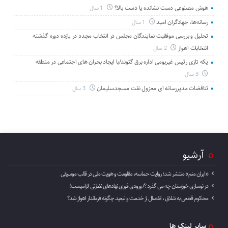
هوش مصنوعی دست نشانده یا دست بالا؟
1 سال
رسانه‌ها، جهادگران امید
1 سال
تحلیل و بررسی موفقیت نمایندگان مجلس در انتخاب مجدد در یازده دوره گذشته
انتخابات اهواز
2 سال
یکه تازی رئیس غیربومی اداره برق گتوند/با ایجاد بحران های اجتماعی در منطقه
3 سال
تناقضات مدیررسانه ای معزول نفت مسجدسلیمان
3 سال
آرشیو
«ایران منم» منتشر شد؛ روایت حماسه، مقاومت و هویت ملی در قالب موسیقی
در نوسازی خوزستان چه می گذرد ؟/ ورودی فوری نهادهای نظارتی الزامیست!
محکوم قطعی به شلاق ، انفصال از خدمت و تبعید چگونه فرماندار اهواز شد؟
سایر لینک ها