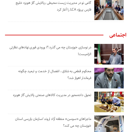
گامی نو در مدیریت زیست ‌محیطی ٫پالایش گاز هویزه خلیج
‌فارس پروژه LCA را آغاز کرد
اجتماعی
در نوسازی خوزستان چه می گذرد ؟/ ورودی فوری نهادهای نظارتی
الزامیست!
محکوم قطعی به شلاق ، انفصال از خدمت و تبعید چگونه
فرماندار اهواز شد؟
تحول داده‌محور در مدیریت کالاهای صنعتی پالایش گاز هویزه
ماجراهای «سوسن» منطقه آزاد اروند /سازمان بازرسی استان
خوزستان چه می کند؟