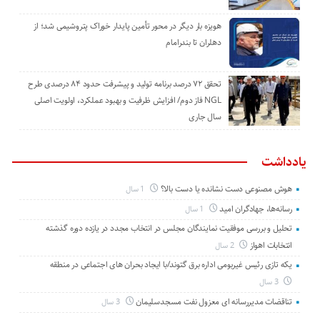
هویزه بار دیگر در محور تأمین پایدار خوراک پتروشیمی شد؛ از
دهلران تا بندرامام
تحقق ۷۲ درصد برنامه تولید و پیشرفت حدود ۸۴ درصدی طرح
NGL فاز دوم/ افزایش ظرفیت و بهبود عملکرد، اولویت اصلی
سال جاری
یادداشت
هوش مصنوعی دست نشانده یا دست بالا؟
1 سال
رسانه‌ها، جهادگران امید
1 سال
تحلیل و بررسی موفقیت نمایندگان مجلس در انتخاب مجدد در یازده دوره گذشته
انتخابات اهواز
2 سال
یکه تازی رئیس غیربومی اداره برق گتوند/با ایجاد بحران های اجتماعی در منطقه
3 سال
تناقضات مدیررسانه ای معزول نفت مسجدسلیمان
3 سال