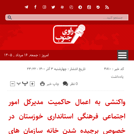
امروز : جمعه, ۱۶ مرداد , ۱۴۰۵
کد خبر : 4810
تاریخ انتشار : چهارشنبه ۳ آذر ۱۴۰۰ - ۲۳:۲۲
یادداشت
0 نظر
چاپ خبر
واکنشی به اعمال حاکمیت مدیرکل امور
اجتماعی فرهنگی استانداری خوزستان در
خصوص برچیده شدن خانه سازمان های