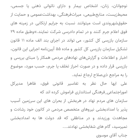
نوجوانان، زنان، اشخاص بیمار و دارای ناتوانی ذهنی یا جسمی،
محیط‌زیست، منابع‌طبیعی، میراث‌فرهنگی، بهداشت‌عمومی و حمایت از
حقوق‌شهروندی است می‏توانند نسبت به جرایم ارتکابی در زمینه‏ های
فوق اعلام جرم کنند و در تمام دادرسی شرکت نمایند.»وطبق ماده ۲۹
سازمان بازرسی کل کشور، می تواند در اجرای بند الف ماده ۱۱ قانون
تشکیل سازمان بازرسی کل کشور و ماده ۵۵ آیین‌نامه اجرایی این قانون،
اخبار و اطلاعات و گزارش‌های نهادهای مردمی همکار را مبنای بررسی و
بازرسی قرار داده و در صورت احراز تخلف یا جرم، حسب مورد، موضوع
را به مراجع ذی‌صلاح ارجاع نماید.
علی ایها حال نظر به تفاسیر قانونی فوق، ظاهرا مدیرکل
اموراجتماعی_فرهنگی استانداری فراموش کرده اند که
سازمان های مردم نهاد در هربخش از بحران های این سرزمین آسیب
پذیر با امدادبخشی نیروهای متخصص مردمی در کانون خود رشادت و
مجاهدت ورزیدند و در مناطقی که قد دولت ها به امدادبخشی
نمیرسید، گام های شفابخشی نهادند….
جناب آقای موسوی