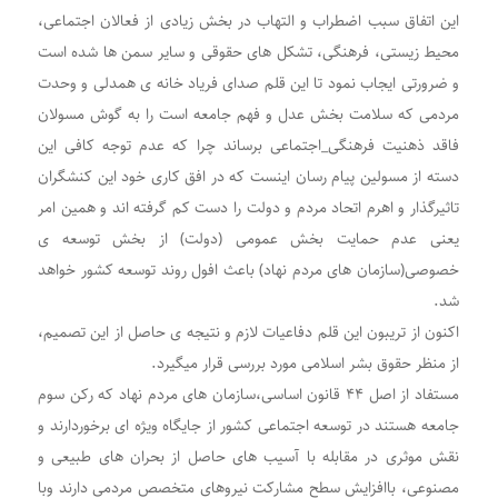
این اتفاق سبب اضطراب و التهاب در بخش زیادی از فعالان اجتماعی،
محیط زیستی، فرهنگی، تشکل های حقوقی و سایر سمن ها شده است
و ضرورتی ایجاب نمود تا این قلم صدای فریاد خانه ی همدلی و وحدت
مردمی که سلامت بخش عدل و فهم جامعه است را به گوش مسولان
فاقد ذهنیت فرهنگی_اجتماعی برساند چرا که عدم توجه کافی این
دسته از مسولین پیام رسان اینست که در افق کاری خود این کنشگران
تاثیرگذار و اهرم اتحاد مردم و دولت را دست کم گرفته اند و همین امر
یعنی عدم حمایت بخش عمومی (دولت) از بخش توسعه ی
خصوصی(سازمان های مردم نهاد) باعث افول روند توسعه کشور خواهد
شد.
اکنون از تریبون این قلم دفاعیات لازم و نتیجه ی حاصل از این تصمیم،
از منظر حقوق بشر اسلامی مورد بررسی قرار میگیرد.
مستفاد از اصل ۴۴ قانون اساسی،سازمان های مردم نهاد که رکن سوم
جامعه‌ هستند در توسعه اجتماعی کشور از جایگاه ویژه ای برخوردارند و
نقش موثری در مقابله با آسیب های حاصل از بحران های طبیعی و
مصنوعی، باافزایش سطح مشارکت نیروهای متخصص مردمی دارند وبا