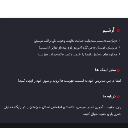
آرشیو
«ایران منم» منتشر شد؛ روایت حماسه، مقاومت و هویت ملی در قالب موسیقی
در نوسازی خوزستان چه می گذرد ؟/ ورودی فوری نهادهای نظارتی الزامیست!
محکوم قطعی به شلاق ، انفصال از خدمت و تبعید چگونه فرماندار اهواز شد؟
سایر لینک ها
لطفا در پنل مديريتي خود به قسمت فهرست ها برويد و منوي خود را ايجاد كنيد!
درباره ما
راوی جنوب - آخرین اخبار سیاسی، اقتصادی اجتماعی استان خوزستان را در پایگاه تحلیلی
خبری راوی جنوب دنبال کنید.