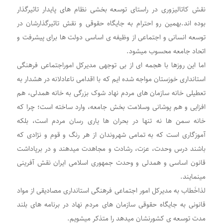
نقش کاتالیزوری در راستای توسعه بخشی نظام های پایدار تاثیرگذار
بوده اند.بهمین رو احترام به جایگاه حقوقی و نقش تاثیرگذارشان در
توسعه انسانی و اجتماعی از وظیفه ی اساسی دولت ها برای پیشرفت و
اتحاد جامعه محسوب میشود.
اما این روزها با هجمه ای از بی توجهی مدیرکل اموراجتماعی فرهنگی
استانداری خوزستان مواجه شده ایم که با اقدامی ناعادلانه در هشدار به
تعطیلی خانه سازمان های مردم نهاد شوک بزرگی به خانه همدلی، هم
افزایی و هم پوشانی وسلامت بخش جامعه، وارد ساخته است؛ چرا که
خانه سمن ها نه تنها در بحران ها یاری رسان مردم است، بلکه
آموزگاری است که به تمامی شهروندان از هر رنگ و قوم و نژادی که
باشند درس وحدت، عزت، رشادت و مجاهدت میدهند و در برپاداشت
قانون اساسی و همدلی و وحدت جمهوری اسلامی ایران نقش آفرینی
مینمایند.
لذاخَطاب به مدیرکل امور اجتماعی فرهنگی استانداری مصادیقی از مواد
قانونی به جایگاه‌ حقوقی سازمان های مردم نهاد در برنامه های بلند
مدت توسعه ی کشورنشان میدهد را متذکر میشویم.