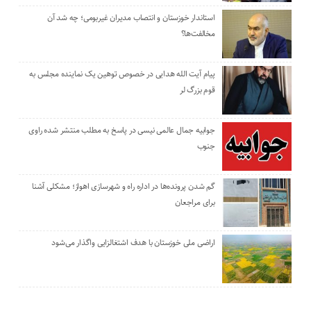
استاندار خوزستان و انتصاب مدیران غیربومی؛ چه شد آن
مخالفت‌ها؟
پیام آیت الله هدایی در خصوص توهین یک نماینده مجلس به
قوم بزرگ لر
جوابیه جمال عالمی نیسی در پاسخ به مطلب منتشر شده راوی
جنوب
گم شدن پرونده‌ها در اداره راه و شهرسازی اهواز؛ مشکلی آشنا
برای مراجعان
اراضی ملی خوزستان با هدف اشتغالزایی واگذار می‌شود