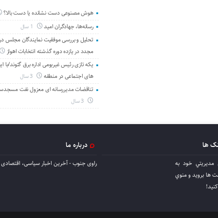
هوش مصنوعی دست نشانده یا دست بالا؟
رسانه‌ها، جهادگران امید
1 سال
تحلیل و بررسی موفقیت نمایندگان مجلس در 
مجدد در یازده دوره گذشته انتخابات اهواز
یکه تازی رئیس غیربومی اداره برق گتوند/با ای
های اجتماعی در منطقه
3 سال
تناقضات مدیررسانه ای معزول نفت مسجدس
3 سال
نک ها
درباره ما
 مديريتي خود به
راوی جنوب - آخرین اخبار سیاسی، اقتصادی ا
ها برويد و منوي
كنيد!