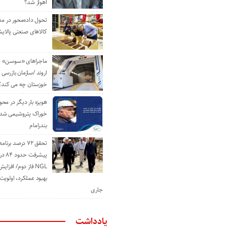
اهواز شد؟
تحول داده‌محور در م
کالاهای صنعتی پالایش
ماجراهای «سوسن» من
اروند /سازمان بازرسی 
خوزستان چه می کند؟
هویزه بار دیگر در محور
خوراک پتروشیمی شد؛ ا
بندرامام
تحقق ۷۲ درصد برنا
پیشرف
NGL فاز دوم/ افزا
بهبود عملکرد، اولوی
جاری
یادداشت