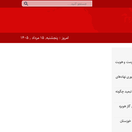
امروز : پنجشنبه, ۱۵ مرداد , ۱۴۰۵
ومت و هویت
وری نهادهای
تبعید چگونه
گاز هویزه
زان خوزستان