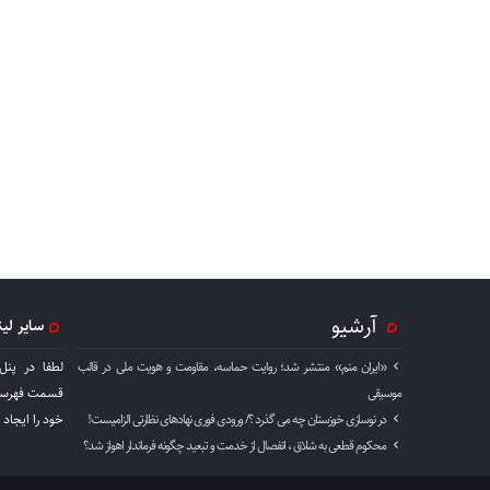
آرشیو
سایر لی
«ایران منم» منتشر شد؛ روایت حماسه، مقاومت و هویت ملی در قالب
لطفا در پنل
موسیقی
قسمت فهرست 
در نوسازی خوزستان چه می گذرد ؟/ ورودی فوری نهادهای نظارتی الزامیست!
خود را ايجاد 
محکوم قطعی به شلاق ، انفصال از خدمت و تبعید چگونه فرماندار اهواز شد؟