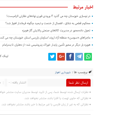
اخبار مرتبط
در نوسازی خوزستان چه می گذرد ؟/ ورودی فوری نهادهای نظارتی الزامیست!
محکوم قطعی به شلاق ، انفصال از خدمت و تبعید چگونه فرماندار اهواز شد؟
تحول داده‌محور در مدیریت کالاهای صنعتی پالایش گاز هویزه
ماجراهای «سوسن» منطقه آزاد اروند /سازمان بازرسی استان خوزستان چه می کند؟
هویزه بار دیگر در محور تأمین پایدار خوراک پتروشیمی شد؛ از دهلران تا بندرامام
لینک کو
برچسب ها :
شهرداری اهواز
انتشار یافته : 0
د
ارسال نظر شما
نظرات ارسال شده توسط شما، پس از تایید توسط مدیران سایت منتشر خواه
نظراتی که حاوی تهمت یا افترا باشد منتشر نخواهد شد.
نظراتی که به غیر از زبان فارسی یا غیر مرتبط با خبر باشد منتشر نخواهد شد.