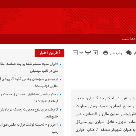
ادداشت
آخرین اخبار
چاپ خبر
«ایران منم» منتشر شد؛ روایت حماسه، مقا
ملی در قالب موسیقی
در نوسازی خوزستان چه می گذرد ؟/ ورودی ف
نظارتی الزامیست!
محکوم قطعی به شلاق ، انفصال از خدمت و 
ار اهواز در احکام جداگانه ای، سعید
فرماندار اهواز شد؟
 و منابع انسانی، حمید رعیتی معاونت
گام بلند برای بلوغ مدیریت ریسک در پالایش 
ربایجانی معاون مالی و اقتصادی، علی
خلیج‌فارس
مات شهری، عادل سواری پور مدیرکل
۲ هزار و ۵۰۰ بسته نوشت‌افزار به دانش‌آمو
پشتیبانی و رسول جامعی را به عنوان شهردار منطقه ۲، عتاب اهوازی
رسید