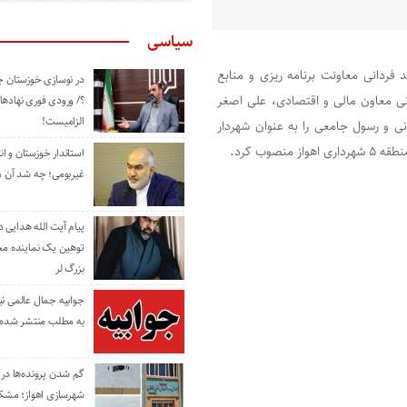
سیاسی
 فردانی معاونت برنامه ریزی و منابع
در نوسازی خوزستان چ
نی معاون مالی و اقتصادی، علی اصغر
؟/ ورودی فوری نهادها
الزامیست!
ی و رسول جامعی را به عنوان شهردار
استاندار خوزستان و ا
غیربومی؛ چه شد آن م
پیام آیت الله هدایی
توهین یک نماینده م
بزرگ لر
جوابیه جمال عالمی ن
به مطلب منتشر شده 
گم شدن پرونده‌ها در اد
شهرسازی اهواز؛ مشکل