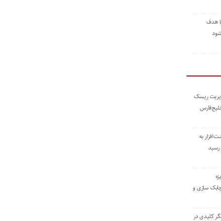
ا هدف
شود
مدیریت ریسک
خلیج‌فارس
ته نوشت‌افزار به
 رسید
زه
چابک سازی و
یگر کلیدی در