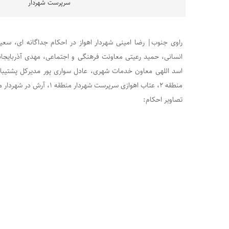
سرپرست شهردار
راوی جنوب| رضا امینی شهردار اهواز در احکام جداگانه ای، سعید
انسانی، حمید رعیتی معاونت فرهنگی و اجتماعی، مهدی آذربایجا
اسد اللهی معاون خدمات شهری، عادل سواری پور مدیرکل پشتیبان
منطقه ۲، عتاب اهوازی سرپرست شهردار منطقه ۱، آرش در شهردار منطقه ۵ شهرداری اهواز منصوب کرد.
تصاویر احکام: