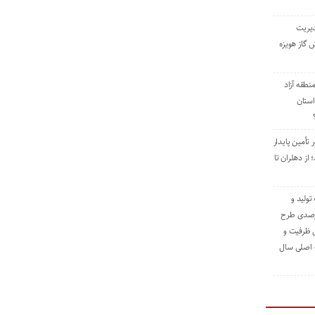
دیریت
 گاز هویزه
طقه آزاد
استان
 تأمین پایدار
ز دهلران تا
مه تولید و
ت حدود ۸۴ درصدی طرح
یش ظرفیت و
ت اصلی سال