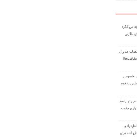
ه می گذرد
ی نظارتی
نتصاب مدیران
خالفت‌ها؟
 در خصوص
جلس به قوم
یسی در پاسخ
راوی جنوب
اره راه و
ی آشنا برای