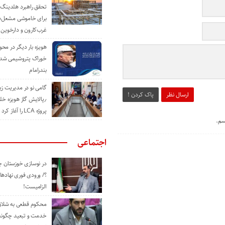
تحقق راهبرد هلدینگ 
برای خاموشی مشعل‌
غرب‌کارون و دارخوین
هویزه بار دیگر در محور
خوراک پتروشیمی شد؛ ا
بندرامام
گامی نو در مدیریت 
ارسال نظر
پاک کردن !
٫پالایش گاز هویزه خل
پروژه LCA را آغاز کرد
سم.
اجتماعی
در نوسازی خوزستان چ
؟/ ورودی فوری نهادها
الزامیست!
محکوم قطعی به شلاق 
خدمت و تبعید چگونه 