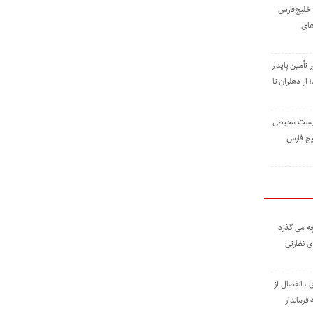
خلیج‌فارس
های
 تأمین پایدار
ز دهلران تا
زیست ‌محیطی
یج ‌فارس
ه می گذرد
ی نظارتی
، انفصال از
فرماندار