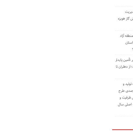
دیریت
 گاز هویزه
طقه آزاد
استان
 تأمین پایدار
ز دهلران تا
مه تولید و
ت حدود ۸۴ درصدی طرح
یش ظرفیت و
ت اصلی سال