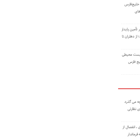
خلیج‌فارس
های
 تأمین پایدار
ز دهلران تا
زیست ‌محیطی
یج ‌فارس
ه می گذرد
ی نظارتی
، انفصال از
فرماندار