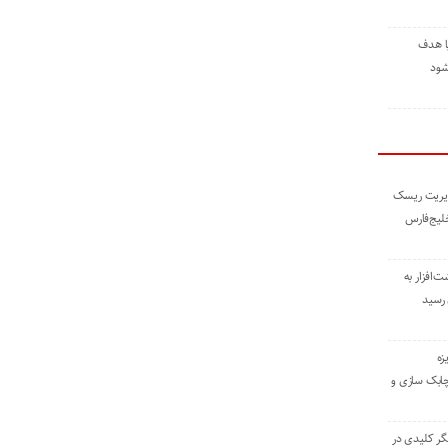
ا هدف
شود
مدیریت ریسک
خلیج‌فارس
ته نوشت‌افزار به
 رسید
زه
چابک سازی و
یگر کلیدی در