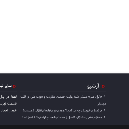
آرشیو
سایر لی
«ایران منم» منتشر شد؛ روایت حماسه، مقاومت و هویت ملی در قالب
لطفا در پنل
موسیقی
قسمت فهرست 
در نوسازی خوزستان چه می گذرد ؟/ ورودی فوری نهادهای نظارتی الزامیست!
خود را ايجاد 
محکوم قطعی به شلاق ، انفصال از خدمت و تبعید چگونه فرماندار اهواز شد؟