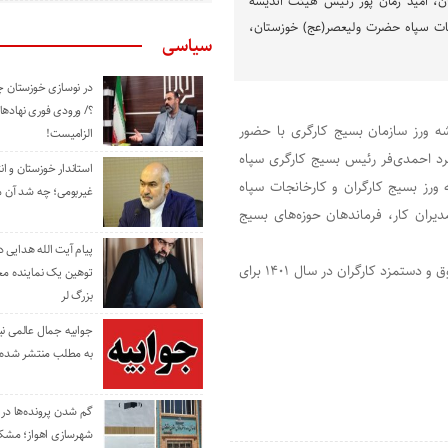
، امید زمان پور رئیس هیئت اندیشه
نجات سپاه حضرت ولیعصر(عج) خوزستان،
سیاسی
در نوسازی خوزستان چ
؟/ ورودی فوری نهادها
ذرماه جلسه هیئت اندیشه ورز سازمان بسیج کارگری با حضور
الزامیست!
رد احمدی‌فر رئیس بسیج کارگری سپاه
استاندار خوزستان و ا
رز بسیج کارگران و کارخانجات سپاه
غیربومی؛ چه شد آن م
یران کار، فرماندهان حوزه‌های بسیج
پیام آیت الله هدایی
این جلسه با موضوع ارائه راهکارها و پیشنهادهای تعیین حداقل حقوق و دستمزد کارگران در سال ۱۴۰۱ برای
توهین یک نماینده م
بزرگ لر
جوابیه جمال عالمی ن
به مطلب منتشر شده 
گم شدن پرونده‌ها در اد
شهرسازی اهواز؛ مشکل