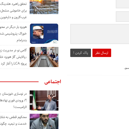
تحقق راهبرد هلدینگ 
برای خاموشی مشعل‌
غرب‌کارون و دارخوین
هویزه بار دیگر در محور
خوراک پتروشیمی شد؛ ا
بندرامام
گامی نو در مدیریت 
ارسال نظر
پاک کردن !
٫پالایش گاز هویزه خل
پروژه LCA را آغاز کرد
سم.
اجتماعی
در نوسازی خوزستان چ
؟/ ورودی فوری نهادها
الزامیست!
محکوم قطعی به شلاق 
خدمت و تبعید چگونه 