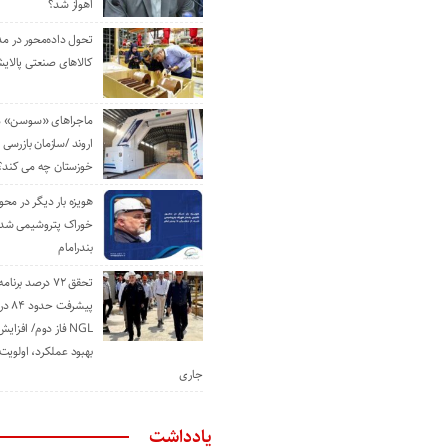
اهواز شد؟
تحول داده‌محور در م
کالاهای صنعتی پالایش
ماجراهای «سوسن» من
اروند /سازمان بازرسی 
خوزستان چه می کند؟
هویزه بار دیگر در محور
خوراک پتروشیمی شد؛ ا
بندرامام
تحقق ۷۲ درصد برنا
پیشرف
NGL فاز دوم/ افزا
بهبود عملکرد، اولوی
جاری
یادداشت