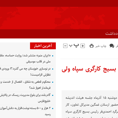
ادداشت
آخرین اخبار
چاپ خبر
«ایران منم» منتشر شد؛ روایت حماسه، مقا
ملی در قالب موسیقی
بسیج کارگری سپاه ولی
در نوسازی خوزستان چه می گذرد ؟/ ورودی ف
نظارتی الزامیست!
محکوم قطعی به شلاق ، انفصال از خدمت و 
فرماندار اهواز شد؟
گام بلند برای بلوغ مدیریت ریسک در پالایش 
به گزارش راوی جنوب امروز دوشنبه ۱۵ آذرماه جلسه هیئت اندیشه
خلیج‌فارس
 حضور ارسلان غمگین مدیرکل تعاون، کار
۲ هزار و ۵۰۰ بسته نوشت‌افزار به دانش‌آمو
رگرد احمدی‌فر رئیس بسیج کارگری سپاه
رسید