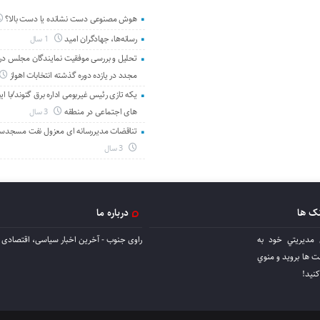
هوش مصنوعی دست نشانده یا دست بالا؟
رسانه‌ها، جهادگران امید
1 سال
تحلیل و بررسی موفقیت نمایندگان مجلس در 
مجدد در یازده دوره گذشته انتخابات اهواز
یکه تازی رئیس غیربومی اداره برق گتوند/با ای
های اجتماعی در منطقه
3 سال
تناقضات مدیررسانه ای معزول نفت مسجدس
3 سال
نک ها
درباره ما
 مديريتي خود به
راوی جنوب - آخرین اخبار سیاسی، اقتصادی ا
ها برويد و منوي
كنيد!