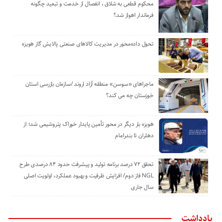
محکوم قطعی به شلاق ، انفصال از خدمت و تبعید چگونه
فرماندار اهواز شد؟
تحول داده‌محور در مدیریت کالاهای صنعتی پالایش گاز هویزه
ماجراهای «سوسن» منطقه آزاد اروند /سازمان بازرسی استان
خوزستان چه می کند؟
هویزه بار دیگر در محور تأمین پایدار خوراک پتروشیمی شد؛ از
دهلران تا بندرامام
تحقق ۷۲ درصد برنامه تولید و پیشرفت حدود ۸۴ درصدی طرح
NGL فاز دوم/ افزایش ظرفیت و بهبود عملکرد، اولویت اصلی
سال جاری
یادداشت