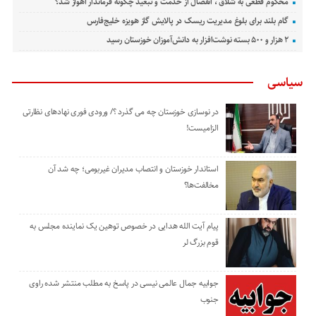
محکوم قطعی به شلاق ، انفصال از خدمت و تبعید چگونه فرماندار اهواز شد؟
گام بلند برای بلوغ مدیریت ریسک در پالایش گاز هویزه خلیج‌فارس
۲ هزار و ۵۰۰ بسته نوشت‌افزار به دانش‌آموزان خوزستان رسید
سیاسی
در نوسازی خوزستان چه می گذرد ؟/ ورودی فوری نهادهای نظارتی
الزامیست!
استاندار خوزستان و انتصاب مدیران غیربومی؛ چه شد آن
مخالفت‌ها؟
پیام آیت الله هدایی در خصوص توهین یک نماینده مجلس به
قوم بزرگ لر
جوابیه جمال عالمی نیسی در پاسخ به مطلب منتشر شده راوی
جنوب