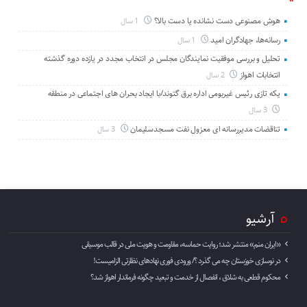
هوش مصنوعی دست نشانده یا دست بالا؟
1 سال
رسانه‌ها، جهادگران امید
1 سال
تحلیل و بررسی موفقیت نمایندگان مجلس در انتخاب مجدد در یازده دوره گذشته
انتخابات اهواز
2 سال
یکه تازی رئیس غیربومی اداره برق گتوند/با ایجاد بحران های اجتماعی در منطقه
3 سال
تناقضات مدیررسانه ای معزول نفت مسجدسلیمان
3 سال
آرشیو
«ایران منم» منتشر شد؛ روایت حماسه، مقاومت و هویت ملی در قالب موسیقی
در نوسازی خوزستان چه می گذرد ؟/ ورودی فوری نهادهای نظارتی الزامیست!
محکوم قطعی به شلاق ، انفصال از خدمت و تبعید چگونه فرماندار اهواز شد؟