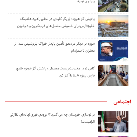
پایداری تولید
پالایش گاز هویزه؛ بازیگر کلیدی در تحقق راهبرد هلدینگ
خلیج‌فارس برای خاموشی مشعل‌های غرب‌کارون و دارخوین
هویزه بار دیگر در محور تأمین پایدار خوراک پتروشیمی شد؛ از
دهلران تا بندرامام
گامی نو در مدیریت زیست ‌محیطی ٫پالایش گاز هویزه خلیج
‌فارس پروژه LCA را آغاز کرد
اجتماعی
در نوسازی خوزستان چه می گذرد ؟/ ورودی فوری نهادهای نظارتی
الزامیست!