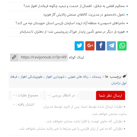
محکوم قطعی به شلاق ، انفصال از خدمت و تبعید چگونه فرماندار اهواز شد؟
تحول داده‌محور در مدیریت کالاهای صنعتی پالایش گاز هویزه
ماجراهای «سوسن» منطقه آزاد اروند /سازمان بازرسی استان خوزستان چه می کند؟
هویزه بار دیگر در محور تأمین پایدار خوراک پتروشیمی شد؛ از دهلران تا بندرامام
لینک کوتاه
برچسب ها :
پسماند
،
زباله های عفونی
،
شهرداری اهواز
،
علوم‌پزشکی اهواز
،
فرهاد
ابول نژادیان
در انتظار بررسی : 0
مجموع نظرات : 0
ارسال نظر شما
انتشار یافته : 0
نظرات ارسال شده توسط شما، پس از تایید توسط مدیران
سایت منتشر خواهد شد.
نظراتی که حاوی تهمت یا افترا باشد منتشر نخواهد شد.
نظراتی که به غیر از زبان فارسی یا غیر مرتبط با خبر باشد منتشر نخواهد شد.