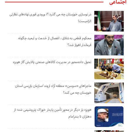
اجتماعی
در نوسازی خوزستان چه می گذرد ؟/ ورودی فوری نهادهای نظارتی
الزامیست!
محکوم قطعی به شلاق ، انفصال از خدمت و تبعید چگونه
فرماندار اهواز شد؟
تحول داده‌محور در مدیریت کالاهای صنعتی پالایش گاز هویزه
ماجراهای «سوسن» منطقه آزاد اروند /سازمان بازرسی استان
خوزستان چه می کند؟
هویزه بار دیگر در محور تأمین پایدار خوراک پتروشیمی شد؛ از
دهلران تا بندرامام