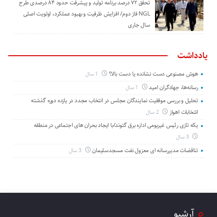
تحقق ۷۲ درصد برنامه تولید و پیشرفت حدود ۸۴ درصدی طرح
NGL فاز دوم/ افزایش ظرفیت و بهبود عملکرد، اولویت اصلی
سال جاری
یادداشت
هوش مصنوعی دست نشانده یا دست بالا؟
1 سال
رسانه‌ها، جهادگران امید
1 سال
تحلیل و بررسی موفقیت نمایندگان مجلس در انتخاب مجدد در یازده دوره گذشته
انتخابات اهواز
2 سال
یکه تازی رئیس غیربومی اداره برق گتوند/با ایجاد بحران های اجتماعی در منطقه
3 سال
تناقضات مدیررسانه ای معزول نفت مسجدسلیمان
3 سال
آرشیو