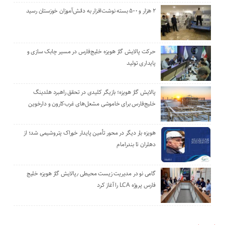
۲ هزار و ۵۰۰ بسته نوشت‌افزار به دانش‌آموزان خوزستان رسید
حرکت پالایش گاز هویزه خلیج‌فارس در مسیر چابک سازی و
پایداری تولید
پالایش گاز هویزه؛ بازیگر کلیدی در تحقق راهبرد هلدینگ
خلیج‌فارس برای خاموشی مشعل‌های غرب‌کارون و دارخوین
هویزه بار دیگر در محور تأمین پایدار خوراک پتروشیمی شد؛ از
دهلران تا بندرامام
گامی نو در مدیریت زیست ‌محیطی ٫پالایش گاز هویزه خلیج
‌فارس پروژه LCA را آغاز کرد