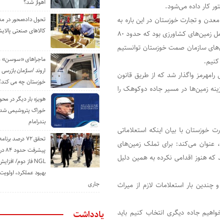
اهواز شد؟
ر کار داده می‌شود.
دن و تجارت خوزستان در این باره به
تحول داده‌محور در م
کالاهای صنعتی پالایش
خبرنگار ایلنا می‌گوید: جاده دوکوهک دارای معارضاتی در مسیر شامل زمین‌های کشاورزی بود که حدود ۸۰
‌های سازمان صمت خوزستان توانستیم
ماجراهای «سوسن» من
اروند /سازمان بازرسی 
افه می‌کند: اعمال ماده ۹ به دادستانی رامهرمز واگذار شد که از طریق قانون
خوزستان چه می کند؟
زینه زمین‌ها در مسیر جاده دوکوهک را
هویزه بار دیگر در محور
خوراک پتروشیمی شد؛ ا
بندرامام
خوزستان با بیان اینکه استعلاماتی
تحقق ۷۲ درصد برنا
د، عنوان می‌کند: برای تملک زمین‌های
پیشرف
که هنوز اقدامی نکرده به همین دلیل
NGL فاز دوم/ افزا
بهبود عملکرد، اولوی
جاری
چندین بار استعلامات لازم از میراث
اهیم جاده دیگری انتخاب کنیم باید
یادداشت