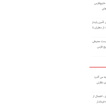
خلیج‌فارس
های
 تأمین پایدار
ز دهلران تا
زیست ‌محیطی
یج ‌فارس
ه می گذرد
ی نظارتی
، انفصال از
فرماندار