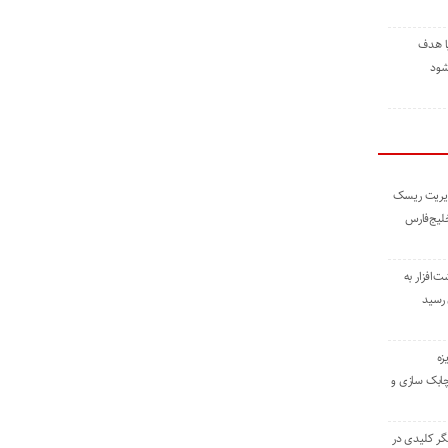
ا هدف
شود
مدیریت ریسک
خلیج‌فارس
ته نوشت‌افزار به
 رسید
زه
چابک سازی و
یگر کلیدی در