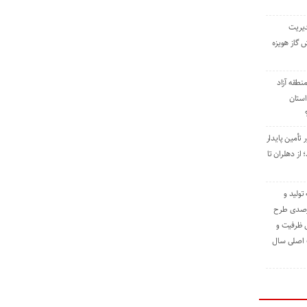
دیریت
 گاز هویزه
طقه آزاد
استان
 تأمین پایدار
ز دهلران تا
مه تولید و
ت حدود ۸۴ درصدی طرح
یش ظرفیت و
ت اصلی سال