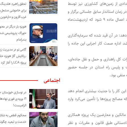
عدادی از زمین‌های کشاورزی نیز توسط
تحقق راهبرد هلدینگ 
برای خاموشی مشعل‌
رض هستند. در زمان استاندار سابق جلساتی برگزار و
غرب‌کارون و دارخوین
بنا شد این مسیر به‌عنوان پروژه‌ای که برای شهرستان اولویت دارد اعمال ماده ۹ شود که اردیبهشت‌ماه
هویزه بار دیگر در محور
خوراک پتروشیمی شد؛ ا
 صادر شد، ادامه می‌دهد: در آن قید شده که سرمایه‌گذاری
بندرامام
د اداره صمت کار اجرایی این جاده را
گامی نو در مدیریت 
٫پالایش گاز هویزه خل
رات کل راهداری و حمل و نقل جاده‌ای،
پروژه LCA را آغاز کرد
 و پلیس راه استان در جلسه حضور
 منفی بود.
اجتماعی
ین کار را با جدیت بیشتری انجام دهد
در نوسازی خوزستان چ
الح پروژه‌ها را تأمین می‌کرد وارد
؟/ ورودی فوری نهادها
الزامیست!
می‌آید و اگر مالکین و معارضین یک پروژه همکاری
محکوم قطعی به شلاق 
خدمت و تبعید چگونه 
دادستانی طبق قانون و مقررات و نظر