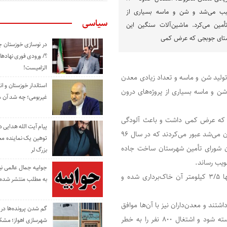
سبب می‌شد و شن و ماسه بسیاری از
سیاسی
تأمین می‌کرد. ماشین‌آلات سنگین این
وستای جوبجی که عرض کمی
در نوسازی خوزستان چ
؟/ ورودی فوری نهادها
الزامیست!
ز از چندین سال گذشته با حدود ۵۷ کارخانه تولید شن و ماسه و تعداد زیادی معدن
استاندار خوزستان و ا
بب می‌شد و شن و ماسه بسیاری از پروژه‌های درون
غیربومی؛ چه شد آن م
جی که عرض کمی داشت و باعث آلودگی
پیام آیت الله هدایی
محیط زیستی، صوتی، خطر تصادف و دیگر مشکلات برای روستاییان می‌شد عبور می‌کردند که در سال ۹۶
توهین یک نماینده م
ان شورای تأمین شهرستان ساخت جاده
بزرگ لر
ویب رساند.
جوابیه جمال عالمی ن
جاده دوکوهک به طول ۵ کیلومتر بعد از گذشت چندین سال تنها ۳/۵ کیلومتر آن خاک‌برداری شده و
به مطلب منتشر شده 
شتند و معدن‌داران نیز با آن‌ها موافق
گم شدن پرونده‌ها در اد
بودند، باعث شد در سال‌های ۹۷ و ۹۸ این جاده مقطعی باز و بسته شود و اشتغال ۸۰۰ نفر را به خطر
شهرسازی اهواز؛ مشکل