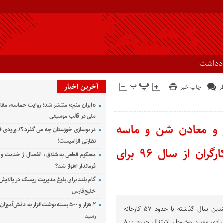
ادداشت
آخرین اخبار
چاپ خبر
«ایران منم» منتشر شد؛ روایت حماسه، مقا
ملی در قالب موسیقی
کارگر را بیکار و معادن شن و ماسه
در نوسازی خوزستان چه می گذرد ؟/ ورودی ف
نظارتی الزامیست!
جوبجی رامهرمز را تعطیل کرد/ انتظار کارگران از سال ۹۶ برای
محکوم قطعی به شلاق ، انفصال از خدمت و 
فرماندار اهواز شد؟
گام بلند برای بلوغ مدیریت ریسک در پالایش 
خلیج‌فارس
۲ هزار و ۵۰۰ بسته نوشت‌افزار به دانش‌آمو
معادن جوبجی رامهرمز از چندین سال گذشته با حدود ۵۷ کارخانه
رسید
تولید شن و ماسه و تعداد زیادی معدن مخروط، اشتغال حدود ۸۰۰