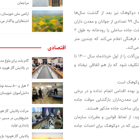
مراجعان
ه دوکوهک نیز بعد از گذشت سال‌ها
اراضی ملی خوزستان ب
بلاتکلیف مانده بوده بعد از حدود ۱۴ ماه تعطیلی معادن در اسفند سال ۹۹ تعدادی از جوانان و معدن داران
اشتغالزایی واگذار می‌
با مجوزات لازم شورای تأمین و با هزینه شخصی خود اقدام به ساخت جاده ساحلی یا رودخانه به طول ۲
ث فرهنگی اعلام می‌کند که چندین متر
اقتصادی
می‌کند.
بعد از پیگیری‌ها دشتکی استاندار پیشین خوزستان اجازه تردد ماشین‌آلات را از اول خردادماه سال ۱۴۰۰ تا
گام بلند برای بلوغ 
لیف شود که باز هم اتفاقی نیفتاد و
در پالایش گاز هویزه 
دوکوهک است
۲ هزار و ۵۰۰ بس
 بوده اقدامی انجام نداده و در برخی
دانش‌آموزان خوزستان
 این معدن‌داران بازگشایی موقت جاده
برای ساخت جاده مذکور هستند.
حرکت پالایش گاز هوی
گوید: از لحاظ قوانین و مقررات سازمان
خلیج‌فارس در مسیر 
سیری که در دوکوهک برای احداث جاده
پایداری تولید
پالایش گاز هویزه؛ باز