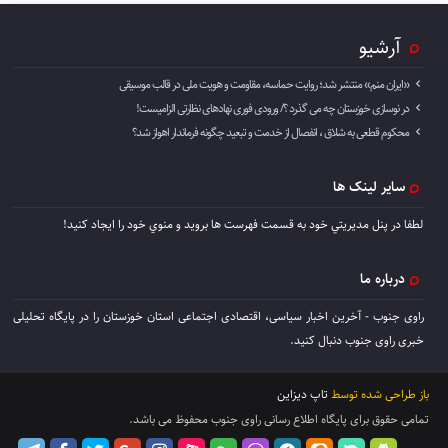
آرشیو
«ایران منم» منتشر شد؛ روایت حماسه، مقاومت و هویت ملی در قالب موسیقی
در نوسازی خوزستان چه می گذرد ؟/ ورودی فوری نهادهای نظارتی الزامیست!
محکوم قطعی به شلاق ، انفصال از خدمت و تبعید چگونه فرماندار اهواز شد؟
سایر لینک ها
لطفا در پنل مديريتي خود به قسمت فهرست ها برويد و منوي خود را ايجاد كنيد!
درباره ما
راوی جنوب - آخرین اخبار سیاسی، اقتصادی اجتماعی استان خوزستان را در پایگاه تحلیلی
خبری راوی جنوب دنبال کنید.
باز طراحی شده توسط
تاپ دیزاین
تمامی حقوق برای پایگاه اطلاع رسانی راوی جنوب محفوظ می باشد.