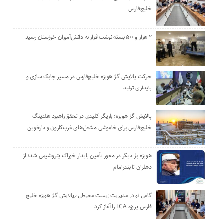
خلیج‌فارس
۲ هزار و ۵۰۰ بسته نوشت‌افزار به دانش‌آموزان خوزستان رسید
حرکت پالایش گاز هویزه خلیج‌فارس در مسیر چابک سازی و
پایداری تولید
پالایش گاز هویزه؛ بازیگر کلیدی در تحقق راهبرد هلدینگ
خلیج‌فارس برای خاموشی مشعل‌های غرب‌کارون و دارخوین
هویزه بار دیگر در محور تأمین پایدار خوراک پتروشیمی شد؛ از
دهلران تا بندرامام
گامی نو در مدیریت زیست ‌محیطی ٫پالایش گاز هویزه خلیج
‌فارس پروژه LCA را آغاز کرد