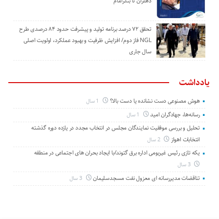
دهلران تا بندرامام
تحقق ۷۲ درصد برنامه تولید و پیشرفت حدود ۸۴ درصدی طرح
NGL فاز دوم/ افزایش ظرفیت و بهبود عملکرد، اولویت اصلی
سال جاری
یادداشت
هوش مصنوعی دست نشانده یا دست بالا؟
1 سال
رسانه‌ها، جهادگران امید
1 سال
تحلیل و بررسی موفقیت نمایندگان مجلس در انتخاب مجدد در یازده دوره گذشته
انتخابات اهواز
2 سال
یکه تازی رئیس غیربومی اداره برق گتوند/با ایجاد بحران های اجتماعی در منطقه
3 سال
تناقضات مدیررسانه ای معزول نفت مسجدسلیمان
3 سال