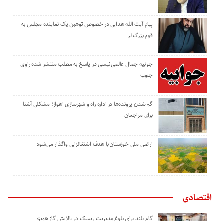
پیام آیت الله هدایی در خصوص توهین یک نماینده مجلس به
قوم بزرگ لر
جوابیه جمال عالمی نیسی در پاسخ به مطلب منتشر شده راوی
جنوب
گم شدن پرونده‌ها در اداره راه و شهرسازی اهواز؛ مشکلی آشنا
برای مراجعان
اراضی ملی خوزستان با هدف اشتغالزایی واگذار می‌شود
اقتصادی
گام بلند برای بلوغ مدیریت ریسک در پالایش گاز هویزه