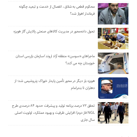
محکوم قطعی به شلاق ، انفصال از خدمت و تبعید چگونه
فرماندار اهواز شد؟
تحول داده‌محور در مدیریت کالاهای صنعتی پالایش گاز هویزه
ماجراهای «سوسن» منطقه آزاد اروند /سازمان بازرسی استان
خوزستان چه می کند؟
هویزه بار دیگر در محور تأمین پایدار خوراک پتروشیمی شد؛ از
دهلران تا بندرامام
تحقق ۷۲ درصد برنامه تولید و پیشرفت حدود ۸۴ درصدی طرح
NGL فاز دوم/ افزایش ظرفیت و بهبود عملکرد، اولویت اصلی
سال جاری