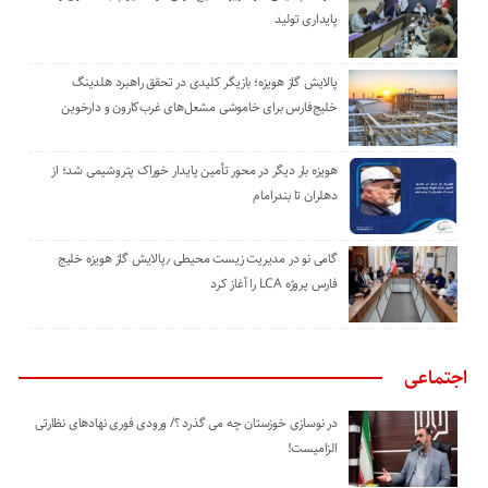
پایداری تولید
پالایش گاز هویزه؛ بازیگر کلیدی در تحقق راهبرد هلدینگ
خلیج‌فارس برای خاموشی مشعل‌های غرب‌کارون و دارخوین
هویزه بار دیگر در محور تأمین پایدار خوراک پتروشیمی شد؛ از
دهلران تا بندرامام
گامی نو در مدیریت زیست ‌محیطی ٫پالایش گاز هویزه خلیج
‌فارس پروژه LCA را آغاز کرد
اجتماعی
در نوسازی خوزستان چه می گذرد ؟/ ورودی فوری نهادهای نظارتی
الزامیست!