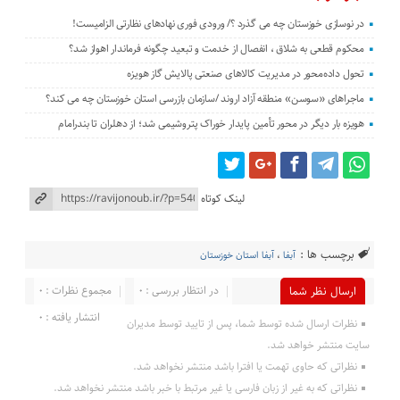
در نوسازی خوزستان چه می گذرد ؟/ ورودی فوری نهادهای نظارتی الزامیست!
محکوم قطعی به شلاق ، انفصال از خدمت و تبعید چگونه فرماندار اهواز شد؟
تحول داده‌محور در مدیریت کالاهای صنعتی پالایش گاز هویزه
ماجراهای «سوسن» منطقه آزاد اروند /سازمان بازرسی استان خوزستان چه می کند؟
هویزه بار دیگر در محور تأمین پایدار خوراک پتروشیمی شد؛ از دهلران تا بندرامام
لینک کوتاه
برچسب ها :
آبفا
،
آبفا استان خوزستان
در انتظار بررسی : 0
مجموع نظرات : 0
ارسال نظر شما
انتشار یافته : 0
نظرات ارسال شده توسط شما، پس از تایید توسط مدیران
سایت منتشر خواهد شد.
نظراتی که حاوی تهمت یا افترا باشد منتشر نخواهد شد.
نظراتی که به غیر از زبان فارسی یا غیر مرتبط با خبر باشد منتشر نخواهد شد.