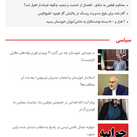
محکوم قطعی به شلاق ، انفصال از خدمت و تبعید چگونه فرماندار اهواز شد؟
گام بلند برای بلوغ مدیریت ریسک در پالایش گاز هویزه خلیج‌فارس
۲ هزار و ۵۰۰ بسته نوشت‌افزار به دانش‌آموزان خوزستان رسید
سیاسی
در نوسازی خوزستان چه می گذرد ؟/ ورودی فوری نهادهای نظارتی
الزامیست!
استاندار خوزستان و انتصاب مدیران غیربومی؛ چه شد آن
مخالفت‌ها؟
پیام آیت الله هدایی در خصوص توهین یک نماینده مجلس به
قوم بزرگ لر
جوابیه جمال عالمی نیسی در پاسخ به مطلب منتشر شده راوی
جنوب