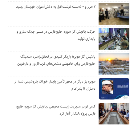
۲ هزار و ۵۰۰ بسته نوشت‌افزار به دانش‌آموزان خوزستان رسید
حرکت پالایش گاز هویزه خلیج‌فارس در مسیر چابک سازی و
پایداری تولید
پالایش گاز هویزه؛ بازیگر کلیدی در تحقق راهبرد هلدینگ
خلیج‌فارس برای خاموشی مشعل‌های غرب‌کارون و دارخوین
هویزه بار دیگر در محور تأمین پایدار خوراک پتروشیمی شد؛ از
دهلران تا بندرامام
گامی نو در مدیریت زیست ‌محیطی ٫پالایش گاز هویزه خلیج
‌فارس پروژه LCA را آغاز کرد