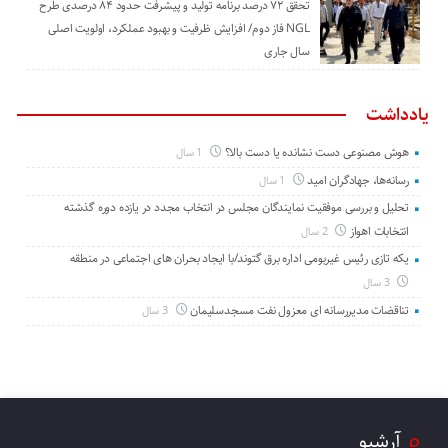
تحقق ۷۲ درصد برنامه تولید و پیشرفت حدود ۸۴ درصدی طرح
NGL فاز دوم/ افزایش ظرفیت و بهبود عملکرد، اولویت اصلی
سال جاری
یادداشت
هوش مصنوعی دست نشانده یا دست بالا؟
1 سال
رسانه‌ها، جهادگران امید
1 سال
تحلیل و بررسی موفقیت نمایندگان مجلس در انتخاب مجدد در یازده دوره گذشته
انتخابات اهواز
2 سال
یکه تازی رئیس غیربومی اداره برق گتوند/با ایجاد بحران های اجتماعی در منطقه
3 سال
تناقضات مدیررسانه ای معزول نفت مسجدسلیمان
3 سال
آرشیو