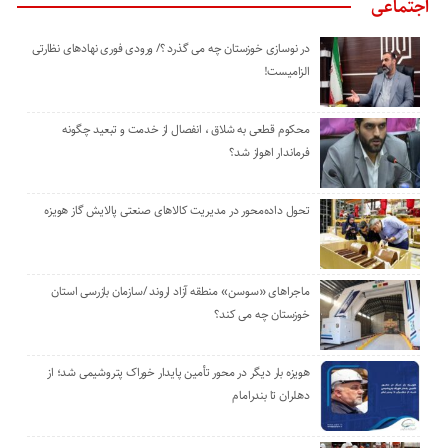
اجتماعی
در نوسازی خوزستان چه می گذرد ؟/ ورودی فوری نهادهای نظارتی
الزامیست!
محکوم قطعی به شلاق ، انفصال از خدمت و تبعید چگونه
فرماندار اهواز شد؟
تحول داده‌محور در مدیریت کالاهای صنعتی پالایش گاز هویزه
ماجراهای «سوسن» منطقه آزاد اروند /سازمان بازرسی استان
خوزستان چه می کند؟
هویزه بار دیگر در محور تأمین پایدار خوراک پتروشیمی شد؛ از
دهلران تا بندرامام