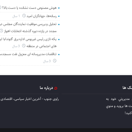
هوش مصنوعی دست نشانده یا دست بالا؟
رسانه‌ها، جهادگران امید
1 سال
تحلیل و بررسی موفقیت نمایندگان مجلس در 
مجدد در یازده دوره گذشته انتخابات اهواز
یکه تازی رئیس غیربومی اداره برق گتوند/با ای
های اجتماعی در منطقه
3 سال
تناقضات مدیررسانه ای معزول نفت مسجدس
3 سال
نک ها
درباره ما
 مديريتي خود به
راوی جنوب - آخرین اخبار سیاسی، اقتصادی ا
ها برويد و منوي
كنيد!