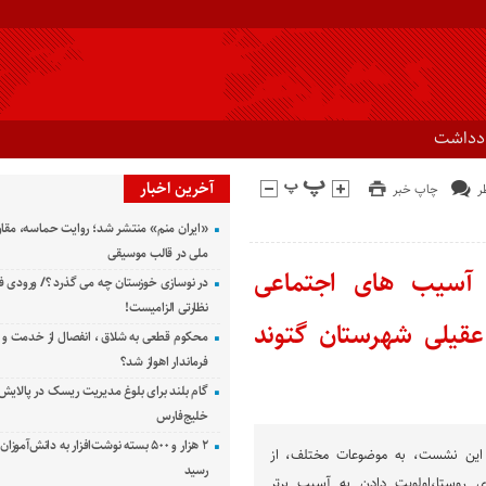
ادداشت
آخرین اخبار
چاپ خبر
«ایران منم» منتشر شد؛ روایت حماسه، مقا
ملی در قالب موسیقی
آسیب های اجتماعی
در نوسازی خوزستان چه می گذرد ؟/ ورودی ف
نظارتی الزامیست!
قیلی شهرستان گتوند
محکوم قطعی به شلاق ، انفصال از خدمت و 
فرماندار اهواز شد؟
گام بلند برای بلوغ مدیریت ریسک در پالایش 
خلیج‌فارس
۲ هزار و ۵۰۰ بسته نوشت‌افزار به دانش‌آمو
 این نشست، به موضوعات مختلف، از
رسید
 روستا،اولویت دادن به آسیب برتر