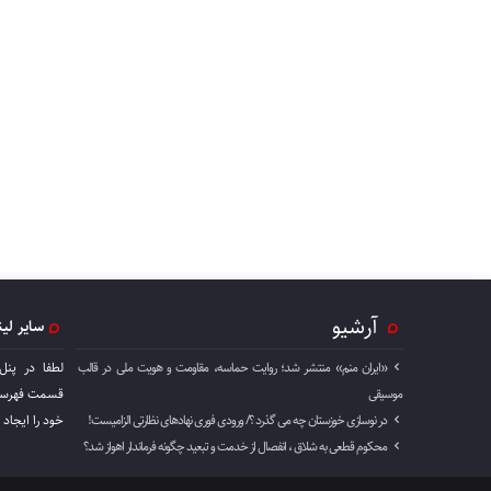
آرشیو
سایر لی
«ایران منم» منتشر شد؛ روایت حماسه، مقاومت و هویت ملی در قالب
لطفا در پنل
موسیقی
قسمت فهرست 
در نوسازی خوزستان چه می گذرد ؟/ ورودی فوری نهادهای نظارتی الزامیست!
خود را ايجاد 
محکوم قطعی به شلاق ، انفصال از خدمت و تبعید چگونه فرماندار اهواز شد؟