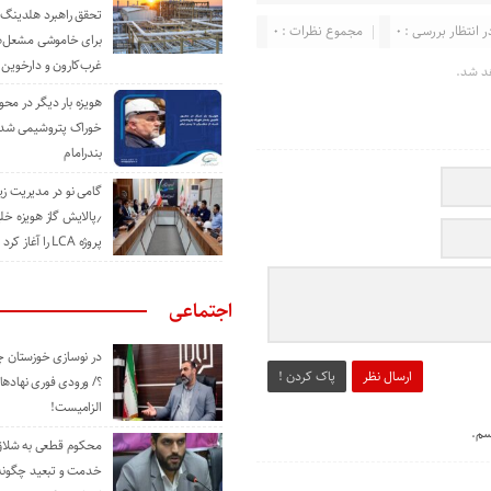
تحقق راهبرد هلدینگ 
ر انتظار بررسی : 0
مجموع نظرات : 0
برای خاموشی مشعل‌
غرب‌کارون و دارخوین
د شد.
هویزه بار دیگر در محور
خوراک پتروشیمی شد؛ ا
بندرامام
گامی نو در مدیریت 
٫پالایش گاز هویزه خل
پروژه LCA را آغاز کرد
اجتماعی
در نوسازی خوزستان چ
ارسال نظر
پاک کردن !
؟/ ورودی فوری نهادها
الزامیست!
سم.
محکوم قطعی به شلاق 
خدمت و تبعید چگونه 