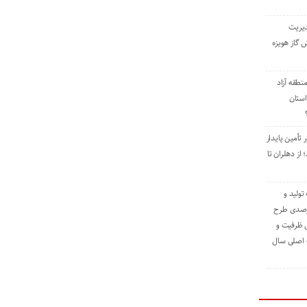
دیریت
 گاز هویزه
طقه آزاد
استان
 تأمین پایدار
ز دهلران تا
مه تولید و
ت حدود ۸۴ درصدی طرح
یش ظرفیت و
ت اصلی سال