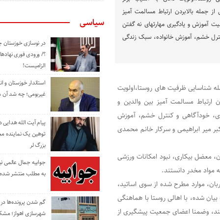
ی از جمله بالابردن ارتباط مسالمت آمیز
سیاسی
میت آموزش و یادگیری مهارتهای نه گفتن
نترل خشم، آموزش خانواده، سبک زندگی
در نوسازی خوزستان چ
؟/ ورودی فوری نهادها
الزامیست!
استاندار خوزستان و ا
ه شناسایی ظرفیت های روستا،اولویت
غیربومی؛ چه شد آن م
ردن ارتباط مسالمت آمیز بین والدین و
وری، خودآگاهی و کنترل خشم، آموزش
پیام آیت الله هدایی
بر میر ابراهیمی و سرکار خانم محمدی
توهین یک نماینده م
بزرگ لر
، معضل بیکاری، نبود امکانات ورزشی
جوابیه جمال عالمی ن
به مواد مخدر دانستند.
به مطلب منتشر شده 
ن، موارد مطرح شده از سوی اساتید،
بیان شده، با اهالی روستا با هماهنگی
گم شدن پرونده‌ها در اد
ند، وضمنا اعضای جمعیت پیشگیری از
شهرسازی اهواز؛ مشکل