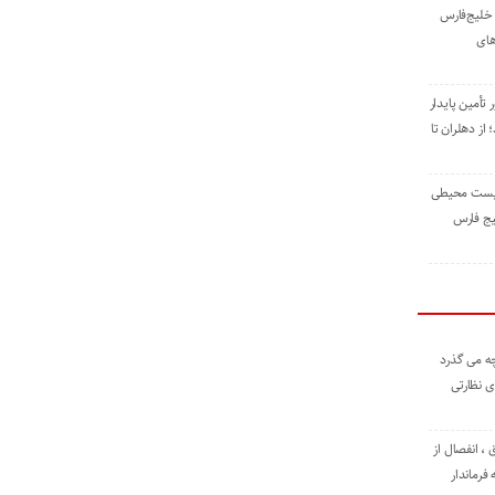
خلیج‌فارس
های
 تأمین پایدار
ز دهلران تا
زیست ‌محیطی
یج ‌فارس
ه می گذرد
ی نظارتی
، انفصال از
فرماندار