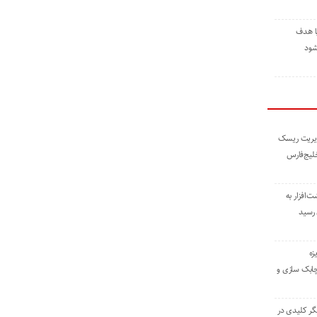
ا هدف
شود
مدیریت ریسک
خلیج‌فارس
ته نوشت‌افزار به
 رسید
زه
چابک سازی و
یگر کلیدی در