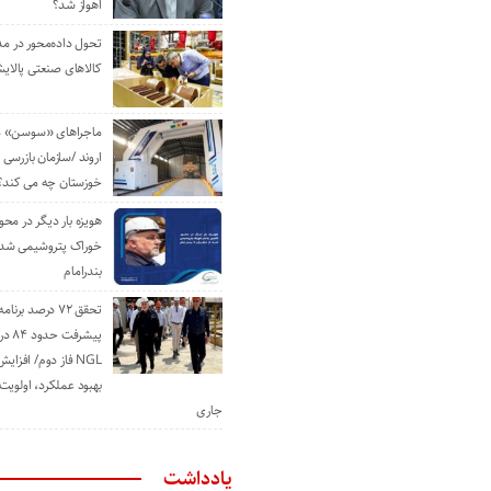
اهواز شد؟
تحول داده‌محور در م
کالاهای صنعتی پالایش
ماجراهای «سوسن» من
اروند /سازمان بازرسی 
خوزستان چه می کند؟
هویزه بار دیگر در محور
خوراک پتروشیمی شد؛ ا
بندرامام
تحقق ۷۲ درصد برنا
پیشرف
NGL فاز دوم/ افزا
بهبود عملکرد، اولوی
جاری
یادداشت