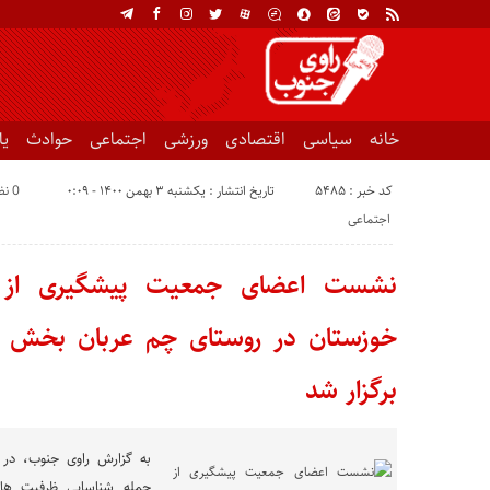
خانه
سیاسی
اقتصادی
ورزشی
اجتماعی
حوادث
ی
کد خبر : 5485
تاریخ انتشار : یکشنبه ۳ بهمن ۱۴۰۰ - ۰:۰۹
0 نظر
اجتماعی
نشست اعضای جمعیت پیشگیری از 
خوزستان در روستای چم عربان بخش ع
برگزار شد
به گزارش راوی جنوب، در
جمله شناسایی ظرفیت های