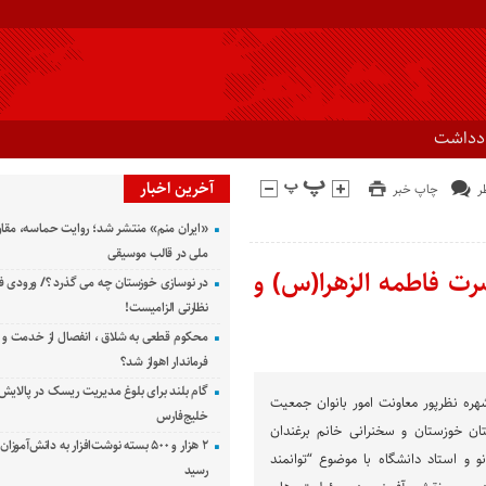
ادداشت
آخرین اخبار
چاپ خبر
«ایران منم» منتشر شد؛ روایت حماسه، مقا
ملی در قالب موسیقی
رت فاطمه الزهرا(س) و
در نوسازی خوزستان چه می گذرد ؟/ ورودی ف
نظارتی الزامیست!
محکوم قطعی به شلاق ، انفصال از خدمت و 
فرماندار اهواز شد؟
گام بلند برای بلوغ مدیریت ریسک در پالایش 
شهره نظرپور معاونت امور بانوان جمعیت
خلیج‌فارس
ان خوزستان و سخنرانی خانم برغندان
۲ هزار و ۵۰۰ بسته نوشت‌افزار به دانش‌آمو
 و استاد دانشگاه با موضوع “توانمند
رسید