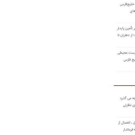
خلیج‌فارس
های
 تأمین پایدار
ز دهلران تا
زیست ‌محیطی
یج ‌فارس
ه می گذرد
ی نظارتی
، انفصال از
فرماندار