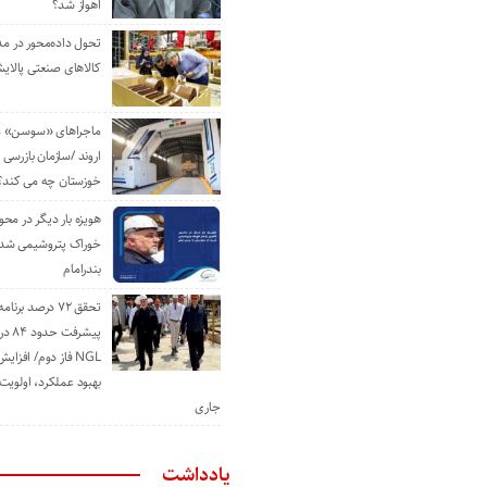
اهواز شد؟
تحول داده‌محور در م
کالاهای صنعتی پالایش
ماجراهای «سوسن» من
اروند /سازمان بازرسی 
خوزستان چه می کند؟
هویزه بار دیگر در محور
خوراک پتروشیمی شد؛ ا
بندرامام
تحقق ۷۲ درصد برنا
پیشرف
NGL فاز دوم/ افزا
بهبود عملکرد، اولوی
جاری
یادداشت