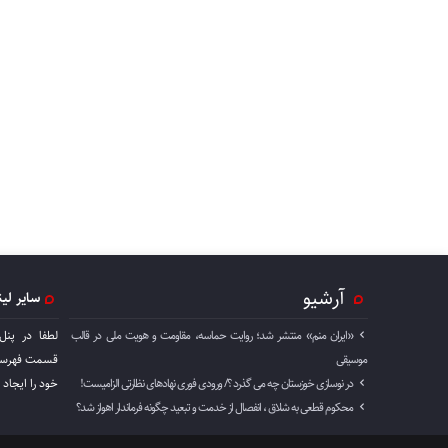
آرشیو
سایر لی
«ایران منم» منتشر شد؛ روایت حماسه، مقاومت و هویت ملی در قالب
لطفا در پنل
موسیقی
قسمت فهرست 
در نوسازی خوزستان چه می گذرد ؟/ ورودی فوری نهادهای نظارتی الزامیست!
خود را ايجاد 
محکوم قطعی به شلاق ، انفصال از خدمت و تبعید چگونه فرماندار اهواز شد؟