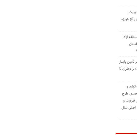
دیریت
 گاز هویزه
طقه آزاد
استان
 تأمین پایدار
ز دهلران تا
مه تولید و
ت حدود ۸۴ درصدی طرح
یش ظرفیت و
ت اصلی سال