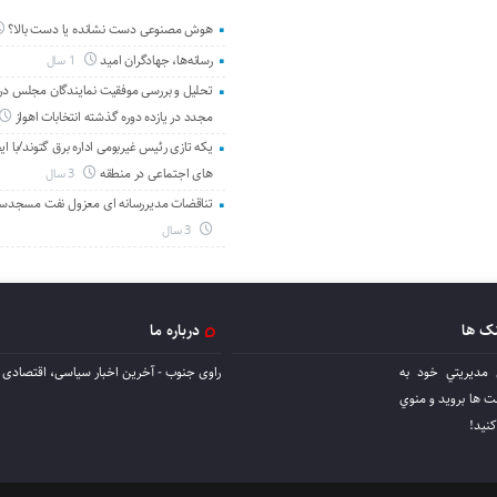
هوش مصنوعی دست نشانده یا دست بالا؟
رسانه‌ها، جهادگران امید
1 سال
تحلیل و بررسی موفقیت نمایندگان مجلس در 
مجدد در یازده دوره گذشته انتخابات اهواز
یکه تازی رئیس غیربومی اداره برق گتوند/با ای
های اجتماعی در منطقه
3 سال
تناقضات مدیررسانه ای معزول نفت مسجدس
3 سال
نک ها
درباره ما
 مديريتي خود به
راوی جنوب - آخرین اخبار سیاسی، اقتصادی ا
ها برويد و منوي
كنيد!