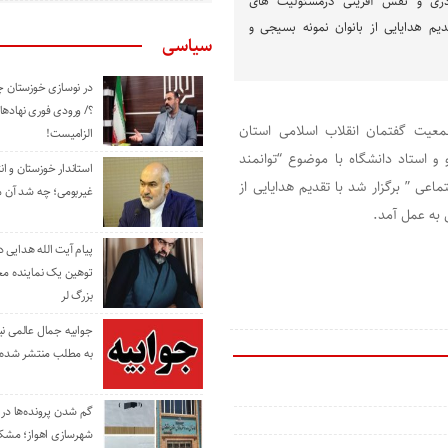
دری و نقش آفرینی درمسئولیت های
دیم هدایایی از بانوان نمونه بسیجی و
سیاسی
در نوسازی خوزستان چ
؟/ ورودی فوری نهادها
جمعیت گفتمان انقلاب اسلامی استان
الزامیست!
و استاد دانشگاه با موضوع “توانمند
استاندار خوزستان و ا
ی ” برگزار شد با تقدیم هدایایی از
غیربومی؛ چه شد آن م
به عمل آمد.
پیام آیت الله هدایی
توهین یک نماینده م
بزرگ لر
جوابیه جمال عالمی ن
به مطلب منتشر شده 
گم شدن پرونده‌ها در اد
شهرسازی اهواز؛ مشکل