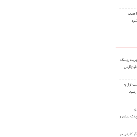
ا هدف
شود
مدیریت ریسک
خلیج‌فارس
ته نوشت‌افزار به
 رسید
زه
چابک سازی و
یگر کلیدی در