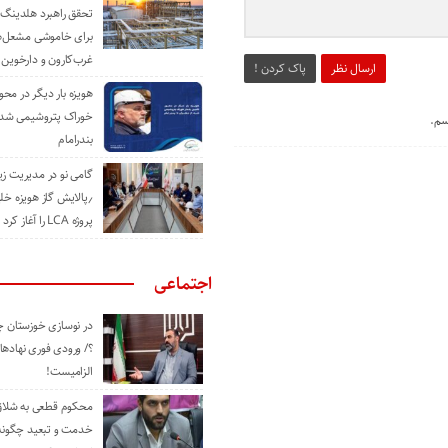
تحقق راهبرد هلدینگ 
برای خاموشی مشعل‌
غرب‌کارون و دارخوین
ارسال نظر
پاک کردن !
هویزه بار دیگر در محور
خوراک پتروشیمی شد؛ ا
سم.
بندرامام
گامی نو در مدیریت 
٫پالایش گاز هویزه خل
پروژه LCA را آغاز کرد
اجتماعی
در نوسازی خوزستان چ
؟/ ورودی فوری نهادها
الزامیست!
محکوم قطعی به شلاق 
خدمت و تبعید چگونه 