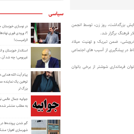
سیاسی
وی جنوب، عصر روز یکشنبه سوم بهمن ماه ۱۴۰۰؛ همایش بزرگداشت، روز زن، توسط انجمن
در نوسازی خوزستان چ
ار فرهنگ برگزار شد.
؟/ ورودی فوری نهادها
الزامیست!
درویشی، ضمن تبریک و تهنیت میلاد
اط در پیشگیری از آسیب های اجتماعی
استاندار خوزستان و ا
غیربومی؛ چه شد آن م
ان فرمانداری شوشتر از برخی بانوان
پیام آیت الله هدایی
توهین یک نماینده م
بزرگ لر
جوابیه جمال عالمی ن
به مطلب منتشر شده 
گم شدن پرونده‌ها در اد
شهرسازی اهواز؛ مشکل