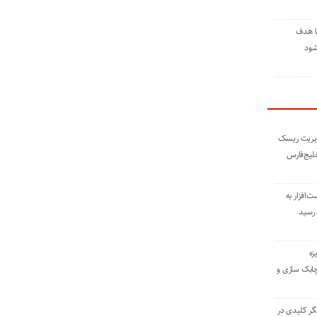
ا هدف
شود
مدیریت ریسک
خلیج‌فارس
ته نوشت‌افزار به
 رسید
زه
چابک سازی و
یگر کلیدی در