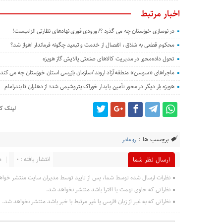
اخبار مرتبط
در نوسازی خوزستان چه می گذرد ؟/ ورودی فوری نهادهای نظارتی الزامیست!
محکوم قطعی به شلاق ، انفصال از خدمت و تبعید چگونه فرماندار اهواز شد؟
تحول داده‌محور در مدیریت کالاهای صنعتی پالایش گاز هویزه
ماجراهای «سوسن» منطقه آزاد اروند /سازمان بازرسی استان خوزستان چه می کند؟
هویزه بار دیگر در محور تأمین پایدار خوراک پتروشیمی شد؛ از دهلران تا بندرامام
لینک کو
برچسب ها :
رو مادر
انتشار یافته : 0
د
ارسال نظر شما
نظرات ارسال شده توسط شما، پس از تایید توسط مدیران سایت منتشر خواه
نظراتی که حاوی تهمت یا افترا باشد منتشر نخواهد شد.
نظراتی که به غیر از زبان فارسی یا غیر مرتبط با خبر باشد منتشر نخواهد شد.