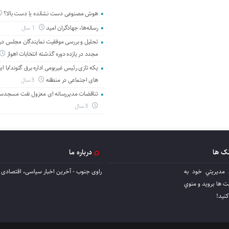
هوش مصنوعی دست نشانده یا دست بالا؟
رسانه‌ها، جهادگران امید
1 سال
تحلیل و بررسی موفقیت نمایندگان مجلس در 
مجدد در یازده دوره گذشته انتخابات اهواز
یکه تازی رئیس غیربومی اداره برق گتوند/با ای
های اجتماعی در منطقه
3 سال
تناقضات مدیررسانه ای معزول نفت مسجدس
3 سال
نک ها
درباره ما
 مديريتي خود به
راوی جنوب - آخرین اخبار سیاسی، اقتصادی ا
ها برويد و منوي
كنيد!