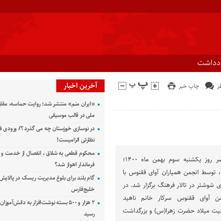
ادداشت
آخرین اخبار
چاپ خبر
«ایران منم» منتشر شد؛ روایت حماسه، مقا
ملی در قالب موسیقی
در نوسازی خوزستان چه می گذرد ؟/ ورودی ف
نظارتی الزامیست!
محکوم قطعی به شلاق ، انفصال از خدمت و 
به گزارش راوی جنوب، عصر روز یکشنبه سوم بهمن ماه ۱۴۰۰؛
فرماندار اهواز شد؟
 توسط انجمن همیاران آوای ققنوس با
گام بلند برای بلوغ مدیریت ریسک در پالایش 
ری شوشتر در تالار فرهنگ برگزار شد. در
خلیج‌فارس
ن آوای ققنوس سرکار خانم ناهید
۲ هزار و ۵۰۰ بسته نوشت‌افزار به دانش‌آمو
یت میلاد حضرت زهرا(س) و بزرگداشت
رسید