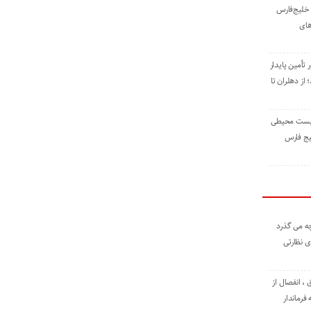
خلیج‌فارس
های
 تأمین پایدار
ز دهلران تا
زیست ‌محیطی
یج ‌فارس
ه می گذرد
ی نظارتی
، انفصال از
فرماندار