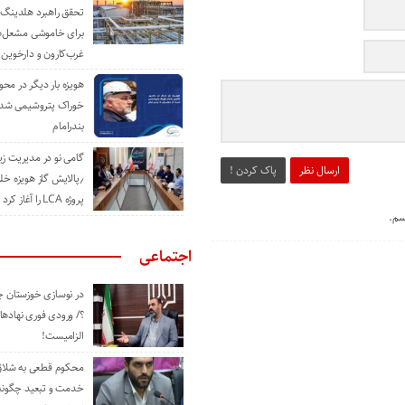
تحقق راهبرد هلدینگ 
برای خاموشی مشعل‌
غرب‌کارون و دارخوین
هویزه بار دیگر در محور
خوراک پتروشیمی شد؛ ا
بندرامام
گامی نو در مدیریت 
ارسال نظر
پاک کردن !
٫پالایش گاز هویزه خل
پروژه LCA را آغاز کرد
سم.
اجتماعی
در نوسازی خوزستان چ
؟/ ورودی فوری نهادها
الزامیست!
محکوم قطعی به شلاق 
خدمت و تبعید چگونه 