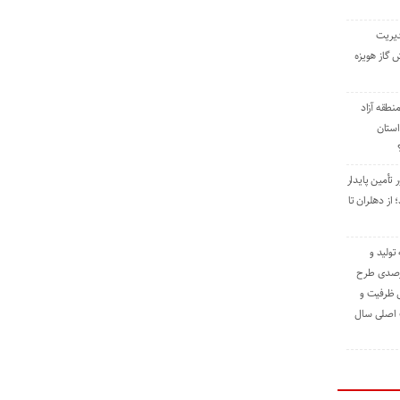
دیریت
 گاز هویزه
طقه آزاد
استان
 تأمین پایدار
ز دهلران تا
مه تولید و
ت حدود ۸۴ درصدی طرح
یش ظرفیت و
ت اصلی سال