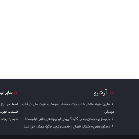
آرشیو
سایر لی
«ایران منم» منتشر شد؛ روایت حماسه، مقاومت و هویت ملی در قالب
لطفا در پنل
موسیقی
قسمت فهرست 
در نوسازی خوزستان چه می گذرد ؟/ ورودی فوری نهادهای نظارتی الزامیست!
خود را ايجاد 
محکوم قطعی به شلاق ، انفصال از خدمت و تبعید چگونه فرماندار اهواز شد؟