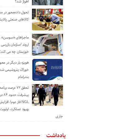
اهواز شد؟
تحول داده‌محور در م
کالاهای صنعتی پالایش
ماجراهای «سوسن» من
اروند /سازمان بازرسی 
خوزستان چه می کند؟
هویزه بار دیگر در محور
خوراک پتروشیمی شد؛ ا
بندرامام
تحقق ۷۲ درصد برنا
پیشرف
NGL فاز دوم/ افزا
بهبود عملکرد، اولوی
جاری
یادداشت