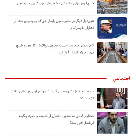
خلیج‌فارس برای خاموشی مشعل‌های غرب‌کارون و دارخوین
هویزه بار دیگر در محور تأمین پایدار خوراک پتروشیمی شد؛ از
دهلران تا بندرامام
گامی نو در مدیریت زیست ‌محیطی ٫پالایش گاز هویزه خلیج
‌فارس پروژه LCA را آغاز کرد
اجتماعی
در نوسازی خوزستان چه می گذرد ؟/ ورودی فوری نهادهای نظارتی
الزامیست!
محکوم قطعی به شلاق ، انفصال از خدمت و تبعید چگونه
فرماندار اهواز شد؟