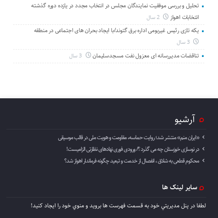
تحلیل و بررسی موفقیت نمایندگان مجلس در انتخاب مجدد در یازده دوره گذشته
انتخابات اهواز
2 سال
یکه تازی رئیس غیربومی اداره برق گتوند/با ایجاد بحران های اجتماعی در منطقه
3 سال
تناقضات مدیررسانه ای معزول نفت مسجدسلیمان
3 سال
آرشیو
«ایران منم» منتشر شد؛ روایت حماسه، مقاومت و هویت ملی در قالب موسیقی
در نوسازی خوزستان چه می گذرد ؟/ ورودی فوری نهادهای نظارتی الزامیست!
محکوم قطعی به شلاق ، انفصال از خدمت و تبعید چگونه فرماندار اهواز شد؟
سایر لینک ها
لطفا در پنل مديريتي خود به قسمت فهرست ها برويد و منوي خود را ايجاد كنيد!