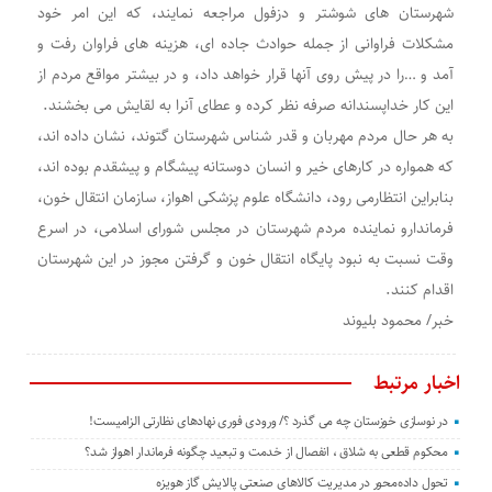
شهرستان های شوشتر و دزفول مراجعه نمایند، که این امر خود
مشکلات فراوانی از جمله حوادث جاده ای، هزینه های فراوان رفت و
آمد و …را در پیش روی آنها قرار خواهد داد، و در بیشتر مواقع مردم از
این کار خداپسندانه صرفه نظر کرده و عطای آنرا به لقایش می بخشند.
به هر حال مردم مهربان و قدر شناس شهرستان گتوند، نشان داده اند،
که همواره در کارهای خیر و انسان دوستانه پیشگام و پیشقدم بوده اند،
بنابراین انتظارمی رود، دانشگاه علوم پزشکی اهواز، سازمان انتقال خون،
فرماندارو نماینده مردم شهرستان در مجلس شورای اسلامی، در اسرع
وقت نسبت به نبود پایگاه انتقال خون و گرفتن مجوز در این شهرستان
اقدام کنند.
خبر/ محمود بلیوند
اخبار مرتبط
در نوسازی خوزستان چه می گذرد ؟/ ورودی فوری نهادهای نظارتی الزامیست!
محکوم قطعی به شلاق ، انفصال از خدمت و تبعید چگونه فرماندار اهواز شد؟
تحول داده‌محور در مدیریت کالاهای صنعتی پالایش گاز هویزه