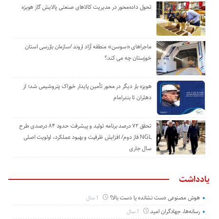
تحول داده‌محور در مدیریت کالاهای صنعتی پالایش گاز هویزه
ماجراهای «سوسن» منطقه آزاد اروند /سازمان بازرسی استان
خوزستان چه می کند؟
هویزه بار دیگر در محور تأمین پایدار خوراک پتروشیمی شد؛ از
دهلران تا بندرامام
تحقق ۷۲ درصد برنامه تولید و پیشرفت حدود ۸۴ درصدی طرح
NGL فاز دوم/ افزایش ظرفیت و بهبود عملکرد، اولویت اصلی
سال جاری
یادداشت
هوش مصنوعی دست نشانده یا دست بالا؟
1 سال
رسانه‌ها، جهادگران امید
1 سال