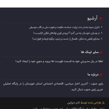
آرشیو
«ایران منم» منتشر شد؛ روایت حماسه، مقاومت و هویت ملی در قالب موسیقی
در نوسازی خوزستان چه می گذرد ؟/ ورودی فوری نهادهای نظارتی الزامیست!
محکوم قطعی به شلاق ، انفصال از خدمت و تبعید چگونه فرماندار اهواز شد؟
سایر لینک ها
لطفا در پنل مديريتي خود به قسمت فهرست ها برويد و منوي خود را ايجاد كنيد!
درباره ما
راوی جنوب - آخرین اخبار سیاسی، اقتصادی اجتماعی استان خوزستان را در پایگاه تحلیلی
خبری راوی جنوب دنبال کنید.
باز طراحی شده توسط
تاپ دیزاین
تمامی حقوق برای پایگاه اطلاع رسانی راوی جنوب محفوظ می باشد.