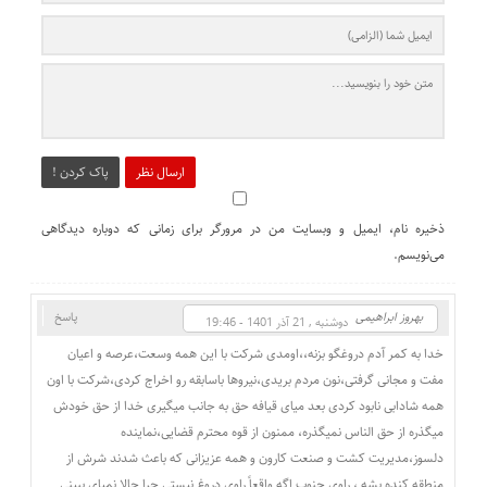
ارسال نظر
پاک کردن !
ذخیره نام، ایمیل و وبسایت من در مرورگر برای زمانی که دوباره دیدگاهی
می‌نویسم.
بهروز ابراهیمی
پاسخ
دوشنبه , 21 آذر 1401 - 19:46
خدا به کمر آدم دروغگو بزنه،،اومدی شرکت با این همه وسعت،عرصه و اعیان
مفت و مجانی گرفتی،نون مردم بریدی،نیروها باسابقه رو اخراج کردی،شرکت با اون
همه شادابی نابود کردی بعد میای قیافه حق به جانب میگیری خدا از حق خودش
میگذره از حق الناس نمیگذره، ممنون از قوه محترم قضایی،نماینده
دلسوز،مدیریت کشت و صنعت کارون و همه عزیزانی که باعث شدند شرش از
منطقه کنده بشه ، راوی جنوب اگه واقعاً راوی دروغ نیستی چرا حالا نمیای ببینی