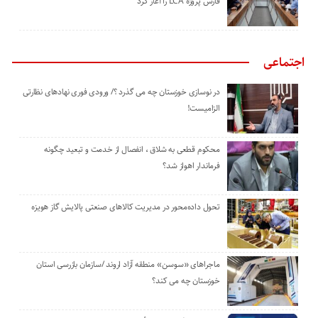
‌فارس پروژه LCA را آغاز کرد
اجتماعی
در نوسازی خوزستان چه می گذرد ؟/ ورودی فوری نهادهای نظارتی
الزامیست!
محکوم قطعی به شلاق ، انفصال از خدمت و تبعید چگونه
فرماندار اهواز شد؟
تحول داده‌محور در مدیریت کالاهای صنعتی پالایش گاز هویزه
ماجراهای «سوسن» منطقه آزاد اروند /سازمان بازرسی استان
خوزستان چه می کند؟