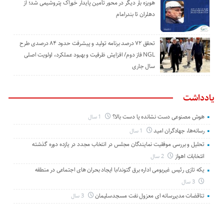
هویزه بار دیگر در محور تأمین پایدار خوراک پتروشیمی شد؛ از
دهلران تا بندرامام
تحقق ۷۲ درصد برنامه تولید و پیشرفت حدود ۸۴ درصدی طرح
NGL فاز دوم/ افزایش ظرفیت و بهبود عملکرد، اولویت اصلی
سال جاری
یادداشت
هوش مصنوعی دست نشانده یا دست بالا؟
1 سال
رسانه‌ها، جهادگران امید
1 سال
تحلیل و بررسی موفقیت نمایندگان مجلس در انتخاب مجدد در یازده دوره گذشته
انتخابات اهواز
2 سال
یکه تازی رئیس غیربومی اداره برق گتوند/با ایجاد بحران های اجتماعی در منطقه
3 سال
تناقضات مدیررسانه ای معزول نفت مسجدسلیمان
3 سال