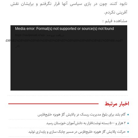
نابود کنند چون در بازی سیاسی آنها قرار نگرفتم و برایشان نقش
آفرینی نکردم.
مشاهده فیلم :
نمایشگر
Media error: Format(s) not supported or source(s) not found
دریافت پرونده: https://ravijonoub.ir/wp-
ویدیو
%DB%B5_%DB%B1%DB%B6%DB%B4%DB%B5%DB%B5%DB%B9%DB%B8%DB%B1%DB%B8.mp4?
_=1
اخبار مرتبط
گام بلند برای بلوغ مدیریت ریسک در پالایش گاز هویزه خلیج‌فارس
۲ هزار و ۵۰۰ بسته نوشت‌افزار به دانش‌آموزان خوزستان رسید
حرکت پالایش گاز هویزه خلیج‌فارس در مسیر چابک سازی و پایداری تولید