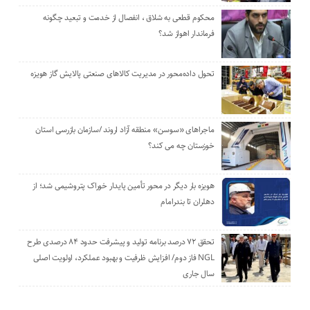
محکوم قطعی به شلاق ، انفصال از خدمت و تبعید چگونه
فرماندار اهواز شد؟
تحول داده‌محور در مدیریت کالاهای صنعتی پالایش گاز هویزه
ماجراهای «سوسن» منطقه آزاد اروند /سازمان بازرسی استان
خوزستان چه می کند؟
هویزه بار دیگر در محور تأمین پایدار خوراک پتروشیمی شد؛ از
دهلران تا بندرامام
تحقق ۷۲ درصد برنامه تولید و پیشرفت حدود ۸۴ درصدی طرح
NGL فاز دوم/ افزایش ظرفیت و بهبود عملکرد، اولویت اصلی
سال جاری