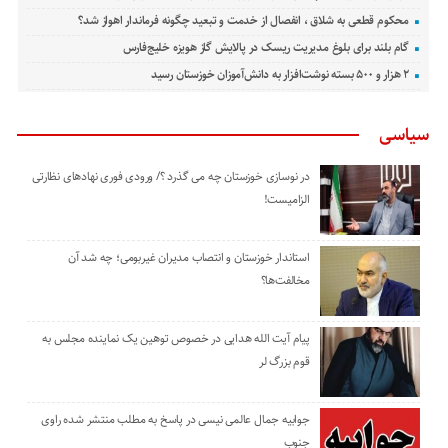
محکوم قطعی به شلاق ، انفصال از خدمت و تبعید چگونه فرماندار اهواز شد؟
گام بلند برای بلوغ مدیریت ریسک در پالایش گاز هویزه خلیج‌فارس
۲ هزار و ۵۰۰ بسته نوشت‌افزار به دانش‌آموزان خوزستان رسید
سیاسی
در نوسازی خوزستان چه می گذرد ؟/ ورودی فوری نهادهای نظارتی
الزامیست!
استاندار خوزستان و انتصاب مدیران غیربومی؛ چه شد آن
مخالفت‌ها؟
پیام آیت الله هدایی در خصوص توهین یک نماینده مجلس به
قوم بزرگ لر
جوابیه جمال عالمی نیسی در پاسخ به مطلب منتشر شده راوی
جنوب