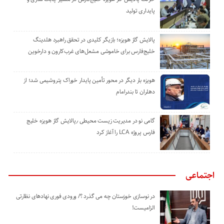
پایداری تولید
پالایش گاز هویزه؛ بازیگر کلیدی در تحقق راهبرد هلدینگ
خلیج‌فارس برای خاموشی مشعل‌های غرب‌کارون و دارخوین
هویزه بار دیگر در محور تأمین پایدار خوراک پتروشیمی شد؛ از
دهلران تا بندرامام
گامی نو در مدیریت زیست ‌محیطی ٫پالایش گاز هویزه خلیج
‌فارس پروژه LCA را آغاز کرد
اجتماعی
در نوسازی خوزستان چه می گذرد ؟/ ورودی فوری نهادهای نظارتی
الزامیست!