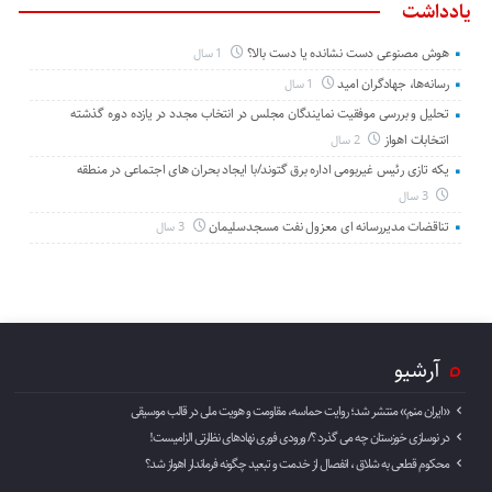
یادداشت
هوش مصنوعی دست نشانده یا دست بالا؟
1 سال
رسانه‌ها، جهادگران امید
1 سال
تحلیل و بررسی موفقیت نمایندگان مجلس در انتخاب مجدد در یازده دوره گذشته
انتخابات اهواز
2 سال
یکه تازی رئیس غیربومی اداره برق گتوند/با ایجاد بحران های اجتماعی در منطقه
3 سال
تناقضات مدیررسانه ای معزول نفت مسجدسلیمان
3 سال
آرشیو
«ایران منم» منتشر شد؛ روایت حماسه، مقاومت و هویت ملی در قالب موسیقی
در نوسازی خوزستان چه می گذرد ؟/ ورودی فوری نهادهای نظارتی الزامیست!
محکوم قطعی به شلاق ، انفصال از خدمت و تبعید چگونه فرماندار اهواز شد؟