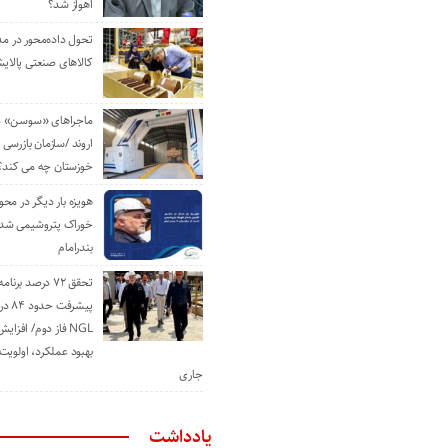
اهواز شد؟
تحول داده‌محور در م
کالاهای صنعتی پالایش
ماجراهای «سوسن» من
اروند /سازمان بازرسی 
خوزستان چه می کند؟
هویزه بار دیگر در محور
خوراک پتروشیمی شد؛ ا
بندرامام
تحقق ۷۲ درصد برنا
پیشرف
NGL فاز دوم/ افزا
بهبود عملکرد، اولوی
جاری
یادداشت