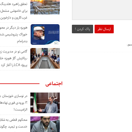
تحقق راهبرد هلدینگ 
برای خاموشی مشعل‌
غرب‌کارون و دارخوین
هویزه بار دیگر در محور
ارسال نظر
پاک کردن !
خوراک پتروشیمی شد؛ ا
بندرامام
سم.
گامی نو در مدیریت 
٫پالایش گاز هویزه خل
پروژه LCA را آغاز کرد
اجتماعی
در نوسازی خوزستان چ
؟/ ورودی فوری نهادها
الزامیست!
محکوم قطعی به شلاق 
خدمت و تبعید چگونه 