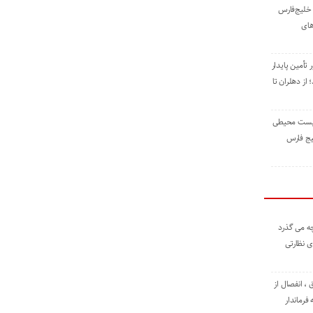
خلیج‌فارس
های
 تأمین پایدار
ز دهلران تا
زیست ‌محیطی
یج ‌فارس
ه می گذرد
ی نظارتی
، انفصال از
فرماندار