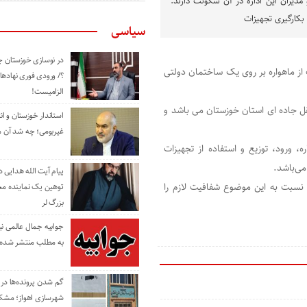
دیران این اداره در آن سکونت دارند.
سیاسی
در نوسازی خوزستان چ
 از ماهواره بر روی یک ساختمان دولتی
؟/ ورودی فوری نهادها
الزامیست!
قل جاده ای استان خوزستان می باشد و
استاندار خوزستان و ا
غیربومی؛ چه شد آن م
هواره، ورود، توزیع و استفاده از تجهیزات
می‌باشد.
پیام آیت الله هدایی
 نسبت به این موضوع شفافیت لازم را
توهین یک نماینده م
بزرگ لر
جوابیه جمال عالمی ن
به مطلب منتشر شده 
گم شدن پرونده‌ها در اد
شهرسازی اهواز؛ مشکل