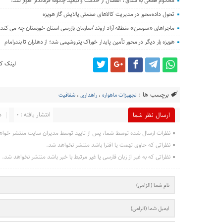
محکوم قطعی به شلاق ، انفصال از خدمت و تبعید چگونه فرماندار اهواز شد؟
تحول داده‌محور در مدیریت کالاهای صنعتی پالایش گاز هویزه
ماجراهای «سوسن» منطقه آزاد اروند /سازمان بازرسی استان خوزستان چه می کند؟
هویزه بار دیگر در محور تأمین پایدار خوراک پتروشیمی شد؛ از دهلران تا بندرامام
لینک کو
برچسب ها :
تجهیزات ماهواره
،
راهداری
،
شفافیت
انتشار یافته : 0
د
ارسال نظر شما
نظرات ارسال شده توسط شما، پس از تایید توسط مدیران سایت منتشر خواه
نظراتی که حاوی تهمت یا افترا باشد منتشر نخواهد شد.
نظراتی که به غیر از زبان فارسی یا غیر مرتبط با خبر باشد منتشر نخواهد شد.