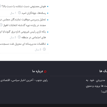
هوش مصنوعی دست نشانده یا دست بالا؟
رسانه‌ها، جهادگران امید
1 سال
تحلیل و بررسی موفقیت نمایندگان مجلس در 
مجدد در یازده دوره گذشته انتخابات اهواز
یکه تازی رئیس غیربومی اداره برق گتوند/با ای
های اجتماعی در منطقه
3 سال
تناقضات مدیررسانه ای معزول نفت مسجدس
3 سال
نک ها
درباره ما
 مديريتي خود به
راوی جنوب - آخرین اخبار سیاسی، اقتصادی ا
ها برويد و منوي
كنيد!