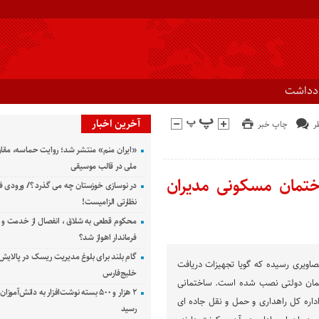
ادداشت
آخرین اخبار
چاپ خبر
«ایران منم» منتشر شد؛ روایت حماسه، مقا
ملی در قالب موسیقی
اختمان مسکونی مدیران
در نوسازی خوزستان چه می گذرد ؟/ ورودی ف
نظارتی الزامیست!
محکوم قطعی به شلاق ، انفصال از خدمت و 
فرماندار اهواز شد؟
گام بلند برای بلوغ مدیریت ریسک در پالایش 
صاویری رسیده که گویا تجهیزات دریافت
خلیج‌فارس
ختمان دولتی نصب شده است. ساختمانی
۲ هزار و ۵۰۰ بسته نوشت‌افزار به دانش‌آمو
داره کل راهداری و حمل و نقل جاده ای
رسید