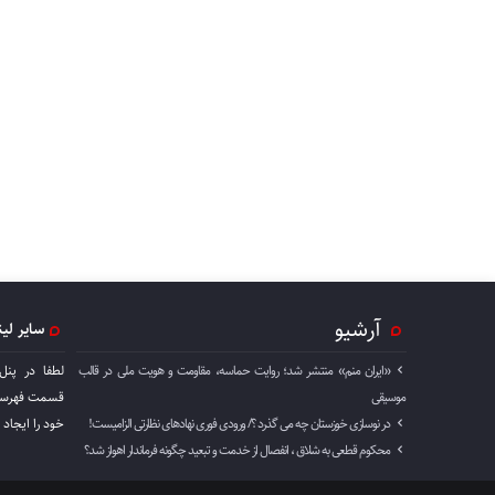
آرشیو
سایر لی
«ایران منم» منتشر شد؛ روایت حماسه، مقاومت و هویت ملی در قالب
لطفا در پنل
موسیقی
قسمت فهرست 
در نوسازی خوزستان چه می گذرد ؟/ ورودی فوری نهادهای نظارتی الزامیست!
خود را ايجاد 
محکوم قطعی به شلاق ، انفصال از خدمت و تبعید چگونه فرماندار اهواز شد؟