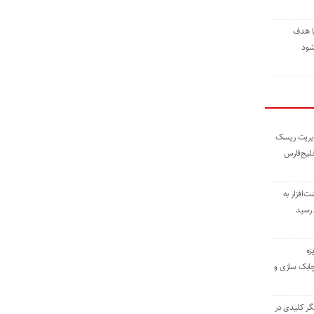
ا هدف
شود
مدیریت ریسک
خلیج‌فارس
ته نوشت‌افزار به
 رسید
زه
چابک سازی و
یگر کلیدی در