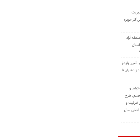
دیریت
 گاز هویزه
طقه آزاد
استان
 تأمین پایدار
ز دهلران تا
مه تولید و
ت حدود ۸۴ درصدی طرح
یش ظرفیت و
ت اصلی سال