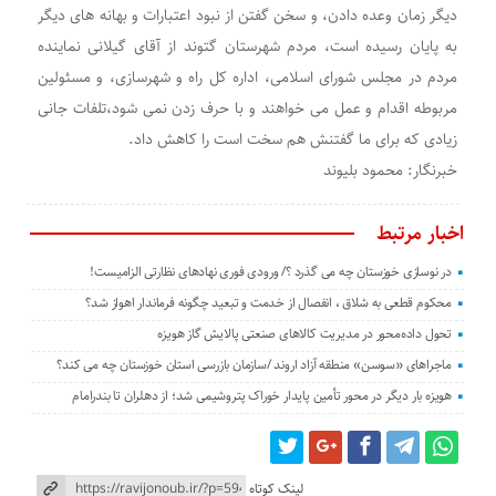
دیگر زمان وعده دادن، و سخن گفتن از نبود اعتبارات و بهانه های دیگر
به پایان رسیده است، مردم شهرستان گتوند از آقای گیلانی نماینده
مردم در مجلس شورای اسلامی، اداره کل راه و شهرسازی، و مسئولین
مربوطه اقدام و عمل می خواهند و با حرف زدن نمی شود،تلفات جانی
زیادی که برای ما گفتنش هم سخت است را کاهش داد.
خبرنگار: محمود بلیوند
اخبار مرتبط
در نوسازی خوزستان چه می گذرد ؟/ ورودی فوری نهادهای نظارتی الزامیست!
محکوم قطعی به شلاق ، انفصال از خدمت و تبعید چگونه فرماندار اهواز شد؟
تحول داده‌محور در مدیریت کالاهای صنعتی پالایش گاز هویزه
ماجراهای «سوسن» منطقه آزاد اروند /سازمان بازرسی استان خوزستان چه می کند؟
هویزه بار دیگر در محور تأمین پایدار خوراک پتروشیمی شد؛ از دهلران تا بندرامام
لینک کوتاه