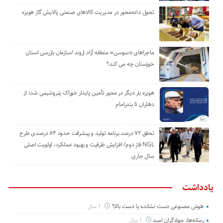
تحول داده‌محور در مدیریت کالاهای صنعتی پالایش گاز هویزه
ماجراهای «سوسن» منطقه آزاد اروند /سازمان بازرسی استان
خوزستان چه می کند؟
هویزه بار دیگر در محور تأمین پایدار خوراک پتروشیمی شد؛ از
دهلران تا بندرامام
تحقق ۷۲ درصد برنامه تولید و پیشرفت حدود ۸۴ درصدی طرح
NGL فاز دوم/ افزایش ظرفیت و بهبود عملکرد، اولویت اصلی
سال جاری
یادداشت
هوش مصنوعی دست نشانده یا دست بالا؟
1 سال
رسانه‌ها، جهادگران امید
1 سال