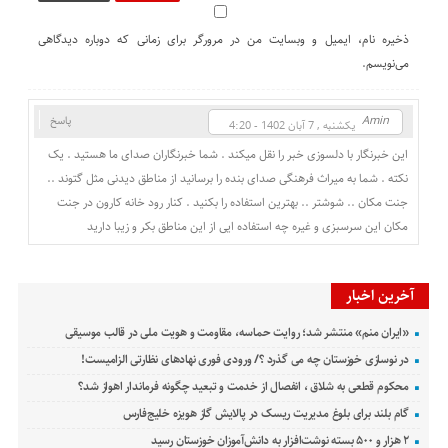
ذخیره نام، ایمیل و وبسایت من در مرورگر برای زمانی که دوباره دیدگاهی
می‌نویسم.
Amin
پاسخ
یکشنبه , 7 آبان 1402 - 4:20
این خبرنگار با دلسوزی خبر را نقل میکند . شما خبرنگاران صدای ما هستید . یک
نکته . شما به میراث فرهنگی صدای بنده را برسانید از مناطق دیدنی مثل گتوند ..
جنت مکان .. شوشتر .. بهترین استفاده را بکنید . کنار رود خانه کارون در جنت
مکان این سرسبزی و غیره چه استفاده ایی از این مناطق بکر و زیبا دارید
آخرین اخبار
«ایران منم» منتشر شد؛ روایت حماسه، مقاومت و هویت ملی در قالب موسیقی
در نوسازی خوزستان چه می گذرد ؟/ ورودی فوری نهادهای نظارتی الزامیست!
محکوم قطعی به شلاق ، انفصال از خدمت و تبعید چگونه فرماندار اهواز شد؟
گام بلند برای بلوغ مدیریت ریسک در پالایش گاز هویزه خلیج‌فارس
۲ هزار و ۵۰۰ بسته نوشت‌افزار به دانش‌آموزان خوزستان رسید