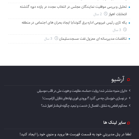
تحلیل و بررسی موفقیت نمایندگان مجلس در انتخاب مجدد در یازده دوره گذشته
انتخابات اهواز
2 سال
یکه تازی رئیس غیربومی اداره برق گتوند/با ایجاد بحران های اجتماعی در منطقه
3 سال
تناقضات مدیررسانه ای معزول نفت مسجدسلیمان
3 سال
آرشیو
«ایران منم» منتشر شد؛ روایت حماسه، مقاومت و هویت ملی در قالب موسیقی
در نوسازی خوزستان چه می گذرد ؟/ ورودی فوری نهادهای نظارتی الزامیست!
محکوم قطعی به شلاق ، انفصال از خدمت و تبعید چگونه فرماندار اهواز شد؟
سایر لینک ها
لطفا در پنل مديريتي خود به قسمت فهرست ها برويد و منوي خود را ايجاد كنيد!