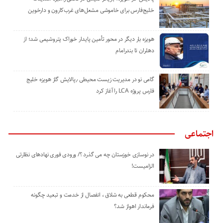
خلیج‌فارس برای خاموشی مشعل‌های غرب‌کارون و دارخوین
هویزه بار دیگر در محور تأمین پایدار خوراک پتروشیمی شد؛ از
دهلران تا بندرامام
گامی نو در مدیریت زیست ‌محیطی ٫پالایش گاز هویزه خلیج
‌فارس پروژه LCA را آغاز کرد
اجتماعی
در نوسازی خوزستان چه می گذرد ؟/ ورودی فوری نهادهای نظارتی
الزامیست!
محکوم قطعی به شلاق ، انفصال از خدمت و تبعید چگونه
فرماندار اهواز شد؟