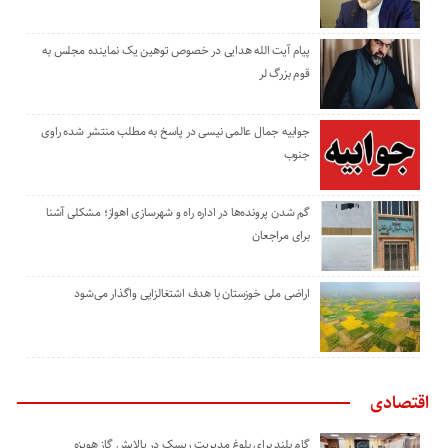
پیام آیت الله هدایی در خصوص توهین یک نماینده مجلس به
قوم بزرگ لر
جوابیه جمال عالمی نیسی در پاسخ به مطلب منتشر شده راوی
جنوب
گم شدن پرونده‌ها در اداره راه و شهرسازی اهواز؛ مشکلی آشنا
برای مراجعان
اراضی ملی خوزستان با هدف اشتغالزایی واگذار می‌شود
اقتصادی
گام بلند برای بلوغ مدیریت ریسک در پالایش گاز هویزه