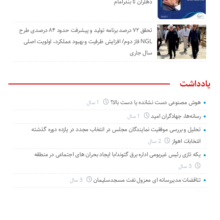
دهلران تا بندرامام
تحقق ۷۲ درصد برنامه تولید و پیشرفت حدود ۸۴ درصدی طرح
NGL فاز دوم/ افزایش ظرفیت و بهبود عملکرد، اولویت اصلی
سال جاری
یادداشت
هوش مصنوعی دست نشانده یا دست بالا؟
1 سال
رسانه‌ها، جهادگران امید
1 سال
تحلیل و بررسی موفقیت نمایندگان مجلس در انتخاب مجدد در یازده دوره گذشته
انتخابات اهواز
2 سال
یکه تازی رئیس غیربومی اداره برق گتوند/با ایجاد بحران های اجتماعی در منطقه
3 سال
تناقضات مدیررسانه ای معزول نفت مسجدسلیمان
3 سال