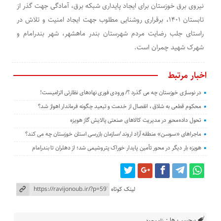
نیروی برق خوزستان برای ایجاد پایداری شبکه برق، آمادگی جهت گذر از
تابستان ۱۴۰۱، برقراری روشنایی مطلوب جهت ایجاد امنیت و تلاش در
راستای جلب رضایت مردم شهرستان بندر ماهشهر، شهر بندرامام و
شهرک شهید چمران است.
اخبار مرتبط
در نوسازی خوزستان چه می گذرد ؟/ ورودی فوری نهادهای نظارتی الزامیست!
محکوم قطعی به شلاق ، انفصال از خدمت و تبعید چگونه فرماندار اهواز شد؟
تحول داده‌محور در مدیریت کالاهای صنعتی پالایش گاز هویزه
ماجراهای «سوسن» منطقه آزاد اروند /سازمان بازرسی استان خوزستان چه می کند؟
هویزه بار دیگر در محور تأمین پایدار خوراک پتروشیمی شد؛ از دهلران تا بندرامام
لینک کوتاه
برچسب ها :
ناموجود