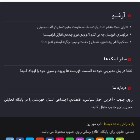
آرشیو
«ایران منم» منتشر شد؛ روایت حماسه، مقاومت و هویت ملی در قالب موسیقی
در نوسازی خوزستان چه می گذرد ؟/ ورودی فوری نهادهای نظارتی الزامیست!
محکوم قطعی به شلاق ، انفصال از خدمت و تبعید چگونه فرماندار اهواز شد؟
سایر لینک ها
لطفا در پنل مديريتي خود به قسمت فهرست ها برويد و منوي خود را ايجاد كنيد!
درباره ما
راوی جنوب - آخرین اخبار سیاسی، اقتصادی اجتماعی استان خوزستان را در پایگاه تحلیلی
خبری راوی جنوب دنبال کنید.
باز طراحی شده توسط
تاپ دیزاین
تمامی حقوق برای پایگاه اطلاع رسانی راوی جنوب محفوظ می باشد.