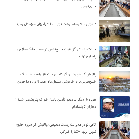
خلیج‌فارس
۲ هزار و ۵۰۰ بسته نوشت‌افزار به دانش‌آموزان خوزستان رسید
حرکت پالایش گاز هویزه خلیج‌فارس در مسیر چابک سازی و
پایداری تولید
پالایش گاز هویزه؛ بازیگر کلیدی در تحقق راهبرد هلدینگ
خلیج‌فارس برای خاموشی مشعل‌های غرب‌کارون و دارخوین
هویزه بار دیگر در محور تأمین پایدار خوراک پتروشیمی شد؛ از
دهلران تا بندرامام
گامی نو در مدیریت زیست ‌محیطی ٫پالایش گاز هویزه خلیج
‌فارس پروژه LCA را آغاز کرد