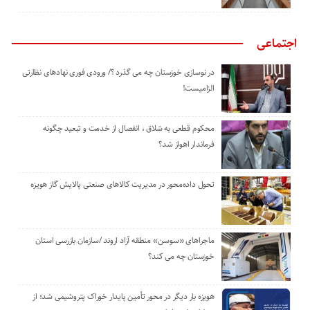
اجتماعی
در نوسازی خوزستان چه می گذرد ؟/ ورودی فوری نهادهای نظارتی
الزامیست!
محکوم قطعی به شلاق ، انفصال از خدمت و تبعید چگونه
فرماندار اهواز شد؟
تحول داده‌محور در مدیریت کالاهای صنعتی پالایش گاز هویزه
ماجراهای «سوسن» منطقه آزاد اروند /سازمان بازرسی استان
خوزستان چه می کند؟
هویزه بار دیگر در محور تأمین پایدار خوراک پتروشیمی شد؛ از