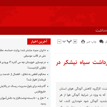
ادداشت
آخرین اخبار
چاپ خبر
«ایران منم» منتشر شد؛ روایت حماسه، مقا
ملی در قالب موسیقی
رداشت سیاه نیشکر در
در نوسازی خوزستان چه می گذرد ؟/ ورودی ف
نظارتی الزامیست!
محکوم قطعی به شلاق ، انفصال از خدمت و 
فرماندار اهواز شد؟
گام بلند برای بلوغ مدیریت ریسک در پالایش 
شت: کارگروه کاهش آلودگی هوای استان
خلیج‌فارس
 که به ویژه در شرایط آلودگی هوا از هر
۲ هزار و ۵۰۰ بسته نوشت‌افزار به دانش‌آمو
شدید آلودگی شود خودداری کنند، اما
رسید