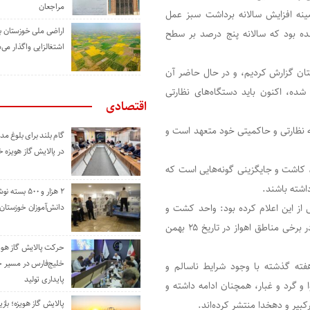
مراجعان
ینه افزایش سالانه برداشت سبز عمل
اراضی ملی خوزستان ب
ه بود که سالانه پنج درصد بر سطح
اشتغالزایی واگذار می‌
تان گزارش کردیم، و در حال حاضر آن
ده، اکنون باید دستگاه‌های نظارتی
اقتصادی
نظارتی و حاکمیتی خود متعهد است و
گام بلند برای بلوغ 
در پالایش گاز هویزه 
 کاشت و جایگزینی گونه‌هایی است که
اشته باشند.
۲ هزار و ۵۰۰ بس
ز این اعلام کرده بود: واحد کشت و
دانش‌آموزان خوزستان
صنعت نیشکر دهخدا به دلیل آتش زدن مزارع و آلوده کردن هوا در برخی مناطق اهواز در تاریخ ۲۵ بهمن
حرکت پالایش گاز هوی
خلیج‌فارس در مسیر 
ت سیاه از مزارع نیشکر (با روش آتش زدن مزارع) در ۲ هفته گذشته با وجود شرایط ناسالم و
پایداری تولید
 و گرد و غبار، همچنان ادامه داشته و
پالایش گاز هویزه؛ باز
بیر و دهخدا منتشر کرده‌اند.