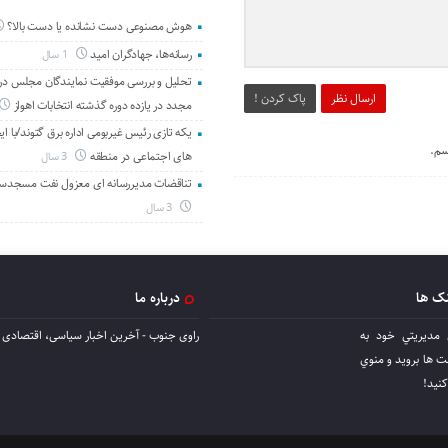
هوش مصنوعی دست نشانده یا دست بالا؟
رسانه‌ها، جهادگران امید
1 سال
تحلیل و بررسی موفقیت نمایندگان مجلس در 
ارسال نظر
پاک کردن !
مجدد در یازده دوره گذشته انتخابات اهواز
یکه تازی رئیس غیربومی اداره برق گتوند/با ای
سم.
های اجتماعی در منطقه
3 سال
تناقضات مدیررسانه ای معزول نفت مسجدس
3 سال
نک ها
درباره ما
 مديريتي خود به
راوی جنوب - آخرین اخبار سیاسی، اقتصادی ا
ها برويد و منوي
كنيد!