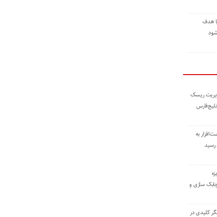
ا هدف
شود
مدیریت ریسک
خلیج‌فارس
ته نوشت‌افزار به
 رسید
زه
چابک سازی و
یگر کلیدی در