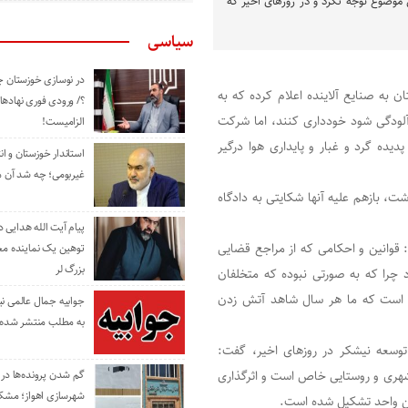
وضوع توجه نکرد و در روزهای اخیر که
سیاسی
در نوسازی خوزستان چ
به صنایع آلاینده اعلام کرده که به
؟/ ورودی فوری نهادها
 آلودگی شود خودداری کنند، اما شرکت
الزامیست!
یده گرد و غبار و پایداری هوا درگیر
استاندار خوزستان و ا
غیربومی؛ چه شد آن م
شت، بازهم علیه آنها شکایتی به دادگاه
پیام آیت الله هدایی
رد: قوانین و احکامی که از مراجع قضایی
توهین یک نماینده م
بزرگ لر
رد چرا که به صورتی نبوده که متخلفان
ین است که ما هر سال شاهد آتش زدن
جوابیه جمال عالمی ن
به مطلب منتشر شده 
توسعه نیشکر در روزهای اخیر، گفت:
هری و روستایی خاص است و اثرگذاری
گم شدن پرونده‌ها در اد
شهرسازی اهواز؛ مشکل
ین واحد تشکیل شده است.