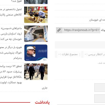
اهواز شد؟
تحول داده‌محور در م
کالاهای صنعتی پالایش
ده ای خوزستان
ماجراهای «سوسن» من
تاه
اروند /سازمان بازرسی 
خوزستان چه می کند؟
هویزه بار دیگر در محور
خوراک پتروشیمی شد؛ ا
ر انتظار بررسی : 0
مجموع نظرات : 0
بندرامام
د شد.
تحقق ۷۲ درصد برنا
پیشرف
NGL فاز دوم/ افزا
بهبود عملکرد، اولوی
جاری
یادداشت