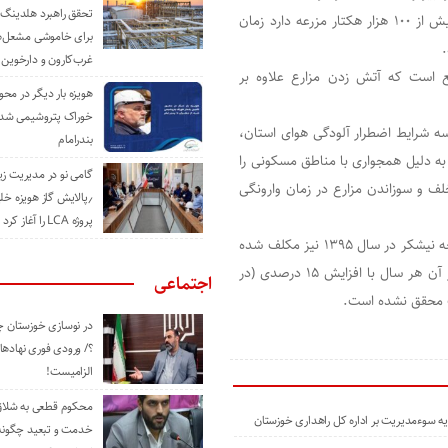
تحقق راهبرد هلدینگ 
شرکت توسعه نیشکر و صنایع جانبی که هفت واحد نیشکری و بیش از ۱۰۰ هزار هکتار مزرعه دارد زمان
برای خاموشی مشعل‌
.
غرب‌کارون و دارخوین
 است که آتش زدن مزارع علاوه بر
هویزه بار دیگر در محور
خوراک پتروشیمی شد؛ ا
 شرایط اضطرار آلودگی هوای استان،
بندرامام
به دلیل همجواری با مناطق مسکونی را
گامی نو در مدیریت 
ف و سوزاندن مزارع در زمان وارونگی
٫پالایش گاز هویزه خل
پروژه LCA را آغاز کرد
طبق گزارش اداره کل حفاظت محیط زیست خوزستان، شرکت توسعه نیشکر در سال ۱۳۹۵ نیز مکلف شده
بود که برداشت سبز از مزارع را تا ۳۰ درصد افزایش دهد و پس از آن هر سال با افزایش ۱۵ درصدی (در
اجتماعی
ات محقق نشده است.
در نوسازی خوزستان چ
؟/ ورودی فوری نهادها
الزامیست!
محکوم قطعی به شلاق 
ه سوءمدیریت بر اداره کل راهداری خوزستان
خدمت و تبعید چگونه 