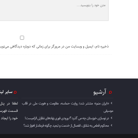
ذخیره نام، ایمیل و وبسایت من در مرورگر برای زمانی که دوباره دیدگاهی می‌نوی
آرشیو
سایر لی
«ایران منم» منتشر شد؛ روایت حماسه، مقاومت و هویت ملی در قالب
لطفا در پنل
موسیقی
قسمت فهرست 
در نوسازی خوزستان چه می گذرد ؟/ ورودی فوری نهادهای نظارتی الزامیست!
خود را ايجاد 
محکوم قطعی به شلاق ، انفصال از خدمت و تبعید چگونه فرماندار اهواز شد؟