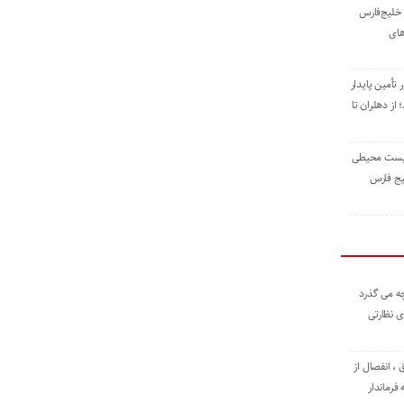
خلیج‌فارس
های
 تأمین پایدار
ز دهلران تا
زیست ‌محیطی
یج ‌فارس
ه می گذرد
ی نظارتی
، انفصال از
فرماندار