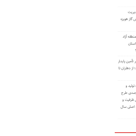
دیریت
 گاز هویزه
طقه آزاد
استان
 تأمین پایدار
ز دهلران تا
مه تولید و
ت حدود ۸۴ درصدی طرح
یش ظرفیت و
ت اصلی سال