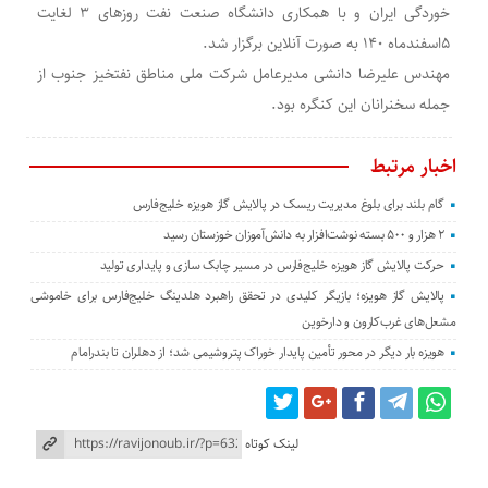
خوردگی ایران و با همکاری دانشگاه صنعت نفت روزهای ۳ لغایت
۵اسفندماه ۱۴٠ به صورت آنلاین برگزار شد.
مهندس علیرضا دانشی مدیرعامل شرکت ملی مناطق نفتخیز جنوب از
جمله سخنرانان این کنگره بود.
اخبار مرتبط
گام بلند برای بلوغ مدیریت ریسک در پالایش گاز هویزه خلیج‌فارس
۲ هزار و ۵۰۰ بسته نوشت‌افزار به دانش‌آموزان خوزستان رسید
حرکت پالایش گاز هویزه خلیج‌فارس در مسیر چابک سازی و پایداری تولید
پالایش گاز هویزه؛ بازیگر کلیدی در تحقق راهبرد هلدینگ خلیج‌فارس برای خاموشی
مشعل‌های غرب‌کارون و دارخوین
هویزه بار دیگر در محور تأمین پایدار خوراک پتروشیمی شد؛ از دهلران تا بندرامام
لینک کوتاه