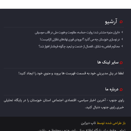
آرشیو
«ایران منم» منتشر شد؛ روایت حماسه، مقاومت و هویت ملی در قالب موسیقی
در نوسازی خوزستان چه می گذرد ؟/ ورودی فوری نهادهای نظارتی الزامیست!
محکوم قطعی به شلاق ، انفصال از خدمت و تبعید چگونه فرماندار اهواز شد؟
سایر لینک ها
لطفا در پنل مديريتي خود به قسمت فهرست ها برويد و منوي خود را ايجاد كنيد!
درباره ما
راوی جنوب - آخرین اخبار سیاسی، اقتصادی اجتماعی استان خوزستان را در پایگاه تحلیلی
خبری راوی جنوب دنبال کنید.
باز طراحی شده توسط
تاپ دیزاین
تمامی حقوق برای پایگاه اطلاع رسانی راوی جنوب محفوظ می باشد.