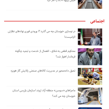
‌فارس پروژه LCA را آغاز کرد
اجتماعی
در نوسازی خوزستان چه می گذرد ؟/ ورودی فوری نهادهای نظارتی
الزامیست!
محکوم قطعی به شلاق ، انفصال از خدمت و تبعید چگونه
فرماندار اهواز شد؟
تحول داده‌محور در مدیریت کالاهای صنعتی پالایش گاز هویزه
ماجراهای «سوسن» منطقه آزاد اروند /سازمان بازرسی استان
خوزستان چه می کند؟