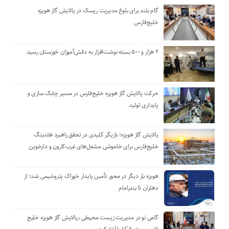
گام بلند برای بلوغ مدیریت ریسک در پالایش گاز هویزه
خلیج‌فارس
۲ هزار و ۵۰۰ بسته نوشت‌افزار به دانش‌آموزان خوزستان رسید
حرکت پالایش گاز هویزه خلیج‌فارس در مسیر چابک سازی و
پایداری تولید
پالایش گاز هویزه؛ بازیگر کلیدی در تحقق راهبرد هلدینگ
خلیج‌فارس برای خاموشی مشعل‌های غرب‌کارون و دارخوین
هویزه بار دیگر در محور تأمین پایدار خوراک پتروشیمی شد؛ از
دهلران تا بندرامام
گامی نو در مدیریت زیست ‌محیطی ٫پالایش گاز هویزه خلیج