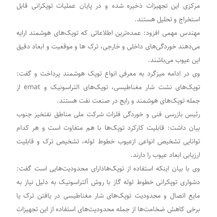
مرکزی این تجهیزات ذخیره شده و در پایان عملیات توپکرانی قابل
استخراج و تحلیل هستند.
مهندس مهمی افزود: عمده‌ترین اطلاعاتی که توپک‌های هوشمند ارایه
می‌دهند خوردگی‌های داخلی و خارجی، ترک ها و موقعیت و ابعاد دقیق
این عیوب می‌باشند.
وی در ادامه میزگرد به معرفی انواع توپک هوشمند پرداخت و گفت:
توپک‌های نشت شار مغناطیسی، توپک‌های التراسونیک و emat از
جمله توپک‌های هوشمند و رایج در صنعت نفت هستند.
رئیس بازرسی فنی و خوردگی فلزات شرکت ملی مناطق نفتخیز جنوب
بیان داشت: قابلیت کارکرد توپک‌ها با هم متفاوت است و هر کدام
توانایی تشخیص انواعی ازعیوب خطوط لوله، تشخیص ترک و قابلیت
ارزیابی ابعاد عیوب را دارند.
وی با بیان اینکه استفاده از توپک‌هادارای محدودیت‌هایی است گفت:
دشواری توپکرانی خطوط لوله گاز با روش آلتراسونیک به دلیل نیاز به
مایع اتصال و محدودیت توپک‌های شار مغناطیسی در یافتن ترک یا
برخی کاهش ضخامت‌ها از جمله محدودیت‌های استفاده از این تجهیزات