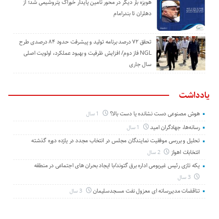
هویزه بار دیگر در محور تأمین پایدار خوراک پتروشیمی شد؛ از
دهلران تا بندرامام
تحقق ۷۲ درصد برنامه تولید و پیشرفت حدود ۸۴ درصدی طرح
NGL فاز دوم/ افزایش ظرفیت و بهبود عملکرد، اولویت اصلی
سال جاری
یادداشت
هوش مصنوعی دست نشانده یا دست بالا؟
1 سال
رسانه‌ها، جهادگران امید
1 سال
تحلیل و بررسی موفقیت نمایندگان مجلس در انتخاب مجدد در یازده دوره گذشته
انتخابات اهواز
2 سال
یکه تازی رئیس غیربومی اداره برق گتوند/با ایجاد بحران های اجتماعی در منطقه
3 سال
تناقضات مدیررسانه ای معزول نفت مسجدسلیمان
3 سال