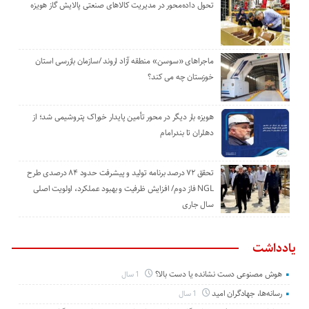
تحول داده‌محور در مدیریت کالاهای صنعتی پالایش گاز هویزه
ماجراهای «سوسن» منطقه آزاد اروند /سازمان بازرسی استان
خوزستان چه می کند؟
هویزه بار دیگر در محور تأمین پایدار خوراک پتروشیمی شد؛ از
دهلران تا بندرامام
تحقق ۷۲ درصد برنامه تولید و پیشرفت حدود ۸۴ درصدی طرح
NGL فاز دوم/ افزایش ظرفیت و بهبود عملکرد، اولویت اصلی
سال جاری
یادداشت
هوش مصنوعی دست نشانده یا دست بالا؟
1 سال
رسانه‌ها، جهادگران امید
1 سال