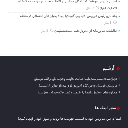
تحلیل و بررسی موفقیت نمایندگان مجلس در انتخاب مجدد در یازده دوره گذشته
انتخابات اهواز
2 سال
یکه تازی رئیس غیربومی اداره برق گتوند/با ایجاد بحران های اجتماعی در منطقه
3 سال
تناقضات مدیررسانه ای معزول نفت مسجدسلیمان
3 سال
آرشیو
«ایران منم» منتشر شد؛ روایت حماسه، مقاومت و هویت ملی در قالب موسیقی
در نوسازی خوزستان چه می گذرد ؟/ ورودی فوری نهادهای نظارتی الزامیست!
محکوم قطعی به شلاق ، انفصال از خدمت و تبعید چگونه فرماندار اهواز شد؟
سایر لینک ها
لطفا در پنل مديريتي خود به قسمت فهرست ها برويد و منوي خود را ايجاد كنيد!