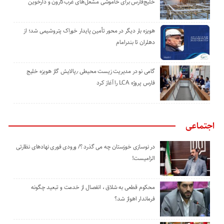
خلیج‌فارس برای خاموشی مشعل‌های غرب‌کارون و دارخوین
هویزه بار دیگر در محور تأمین پایدار خوراک پتروشیمی شد؛ از
دهلران تا بندرامام
گامی نو در مدیریت زیست ‌محیطی ٫پالایش گاز هویزه خلیج
‌فارس پروژه LCA را آغاز کرد
اجتماعی
در نوسازی خوزستان چه می گذرد ؟/ ورودی فوری نهادهای نظارتی
الزامیست!
محکوم قطعی به شلاق ، انفصال از خدمت و تبعید چگونه
فرماندار اهواز شد؟