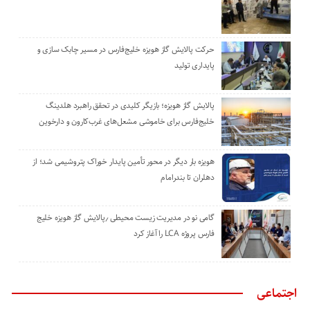
حرکت پالایش گاز هویزه خلیج‌فارس در مسیر چابک سازی و
پایداری تولید
پالایش گاز هویزه؛ بازیگر کلیدی در تحقق راهبرد هلدینگ
خلیج‌فارس برای خاموشی مشعل‌های غرب‌کارون و دارخوین
هویزه بار دیگر در محور تأمین پایدار خوراک پتروشیمی شد؛ از
دهلران تا بندرامام
گامی نو در مدیریت زیست ‌محیطی ٫پالایش گاز هویزه خلیج
‌فارس پروژه LCA را آغاز کرد
اجتماعی