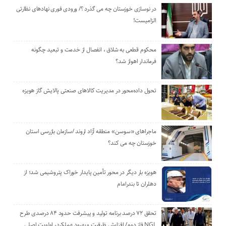
در نوسازی خوزستان چه می گذرد ؟/ ورودی فوری نهادهای نظارتی
الزامیست!
محکوم قطعی به شلاق ، انفصال از خدمت و تبعید چگونه
فرماندار اهواز شد؟
تحول داده‌محور در مدیریت کالاهای صنعتی پالایش گاز هویزه
ماجراهای «سوسن» منطقه آزاد اروند /سازمان بازرسی استان
خوزستان چه می کند؟
هویزه بار دیگر در محور تأمین پایدار خوراک پتروشیمی شد؛ از
دهلران تا بندرامام
تحقق ۷۲ درصد برنامه تولید و پیشرفت حدود ۸۴ درصدی طرح
NGL فاز دوم/ افزایش ظرفیت و بهبود عملکرد، اولویت اصلی