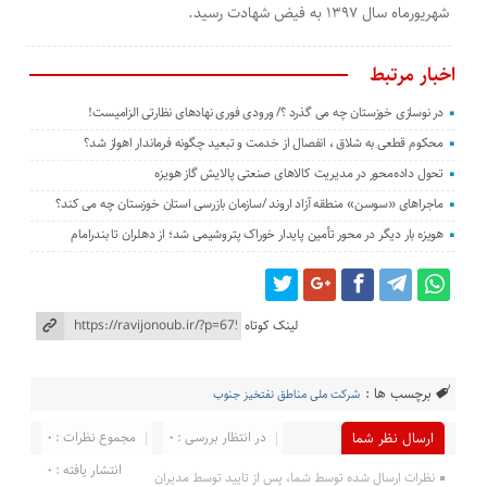
شهریورماه سال ۱۳۹۷ به فیض شهادت رسید.
اخبار مرتبط
در نوسازی خوزستان چه می گذرد ؟/ ورودی فوری نهادهای نظارتی الزامیست!
محکوم قطعی به شلاق ، انفصال از خدمت و تبعید چگونه فرماندار اهواز شد؟
تحول داده‌محور در مدیریت کالاهای صنعتی پالایش گاز هویزه
ماجراهای «سوسن» منطقه آزاد اروند /سازمان بازرسی استان خوزستان چه می کند؟
هویزه بار دیگر در محور تأمین پایدار خوراک پتروشیمی شد؛ از دهلران تا بندرامام
لینک کوتاه
برچسب ها :
شرکت ملی مناطق نفتخیز جنوب
در انتظار بررسی : 0
مجموع نظرات : 0
ارسال نظر شما
انتشار یافته : 0
نظرات ارسال شده توسط شما، پس از تایید توسط مدیران