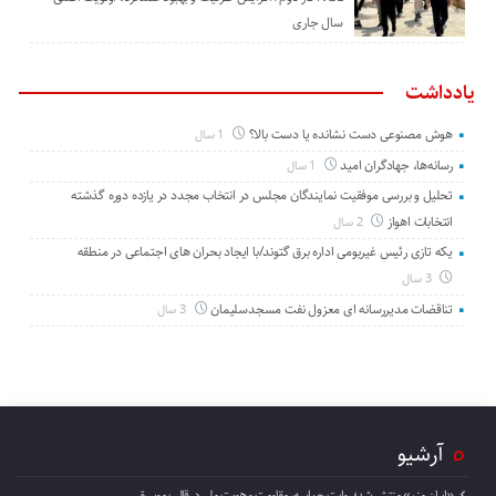
سال جاری
یادداشت
هوش مصنوعی دست نشانده یا دست بالا؟
1 سال
رسانه‌ها، جهادگران امید
1 سال
تحلیل و بررسی موفقیت نمایندگان مجلس در انتخاب مجدد در یازده دوره گذشته
انتخابات اهواز
2 سال
یکه تازی رئیس غیربومی اداره برق گتوند/با ایجاد بحران های اجتماعی در منطقه
3 سال
تناقضات مدیررسانه ای معزول نفت مسجدسلیمان
3 سال
آرشیو
«ایران منم» منتشر شد؛ روایت حماسه، مقاومت و هویت ملی در قالب موسیقی