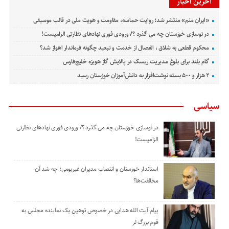
آخرین اخبار
«ایران منم» منتشر شد؛ روایت حماسه، مقاومت و هویت ملی در قالب موسیقی
در نوسازی خوزستان چه می گذرد ؟/ ورودی فوری نهادهای نظارتی الزامیست!
محکوم قطعی به شلاق ، انفصال از خدمت و تبعید چگونه فرماندار اهواز شد؟
گام بلند برای بلوغ مدیریت ریسک در پالایش گاز هویزه خلیج‌فارس
۲ هزار و ۵۰۰ بسته نوشت‌افزار به دانش‌آموزان خوزستان رسید
سیاسی
در نوسازی خوزستان چه می گذرد ؟/ ورودی فوری نهادهای نظارتی
الزامیست!
استاندار خوزستان و انتصاب مدیران غیربومی؛ چه شد آن
مخالفت‌ها؟
پیام آیت الله هدایی در خصوص توهین یک نماینده مجلس به
قوم بزرگ لر