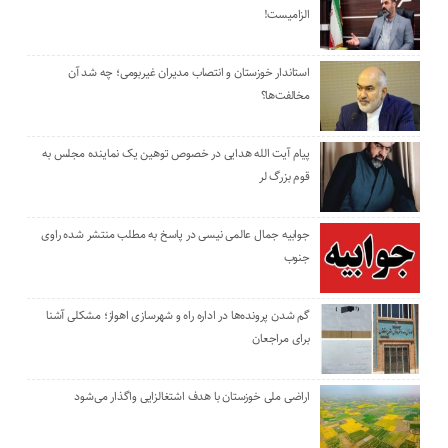
الزامیست!
استاندار خوزستان و انتصاب مدیران غیربومی؛ چه شد آن
مخالفت‌ها؟
پیام آیت الله هدایی در خصوص توهین یک نماینده مجلس به
قوم بزرگ لر
جوابیه جمال عالمی نیسی در پاسخ به مطلب منتشر شده راوی
جنوب
گم شدن پرونده‌ها در اداره راه و شهرسازی اهواز؛ مشکلی آشنا
برای مراجعان
اراضی ملی خوزستان با هدف اشتغالزایی واگذار می‌شود