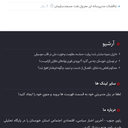
تناقضات مدیررسانه ای معزول نفت مسجدسلیمان
3 سال
آرشیو
«ایران منم» منتشر شد؛ روایت حماسه، مقاومت و هویت ملی در قالب موسیقی
در نوسازی خوزستان چه می گذرد ؟/ ورودی فوری نهادهای نظارتی الزامیست!
محکوم قطعی به شلاق ، انفصال از خدمت و تبعید چگونه فرماندار اهواز شد؟
سایر لینک ها
لطفا در پنل مديريتي خود به قسمت فهرست ها برويد و منوي خود را ايجاد كنيد!
درباره ما
راوی جنوب - آخرین اخبار سیاسی، اقتصادی اجتماعی استان خوزستان را در پایگاه تحلیلی
خبری راوی جنوب دنبال کنید.