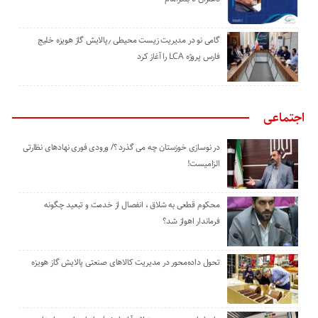
گامی نو در مدیریت زیست ‌محیطی ٫پالایش گاز هویزه خلیج
‌فارس پروژه LCA را آغاز کرد
اجتماعی
در نوسازی خوزستان چه می گذرد ؟/ ورودی فوری نهادهای نظارتی
الزامیست!
محکوم قطعی به شلاق ، انفصال از خدمت و تبعید چگونه
فرماندار اهواز شد؟
تحول داده‌محور در مدیریت کالاهای صنعتی پالایش گاز هویزه