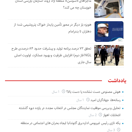
ماجراهای «سوسن» منطقه آزاد اروند /سازمان بازرسی استان
خوزستان چه می کند؟
هویزه بار دیگر در محور تأمین پایدار خوراک پتروشیمی شد؛ از
دهلران تا بندرامام
تحقق ۷۲ درصد برنامه تولید و پیشرفت حدود ۸۴ درصدی طرح
NGL فاز دوم/ افزایش ظرفیت و بهبود عملکرد، اولویت اصلی
سال جاری
یادداشت
هوش مصنوعی دست نشانده یا دست بالا؟
1 سال
رسانه‌ها، جهادگران امید
1 سال
تحلیل و بررسی موفقیت نمایندگان مجلس در انتخاب مجدد در یازده دوره گذشته
انتخابات اهواز
2 سال
یکه تازی رئیس غیربومی اداره برق گتوند/با ایجاد بحران های اجتماعی در منطقه
3 سال