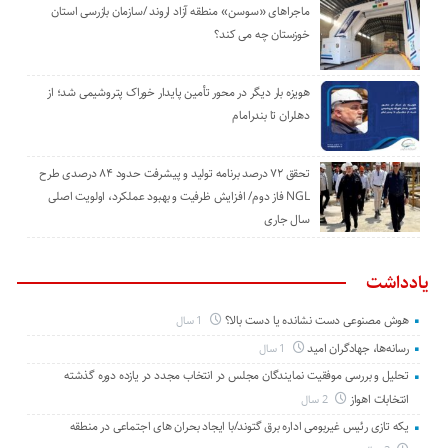
ماجراهای «سوسن» منطقه آزاد اروند /سازمان بازرسی استان
خوزستان چه می کند؟
هویزه بار دیگر در محور تأمین پایدار خوراک پتروشیمی شد؛ از
دهلران تا بندرامام
تحقق ۷۲ درصد برنامه تولید و پیشرفت حدود ۸۴ درصدی طرح
NGL فاز دوم/ افزایش ظرفیت و بهبود عملکرد، اولویت اصلی
سال جاری
یادداشت
هوش مصنوعی دست نشانده یا دست بالا؟
1 سال
رسانه‌ها، جهادگران امید
1 سال
تحلیل و بررسی موفقیت نمایندگان مجلس در انتخاب مجدد در یازده دوره گذشته
انتخابات اهواز
2 سال
یکه تازی رئیس غیربومی اداره برق گتوند/با ایجاد بحران های اجتماعی در منطقه