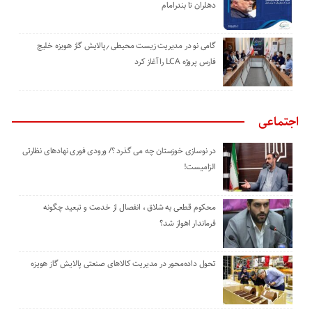
دهلران تا بندرامام
گامی نو در مدیریت زیست ‌محیطی ٫پالایش گاز هویزه خلیج
‌فارس پروژه LCA را آغاز کرد
اجتماعی
در نوسازی خوزستان چه می گذرد ؟/ ورودی فوری نهادهای نظارتی
الزامیست!
محکوم قطعی به شلاق ، انفصال از خدمت و تبعید چگونه
فرماندار اهواز شد؟
تحول داده‌محور در مدیریت کالاهای صنعتی پالایش گاز هویزه