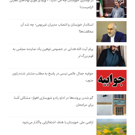
در نوسازی خوزستان چه می گذرد ؟/ ورودی فوری نهادهای نظارتی
الزامیست!
استاندار خوزستان و انتصاب مدیران غیربومی؛ چه شد آن
مخالفت‌ها؟
پیام آیت الله هدایی در خصوص توهین یک نماینده مجلس به
قوم بزرگ لر
جوابیه جمال عالمی نیسی در پاسخ به مطلب منتشر شده راوی
جنوب
گم شدن پرونده‌ها در اداره راه و شهرسازی اهواز؛ مشکلی آشنا
برای مراجعان
اراضی ملی خوزستان با هدف اشتغالزایی واگذار می‌شود