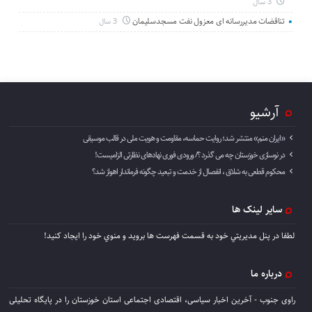
3 سال
تناقضات مدیررسانه ای معزول نفت مسجدسلیمان
3 سال
آرشیو
«ایران منم» منتشر شد؛ روایت حماسه، مقاومت و هویت ملی در قالب موسیقی
در نوسازی خوزستان چه می گذرد ؟/ ورودی فوری نهادهای نظارتی الزامیست!
محکوم قطعی به شلاق ، انفصال از خدمت و تبعید چگونه فرماندار اهواز شد؟
سایر لینک ها
لطفا در پنل مديريتي خود به قسمت فهرست ها برويد و منوي خود را ايجاد كنيد!
درباره ما
راوی جنوب - آخرین اخبار سیاسی، اقتصادی اجتماعی استان خوزستان را در پایگاه تحلیلی