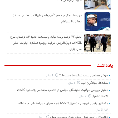
خوزستان چه می کند؟
هویزه بار دیگر در محور تأمین پایدار خوراک پتروشیمی شد؛ از
دهلران تا بندرامام
تحقق ۷۲ درصد برنامه تولید و پیشرفت حدود ۸۴ درصدی طرح
NGL فاز دوم/ افزایش ظرفیت و بهبود عملکرد، اولویت اصلی
سال جاری
یادداشت
هوش مصنوعی دست نشانده یا دست بالا؟
1 سال
رسانه‌ها، جهادگران امید
1 سال
تحلیل و بررسی موفقیت نمایندگان مجلس در انتخاب مجدد در یازده دوره گذشته
انتخابات اهواز
2 سال
یکه تازی رئیس غیربومی اداره برق گتوند/با ایجاد بحران های اجتماعی در منطقه
3 سال
تناقضات مدیررسانه ای معزول نفت مسجدسلیمان
3 سال