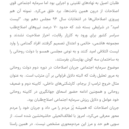
طلبان اصیل به نهادهای تقنینی و اجرایی بود اما سرمایه اجتماعی قوی
اصلاحات از درون همین باخت‌ها، برد خلق می‌کرد. نمونه آن هم
پیروزی اصلاحاتی‌ها در انتخابات سال ۹۴ مجلس دهم بود. “لیست
امید” در شرایطی بسته شد که حدود ۷۰ درصد نیروهای اصلاح‌طلب
سراسر کشور برای ورود به کارزار رقابت، احراز صلاحیت نشدند و
مجموعه هاشمی، خاتمی و اعتدال تصمیم گرفتند افراد گمنامی را وارد
لیست‌ ائتلافی امید کنند و به نوعی مجلسی همسو با دولت روحانی را
به ساختمان سه گوش بهارستان بفرستند.
موضوع سرمایه اجتماعی جریان اصلاحات در دوره دوم دولت روحانی
به مرور تحلیل رفت که البته دلایل فراوانی بر آن مترتب است. به عنوان
مثال خروج ترامپ از برجام، کارشکنی‌های داخلی، کابینه دوم و ضعیف
روحانی و همچنین ادامه حضور اسحاق جهانگیری در کابینه روحانی
خود عوامل و دلایل ریزش سرمایه اجتماعی اصلاح‌طلبان بود.
جریان اصلاحات که همیشه پُز مردم را می داد و جریان خود را مردم
محور معرفی می‌کرد، امروز با لطائف‌الحیلی حاشیه‌نشین شده‌ است. از
سویی هم حد و مرز این مردم‌محوری مشخص نیست. در همین راستا