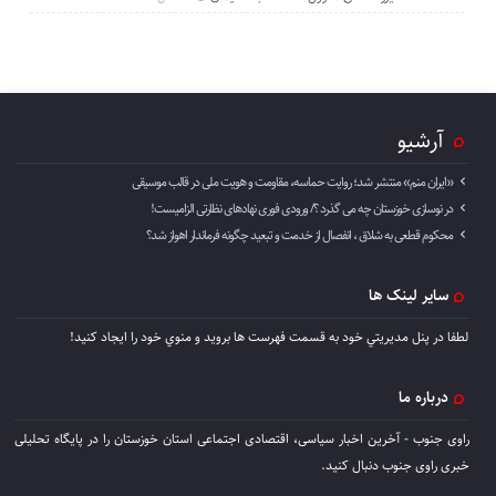
آرشیو
«ایران منم» منتشر شد؛ روایت حماسه، مقاومت و هویت ملی در قالب موسیقی
در نوسازی خوزستان چه می گذرد ؟/ ورودی فوری نهادهای نظارتی الزامیست!
محکوم قطعی به شلاق ، انفصال از خدمت و تبعید چگونه فرماندار اهواز شد؟
سایر لینک ها
لطفا در پنل مديريتي خود به قسمت فهرست ها برويد و منوي خود را ايجاد كنيد!
درباره ما
راوی جنوب - آخرین اخبار سیاسی، اقتصادی اجتماعی استان خوزستان را در پایگاه تحلیلی
خبری راوی جنوب دنبال کنید.