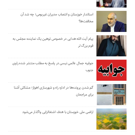
استاندار خوزستان و انتصاب مدیران غیربومی؛ چه شد آن
مخالفت‌ها؟
پیام آیت الله هدایی در خصوص توهین یک نماینده مجلس به
قوم بزرگ لر
جوابیه جمال عالمی نیسی در پاسخ به مطلب منتشر شده راوی
جنوب
گم شدن پرونده‌ها در اداره راه و شهرسازی اهواز؛ مشکلی آشنا
برای مراجعان
اراضی ملی خوزستان با هدف اشتغالزایی واگذار می‌شود