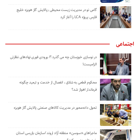
گامی نو در مدیریت زیست ‌محیطی ٫پالایش گاز هویزه خلیج
‌فارس پروژه LCA را آغاز کرد
اجتماعی
در نوسازی خوزستان چه می گذرد ؟/ ورودی فوری نهادهای نظارتی
الزامیست!
محکوم قطعی به شلاق ، انفصال از خدمت و تبعید چگونه
فرماندار اهواز شد؟
تحول داده‌محور در مدیریت کالاهای صنعتی پالایش گاز هویزه
ماجراهای «سوسن» منطقه آزاد اروند /سازمان بازرسی استان