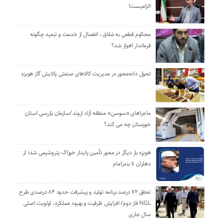
الزامیست!
محکوم قطعی به شلاق ، انفصال از خدمت و تبعید چگونه
فرماندار اهواز شد؟
تحول داده‌محور در مدیریت کالاهای صنعتی پالایش گاز هویزه
ماجراهای «سوسن» منطقه آزاد اروند /سازمان بازرسی استان
خوزستان چه می کند؟
هویزه بار دیگر در محور تأمین پایدار خوراک پتروشیمی شد؛ از
دهلران تا بندرامام
تحقق ۷۲ درصد برنامه تولید و پیشرفت حدود ۸۴ درصدی طرح
NGL فاز دوم/ افزایش ظرفیت و بهبود عملکرد، اولویت اصلی
سال جاری