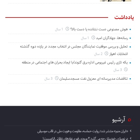
یادداشت
هوش مصنوعی دست نشانده یا دست بالا؟
1 سال
رسانه‌ها، جهادگران امید
1 سال
تحلیل و بررسی موفقیت نمایندگان مجلس در انتخاب مجدد در یازده دوره گذشته
انتخابات اهواز
2 سال
یکه تازی رئیس غیربومی اداره برق گتوند/با ایجاد بحران های اجتماعی در منطقه
3 سال
تناقضات مدیررسانه ای معزول نفت مسجدسلیمان
3 سال
آرشیو
«ایران منم» منتشر شد؛ روایت حماسه، مقاومت و هویت ملی در قالب موسیقی
در نوسازی خوزستان چه می گذرد ؟/ ورودی فوری نهادهای نظارتی الزامیست!