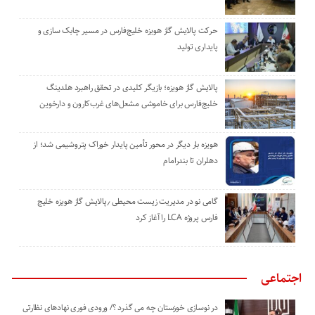
حرکت پالایش گاز هویزه خلیج‌فارس در مسیر چابک سازی و
پایداری تولید
پالایش گاز هویزه؛ بازیگر کلیدی در تحقق راهبرد هلدینگ
خلیج‌فارس برای خاموشی مشعل‌های غرب‌کارون و دارخوین
هویزه بار دیگر در محور تأمین پایدار خوراک پتروشیمی شد؛ از
دهلران تا بندرامام
گامی نو در مدیریت زیست ‌محیطی ٫پالایش گاز هویزه خلیج
‌فارس پروژه LCA را آغاز کرد
اجتماعی
در نوسازی خوزستان چه می گذرد ؟/ ورودی فوری نهادهای نظارتی