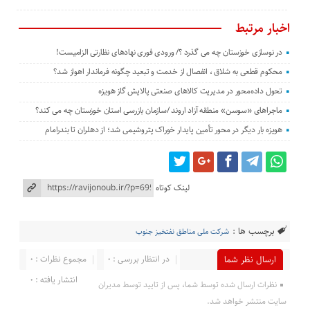
اخبار مرتبط
در نوسازی خوزستان چه می گذرد ؟/ ورودی فوری نهادهای نظارتی الزامیست!
محکوم قطعی به شلاق ، انفصال از خدمت و تبعید چگونه فرماندار اهواز شد؟
تحول داده‌محور در مدیریت کالاهای صنعتی پالایش گاز هویزه
ماجراهای «سوسن» منطقه آزاد اروند /سازمان بازرسی استان خوزستان چه می کند؟
هویزه بار دیگر در محور تأمین پایدار خوراک پتروشیمی شد؛ از دهلران تا بندرامام
لینک کوتاه
برچسب ها :
شرکت ملی مناطق نفتخیز جنوب
در انتظار بررسی : 0
مجموع نظرات : 0
ارسال نظر شما
انتشار یافته : 0
نظرات ارسال شده توسط شما، پس از تایید توسط مدیران
سایت منتشر خواهد شد.