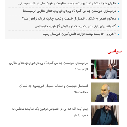
«ایران منم» منتشر شد؛ روایت حماسه، مقاومت و هویت ملی در قالب موسیقی
در نوسازی خوزستان چه می گذرد ؟/ ورودی فوری نهادهای نظارتی الزامیست!
محکوم قطعی به شلاق ، انفصال از خدمت و تبعید چگونه فرماندار اهواز شد؟
گام بلند برای بلوغ مدیریت ریسک در پالایش گاز هویزه خلیج‌فارس
۲ هزار و ۵۰۰ بسته نوشت‌افزار به دانش‌آموزان خوزستان رسید
سیاسی
در نوسازی خوزستان چه می گذرد ؟/ ورودی فوری نهادهای نظارتی
الزامیست!
استاندار خوزستان و انتصاب مدیران غیربومی؛ چه شد آن
مخالفت‌ها؟
پیام آیت الله هدایی در خصوص توهین یک نماینده مجلس به
قوم بزرگ لر