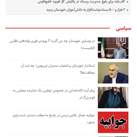
گام بلند برای بلوغ مدیریت ریسک در پالایش گاز هویزه خلیج‌فارس
۲ هزار و ۵۰۰ بسته نوشت‌افزار به دانش‌آموزان خوزستان رسید
سیاسی
در نوسازی خوزستان چه می گذرد ؟/ ورودی فوری نهادهای نظارتی
الزامیست!
استاندار خوزستان و انتصاب مدیران غیربومی؛ چه شد آن
مخالفت‌ها؟
پیام آیت الله هدایی در خصوص توهین یک نماینده مجلس به
قوم بزرگ لر
جوابیه جمال عالمی نیسی در پاسخ به مطلب منتشر شده راوی
جنوب