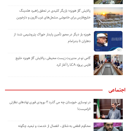
پالایش گاز هویزه؛ بازیگر کلیدی در تحقق راهبرد هلدینگ
خلیج‌فارس برای خاموشی مشعل‌های غرب‌کارون و دارخوین
هویزه بار دیگر در محور تأمین پایدار خوراک پتروشیمی شد؛ از
دهلران تا بندرامام
گامی نو در مدیریت زیست ‌محیطی ٫پالایش گاز هویزه خلیج
‌فارس پروژه LCA را آغاز کرد
اجتماعی
در نوسازی خوزستان چه می گذرد ؟/ ورودی فوری نهادهای نظارتی
الزامیست!
محکوم قطعی به شلاق ، انفصال از خدمت و تبعید چگونه