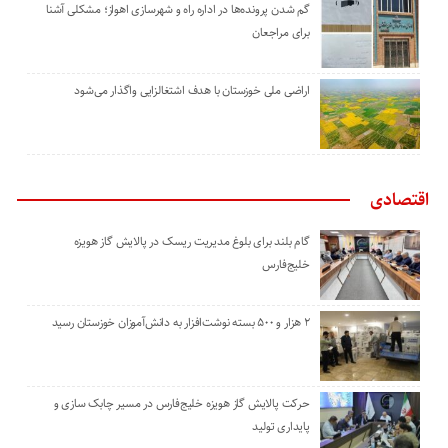
گم شدن پرونده‌ها در اداره راه و شهرسازی اهواز؛ مشکلی آشنا
برای مراجعان
اراضی ملی خوزستان با هدف اشتغالزایی واگذار می‌شود
اقتصادی
گام بلند برای بلوغ مدیریت ریسک در پالایش گاز هویزه
خلیج‌فارس
۲ هزار و ۵۰۰ بسته نوشت‌افزار به دانش‌آموزان خوزستان رسید
حرکت پالایش گاز هویزه خلیج‌فارس در مسیر چابک سازی و
پایداری تولید