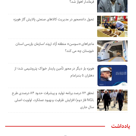
فرماندار اهواز شد؟
تحول داده‌محور در مدیریت کالاهای صنعتی پالایش گاز هویزه
ماجراهای «سوسن» منطقه آزاد اروند /سازمان بازرسی استان
خوزستان چه می کند؟
هویزه بار دیگر در محور تأمین پایدار خوراک پتروشیمی شد؛ از
دهلران تا بندرامام
تحقق ۷۲ درصد برنامه تولید و پیشرفت حدود ۸۴ درصدی طرح
NGL فاز دوم/ افزایش ظرفیت و بهبود عملکرد، اولویت اصلی
سال جاری
یادداشت