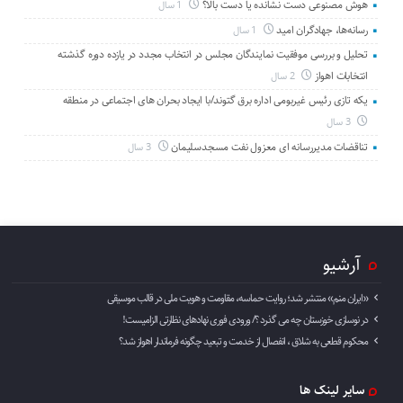
هوش مصنوعی دست نشانده یا دست بالا؟
1 سال
رسانه‌ها، جهادگران امید
1 سال
تحلیل و بررسی موفقیت نمایندگان مجلس در انتخاب مجدد در یازده دوره گذشته
انتخابات اهواز
2 سال
یکه تازی رئیس غیربومی اداره برق گتوند/با ایجاد بحران های اجتماعی در منطقه
3 سال
تناقضات مدیررسانه ای معزول نفت مسجدسلیمان
3 سال
آرشیو
«ایران منم» منتشر شد؛ روایت حماسه، مقاومت و هویت ملی در قالب موسیقی
در نوسازی خوزستان چه می گذرد ؟/ ورودی فوری نهادهای نظارتی الزامیست!
محکوم قطعی به شلاق ، انفصال از خدمت و تبعید چگونه فرماندار اهواز شد؟
سایر لینک ها