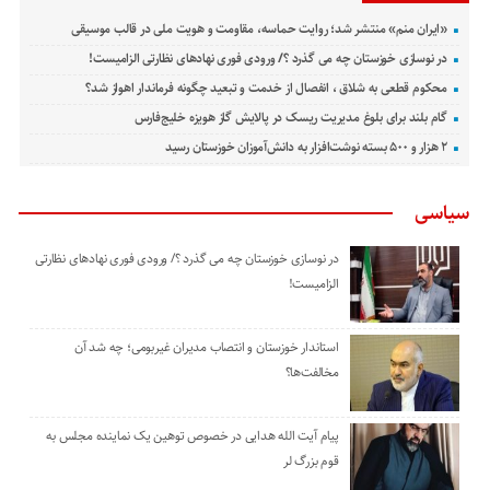
«ایران منم» منتشر شد؛ روایت حماسه، مقاومت و هویت ملی در قالب موسیقی
در نوسازی خوزستان چه می گذرد ؟/ ورودی فوری نهادهای نظارتی الزامیست!
محکوم قطعی به شلاق ، انفصال از خدمت و تبعید چگونه فرماندار اهواز شد؟
گام بلند برای بلوغ مدیریت ریسک در پالایش گاز هویزه خلیج‌فارس
۲ هزار و ۵۰۰ بسته نوشت‌افزار به دانش‌آموزان خوزستان رسید
سیاسی
در نوسازی خوزستان چه می گذرد ؟/ ورودی فوری نهادهای نظارتی
الزامیست!
استاندار خوزستان و انتصاب مدیران غیربومی؛ چه شد آن
مخالفت‌ها؟
پیام آیت الله هدایی در خصوص توهین یک نماینده مجلس به
قوم بزرگ لر