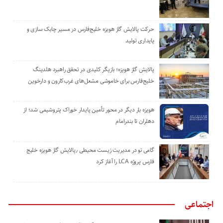
حرکت پالایش گاز هویزه خلیج‌فارس در مسیر چابک سازی و
پایداری تولید
پالایش گاز هویزه؛ بازیگر کلیدی در تحقق راهبرد هلدینگ
خلیج‌فارس برای خاموشی مشعل‌های غرب‌کارون و دارخوین
هویزه بار دیگر در محور تأمین پایدار خوراک پتروشیمی شد؛ از
دهلران تا بندرامام
گامی نو در مدیریت زیست ‌محیطی ٫پالایش گاز هویزه خلیج
‌فارس پروژه LCA را آغاز کرد
اجتماعی