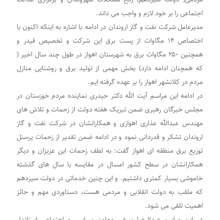
اجتماعی را بر خود لازم و واجب می داند.
مدیرعامل شرکت نفت و گاز اروندان در ادامه با اشاره به اینکه اکنون با
اختصاص ۱۴ مگاوات از پست برق این شرکت و تخصیص فیدر و
همچنین ۲۵۰ مگاوات برق به شهرستان اهواز در طول چند سال اخیر (
که همچنان ادامه دارد) بخش مهمی از تولید برق و روشنایی منازل
مردم در کلانشهر اهواز را بر عهده گرفته ایم.
در ادامه این مراسم آیت الله دکتر حیدری نماینده مردم خوزستان در
مجلس خبرگان رهبری ضمن تبریک هفته دولت از زحمات و تلاش های
مهندس عبدالله عذاری اهوازی و همکارانشان در شرکت نفت و گاز
اروندان تشکر و قدردانی نمود و در ادامه ضمن تقدیر از زحمات پرسنل
توزیع برق منطقه ای اهواز گفت: به لطف زحمات این عزیزان و دیگر
همکارانشان در سطح کشور امسال در مقایسه با سال های گذشته
خاموشی بسیار کمتری داشتیم. و این چنین خدماتی در دولت سیزدهم
که ملقب به دولت انقلابی و مردمی هست، دستاوردی مهم و حائز
اهمیت تلقی می شود.
در این مراسم عبدالرضا سیفی معاون سیاسی و اجتماعی استاندار