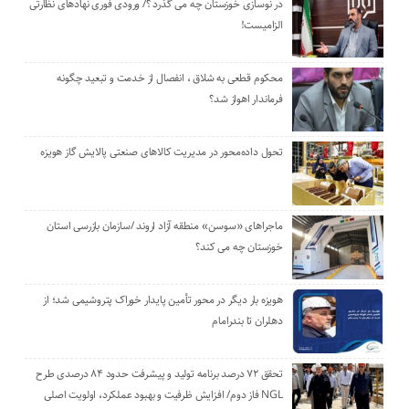
در نوسازی خوزستان چه می گذرد ؟/ ورودی فوری نهادهای نظارتی
الزامیست!
محکوم قطعی به شلاق ، انفصال از خدمت و تبعید چگونه
فرماندار اهواز شد؟
تحول داده‌محور در مدیریت کالاهای صنعتی پالایش گاز هویزه
ماجراهای «سوسن» منطقه آزاد اروند /سازمان بازرسی استان
خوزستان چه می کند؟
هویزه بار دیگر در محور تأمین پایدار خوراک پتروشیمی شد؛ از
دهلران تا بندرامام
تحقق ۷۲ درصد برنامه تولید و پیشرفت حدود ۸۴ درصدی طرح
NGL فاز دوم/ افزایش ظرفیت و بهبود عملکرد، اولویت اصلی