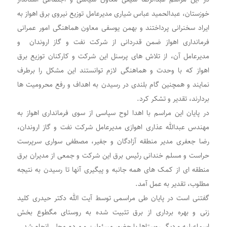
خوزستان، عبدالحمید عباس شیاری مدیرعامل توزیع نیروی برق اهواز به
ایراد سخنرانی پرداختند و بهمن یوسفی معاون هماهنگی امور عمرانی
فرمانداری اهواز ضمن قدردانی از شرکت نفت و گاز اروندان و
مدیرعامل آن، از تلاش های پرسنل این شرکت و کارکنان توزیع برق
اهواز که با وحدت و هماهنگی لازم توانستند این مشکل را برطرف
نمایند و همچنین گام بلندی در رسیدن به اهداف و رفع محرومیت ها
بردارند، تقدیر و تشکر کرد.
در پایان این مراسم با اهدا لوح سپاسی از سوی فرمانداری اهواز به
مهندس عبدالله عذاری اهوازی مدیرعامل شرکت نفت و گاز اروندان،
رضا جعفری مدیر منطقه آزادگان و جفیر، مصطفی سواری سرپرست
حراست و مسلم خندانی رئیس برق این شرکت و جمعی از مدیران برق
منطقه ای از کمک های همه جانبه و پیگیری آنها تا رسیدن به نتیجه
مطلوب، تقدیر به عمل آمد.
گفتنی است در پایان طی مراسمی توسط آیت الله دکتر حیدری کلید
زنی و بهره برداری از برق تثبیت شده به روستای مگطوع بخش
اسماعیلیه و دیگر روستاها با حضور مسئولین و مردم محلی انجام شد.