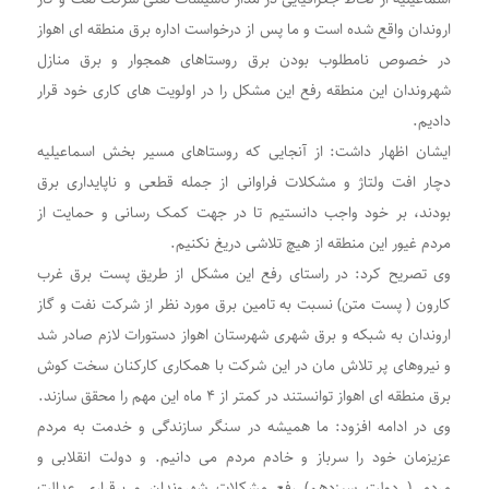
اروندان واقع شده است و ما پس از درخواست اداره برق منطقه ای اهواز
در خصوص نامطلوب بودن برق روستاهای همجوار و برق منازل
شهروندان این منطقه رفع این مشکل را در اولویت های کاری خود قرار
دادیم.
ایشان اظهار داشت: از آنجایی که روستاهای مسیر بخش اسماعیلیه
دچار افت ولتاژ و مشکلات فراوانی از جمله قطعی و ناپایداری برق
بودند، بر خود واجب دانستیم تا در جهت کمک رسانی و حمایت از
مردم غیور این منطقه از هیچ تلاشی دریغ نکنیم.
وی تصریح کرد: در راستای رفع این مشکل از طریق پست برق غرب
کارون ( پست متن) نسبت به تامین برق مورد نظر از شرکت نفت و گاز
اروندان به شبکه و برق شهری شهرستان اهواز دستورات لازم صادر شد
و نیروهای پر تلاش مان در این شرکت با همکاری کارکنان سخت کوش
برق منطقه ای اهواز توانستند در کمتر از ۴ ماه این مهم را محقق سازند.
وی در ادامه افزود: ما همیشه در سنگر سازندگی و خدمت به مردم
عزیزمان خود را سرباز و خادم مردم می دانیم. و دولت انقلابی و
مردمی( دولت سیزدهم) رفع مشکلات شهروندان و برقراری عدالت