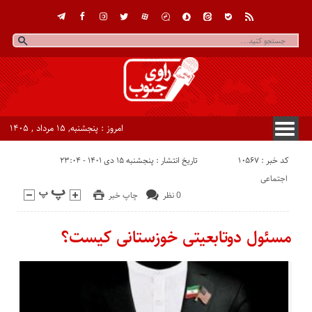
امروز : پنجشنبه, ۱۵ مرداد , ۱۴۰۵
کد خبر : 10567
تاریخ انتشار : پنجشنبه ۱۵ دی ۱۴۰۱ - ۲۳:۰۴
اجتماعی
0 نظر
چاپ خبر
مسئول دوتابعیتی خوزستانی کیست؟