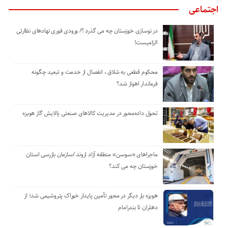
اجتماعی
در نوسازی خوزستان چه می گذرد ؟/ ورودی فوری نهادهای نظارتی
الزامیست!
محکوم قطعی به شلاق ، انفصال از خدمت و تبعید چگونه
فرماندار اهواز شد؟
تحول داده‌محور در مدیریت کالاهای صنعتی پالایش گاز هویزه
ماجراهای «سوسن» منطقه آزاد اروند /سازمان بازرسی استان
خوزستان چه می کند؟
هویزه بار دیگر در محور تأمین پایدار خوراک پتروشیمی شد؛ از
دهلران تا بندرامام