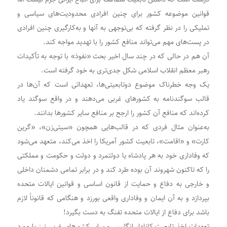
قوانین موضوعه کشور برای چنین افرادی محدودیت‌های سیاسی و
تملیکی را در نظر گرفته که بی‌توجهی به آنها و به‌کارگیری چنین افرادی
در پست‌های مهم می‌تواند منافع کشور را با تهدید مواجه کند.
آن هم در حالی که در چند سال اخیر بحث «نفوذ» با توجه به تأکیدات
رهبر معظم انقلاب اسلامی شکل جدی‌تری به خود گرفته است.
یک وجه خطرناک موضوع دوتابعیتی‌ها، تعهداتی است که آن‌ها در
قالب سوگندنامه به کشور‌های غربی می‌دهند و در واقع سوگند یاد
کرده‌اند که منافع آن کشور را ارجح بر منافع سایر کشورها بدانند.
به‌عنوان مثال فردی که در قالب‌هایی همچون «سیتی‌زن»، «گرین
کارت» و «اقامت»، تابعیت کشور آمریکا را اخذ می‌کند، متعهد می‌شود
که وفاداری خود به هر پادشاه یا دولتمرد و دولت و حکومت و مملکتی
را که تاکنون شهروند آن بوده طرد کند و در برابر تمامی دشمنان داخلی
و خارجی به دفاع و حمایت از قانون اساسی و قوانین ایالات متحده
بپردازد و به آن ایمان و وفاداری واقعی بورزد و هنگامی که قانوناً لازم
باشد برای دفاع از ایالات متحده تفنگ به دست بگیرد!
تعهدات اخذ تابعیت کانادا، انگلیس و سایر کشور‌های غربی نیز با مورد