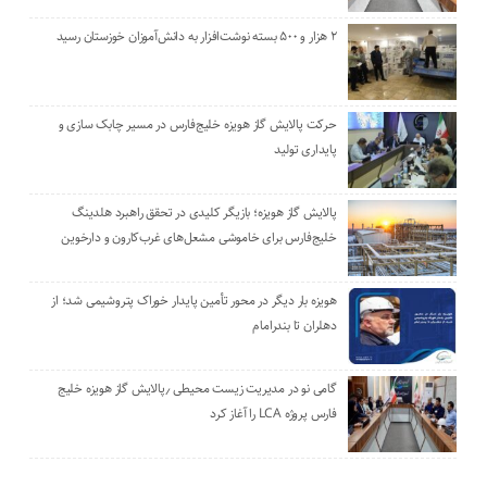
۲ هزار و ۵۰۰ بسته نوشت‌افزار به دانش‌آموزان خوزستان رسید
حرکت پالایش گاز هویزه خلیج‌فارس در مسیر چابک سازی و
پایداری تولید
پالایش گاز هویزه؛ بازیگر کلیدی در تحقق راهبرد هلدینگ
خلیج‌فارس برای خاموشی مشعل‌های غرب‌کارون و دارخوین
هویزه بار دیگر در محور تأمین پایدار خوراک پتروشیمی شد؛ از
دهلران تا بندرامام
گامی نو در مدیریت زیست ‌محیطی ٫پالایش گاز هویزه خلیج
‌فارس پروژه LCA را آغاز کرد