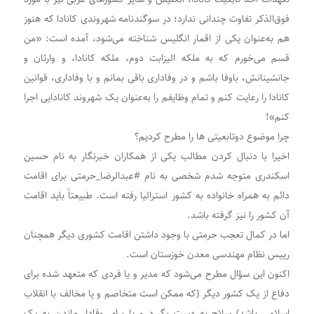
فوق‌الذکر تفاوت چندانی ندارد؛ در سوگندنامه شهروندی کانادا که هنوز
هم به‌عنوان یکی از اقمار انگلیس شناخته می‌شود، آمده است: «من
قسم می‌خورم که به ملکه الیزابت دوم، ملکه کانادا، و وارثان و
جانشینانش، باوفا باشم و در وفاداری باقی بمانم و با وفاداری، قوانین
کانادا را رعایت کنم و تمام وظایفم را به‌عنوان یک شهروند کانادایی اجرا
کنم»!
چرا موضوع دوتابعیتی ها را مطرح کردیم؟
اخیرا با دنبال کردن مطالب یکی از همکاران خبرنگار به نام حسین
اسکندری متوجه شدم شخصی به نام #عبدالرضا_حرمتی برای اقامت
دائم به همراه خانواده به کشور استرالیا رفته است. طبیعتاً باید اقامت
آن کشور را نیز گرفته باشد.
اما در کمال تعجب حرمتی با وجود داشتن اقامت کشوری دیگر همچنان
رییس نظام مهندسی معدن خوزستان است.
اکنون این سؤال مطرح می‌شود که مدیر و یا فردی که متعهد شده برای
دفاع از یک کشور دیگر (که ممکن است متخاصم و یا مخالف با انقلاب
اسلامی باشد) سلاح به دست بگیرد و یا برای وفادار ماندن به یک