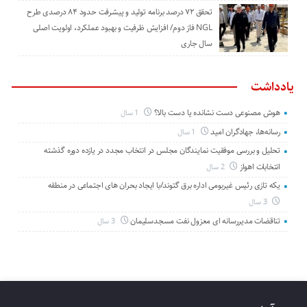
تحقق ۷۲ درصد برنامه تولید و پیشرفت حدود ۸۴ درصدی طرح
NGL فاز دوم/ افزایش ظرفیت و بهبود عملکرد، اولویت اصلی
سال جاری
یادداشت
هوش مصنوعی دست نشانده یا دست بالا؟
1 سال
رسانه‌ها، جهادگران امید
1 سال
تحلیل و بررسی موفقیت نمایندگان مجلس در انتخاب مجدد در یازده دوره گذشته
انتخابات اهواز
2 سال
یکه تازی رئیس غیربومی اداره برق گتوند/با ایجاد بحران های اجتماعی در منطقه
3 سال
تناقضات مدیررسانه ای معزول نفت مسجدسلیمان
3 سال