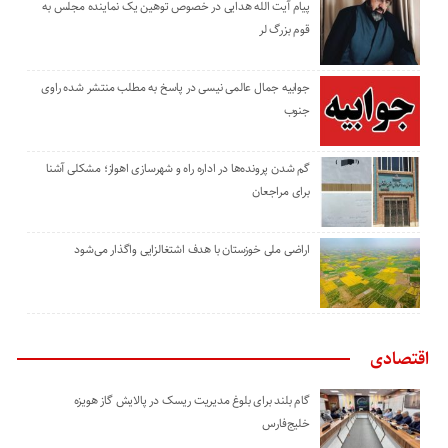
پیام آیت الله هدایی در خصوص توهین یک نماینده مجلس به
قوم بزرگ لر
جوابیه جمال عالمی نیسی در پاسخ به مطلب منتشر شده راوی
جنوب
گم شدن پرونده‌ها در اداره راه و شهرسازی اهواز؛ مشکلی آشنا
برای مراجعان
اراضی ملی خوزستان با هدف اشتغالزایی واگذار می‌شود
اقتصادی
گام بلند برای بلوغ مدیریت ریسک در پالایش گاز هویزه
خلیج‌فارس