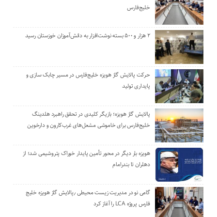
خلیج‌فارس
۲ هزار و ۵۰۰ بسته نوشت‌افزار به دانش‌آموزان خوزستان رسید
حرکت پالایش گاز هویزه خلیج‌فارس در مسیر چابک سازی و
پایداری تولید
پالایش گاز هویزه؛ بازیگر کلیدی در تحقق راهبرد هلدینگ
خلیج‌فارس برای خاموشی مشعل‌های غرب‌کارون و دارخوین
هویزه بار دیگر در محور تأمین پایدار خوراک پتروشیمی شد؛ از
دهلران تا بندرامام
گامی نو در مدیریت زیست ‌محیطی ٫پالایش گاز هویزه خلیج
‌فارس پروژه LCA را آغاز کرد