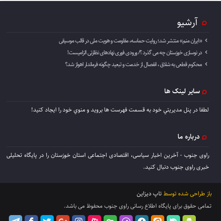
آرشیو
«ایران منم» منتشر شد؛ روایت حماسه، مقاومت و هویت ملی در قالب موسیقی
در نوسازی خوزستان چه می گذرد ؟/ ورودی فوری نهادهای نظارتی الزامیست!
محکوم قطعی به شلاق ، انفصال از خدمت و تبعید چگونه فرماندار اهواز شد؟
سایر لینک ها
لطفا در پنل مديريتي خود به قسمت فهرست ها برويد و منوي خود را ايجاد كنيد!
درباره ما
راوی جنوب - آخرین اخبار سیاسی، اقتصادی اجتماعی استان خوزستان را در پایگاه تحلیلی
خبری راوی جنوب دنبال کنید.
باز طراحی شده توسط
تاپ دیزاین
تمامی حقوق برای پایگاه اطلاع رسانی راوی جنوب محفوظ می باشد.