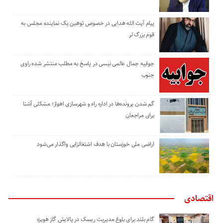
پیام آیت الله هدایی در خصوص توهین یک نماینده مجلس به
قوم بزرگ لر
جوابیه جمال عالمی نیسی در پاسخ به مطلب منتشر شده راوی
جنوب
گم شدن پرونده‌ها در اداره راه و شهرسازی اهواز؛ مشکلی آشنا
برای مراجعان
اراضی ملی خوزستان با هدف اشتغالزایی واگذار می‌شود
اقتصادی
گام بلند برای بلوغ مدیریت ریسک در پالایش گاز هویزه