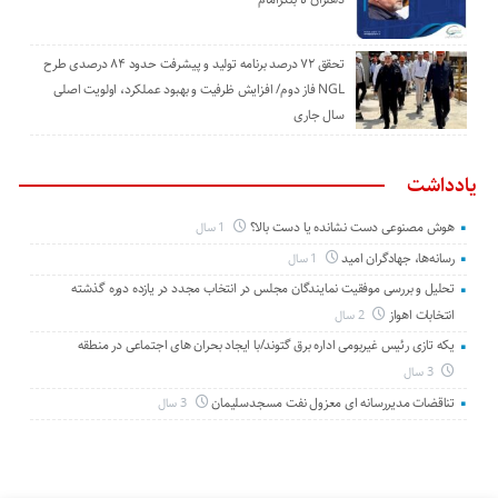
تحقق ۷۲ درصد برنامه تولید و پیشرفت حدود ۸۴ درصدی طرح
NGL فاز دوم/ افزایش ظرفیت و بهبود عملکرد، اولویت اصلی
سال جاری
یادداشت
هوش مصنوعی دست نشانده یا دست بالا؟
1 سال
رسانه‌ها، جهادگران امید
1 سال
تحلیل و بررسی موفقیت نمایندگان مجلس در انتخاب مجدد در یازده دوره گذشته
انتخابات اهواز
2 سال
یکه تازی رئیس غیربومی اداره برق گتوند/با ایجاد بحران های اجتماعی در منطقه
3 سال
تناقضات مدیررسانه ای معزول نفت مسجدسلیمان
3 سال