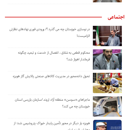
اجتماعی
در نوسازی خوزستان چه می گذرد ؟/ ورودی فوری نهادهای نظارتی
الزامیست!
محکوم قطعی به شلاق ، انفصال از خدمت و تبعید چگونه
فرماندار اهواز شد؟
تحول داده‌محور در مدیریت کالاهای صنعتی پالایش گاز هویزه
ماجراهای «سوسن» منطقه آزاد اروند /سازمان بازرسی استان
خوزستان چه می کند؟
هویزه بار دیگر در محور تأمین پایدار خوراک پتروشیمی شد؛ از
دهلران تا بندرامام