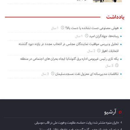
یادداشت
هوش مصنوعی دست نشانده یا دست بالا؟
1 سال
رسانه‌ها، جهادگران امید
1 سال
تحلیل و بررسی موفقیت نمایندگان مجلس در انتخاب مجدد در یازده دوره گذشته
انتخابات اهواز
2 سال
یکه تازی رئیس غیربومی اداره برق گتوند/با ایجاد بحران های اجتماعی در منطقه
3 سال
تناقضات مدیررسانه ای معزول نفت مسجدسلیمان
3 سال
آرشیو
«ایران منم» منتشر شد؛ روایت حماسه، مقاومت و هویت ملی در قالب موسیقی
در نوسازی خوزستان چه می گذرد ؟/ ورودی فوری نهادهای نظارتی الزامیست!