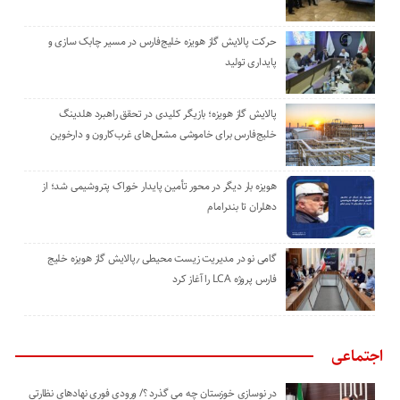
حرکت پالایش گاز هویزه خلیج‌فارس در مسیر چابک سازی و
پایداری تولید
پالایش گاز هویزه؛ بازیگر کلیدی در تحقق راهبرد هلدینگ
خلیج‌فارس برای خاموشی مشعل‌های غرب‌کارون و دارخوین
هویزه بار دیگر در محور تأمین پایدار خوراک پتروشیمی شد؛ از
دهلران تا بندرامام
گامی نو در مدیریت زیست ‌محیطی ٫پالایش گاز هویزه خلیج
‌فارس پروژه LCA را آغاز کرد
اجتماعی
در نوسازی خوزستان چه می گذرد ؟/ ورودی فوری نهادهای نظارتی