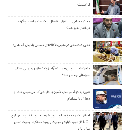
الزامیست!
محکوم قطعی به شلاق ، انفصال از خدمت و تبعید چگونه
فرماندار اهواز شد؟
تحول داده‌محور در مدیریت کالاهای صنعتی پالایش گاز هویزه
ماجراهای «سوسن» منطقه آزاد اروند /سازمان بازرسی استان
خوزستان چه می کند؟
هویزه بار دیگر در محور تأمین پایدار خوراک پتروشیمی شد؛ از
دهلران تا بندرامام
تحقق ۷۲ درصد برنامه تولید و پیشرفت حدود ۸۴ درصدی طرح
NGL فاز دوم/ افزایش ظرفیت و بهبود عملکرد، اولویت اصلی
سال جاری