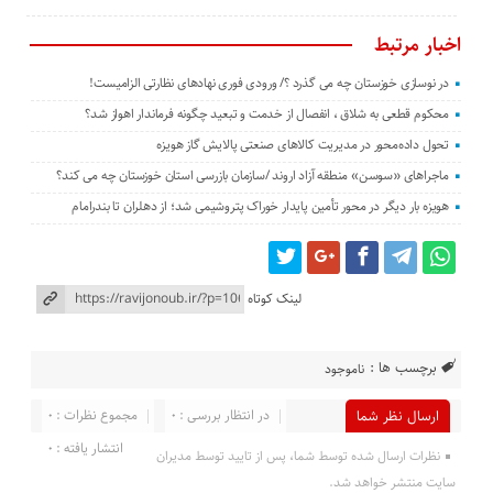
اخبار مرتبط
در نوسازی خوزستان چه می گذرد ؟/ ورودی فوری نهادهای نظارتی الزامیست!
محکوم قطعی به شلاق ، انفصال از خدمت و تبعید چگونه فرماندار اهواز شد؟
تحول داده‌محور در مدیریت کالاهای صنعتی پالایش گاز هویزه
ماجراهای «سوسن» منطقه آزاد اروند /سازمان بازرسی استان خوزستان چه می کند؟
هویزه بار دیگر در محور تأمین پایدار خوراک پتروشیمی شد؛ از دهلران تا بندرامام
لینک کوتاه
برچسب ها :
ناموجود
در انتظار بررسی : 0
مجموع نظرات : 0
ارسال نظر شما
انتشار یافته : 0
نظرات ارسال شده توسط شما، پس از تایید توسط مدیران
سایت منتشر خواهد شد.