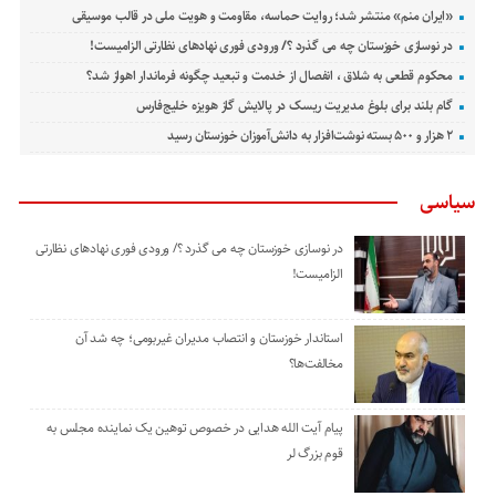
«ایران منم» منتشر شد؛ روایت حماسه، مقاومت و هویت ملی در قالب موسیقی
در نوسازی خوزستان چه می گذرد ؟/ ورودی فوری نهادهای نظارتی الزامیست!
محکوم قطعی به شلاق ، انفصال از خدمت و تبعید چگونه فرماندار اهواز شد؟
گام بلند برای بلوغ مدیریت ریسک در پالایش گاز هویزه خلیج‌فارس
۲ هزار و ۵۰۰ بسته نوشت‌افزار به دانش‌آموزان خوزستان رسید
سیاسی
در نوسازی خوزستان چه می گذرد ؟/ ورودی فوری نهادهای نظارتی
الزامیست!
استاندار خوزستان و انتصاب مدیران غیربومی؛ چه شد آن
مخالفت‌ها؟
پیام آیت الله هدایی در خصوص توهین یک نماینده مجلس به
قوم بزرگ لر