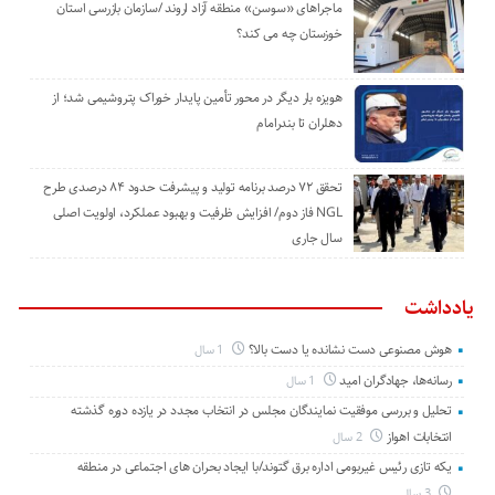
ماجراهای «سوسن» منطقه آزاد اروند /سازمان بازرسی استان
خوزستان چه می کند؟
هویزه بار دیگر در محور تأمین پایدار خوراک پتروشیمی شد؛ از
دهلران تا بندرامام
تحقق ۷۲ درصد برنامه تولید و پیشرفت حدود ۸۴ درصدی طرح
NGL فاز دوم/ افزایش ظرفیت و بهبود عملکرد، اولویت اصلی
سال جاری
یادداشت
هوش مصنوعی دست نشانده یا دست بالا؟
1 سال
رسانه‌ها، جهادگران امید
1 سال
تحلیل و بررسی موفقیت نمایندگان مجلس در انتخاب مجدد در یازده دوره گذشته
انتخابات اهواز
2 سال
یکه تازی رئیس غیربومی اداره برق گتوند/با ایجاد بحران های اجتماعی در منطقه
3 سال