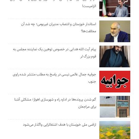
الزامیست!
استاندار خوزستان و انتصاب مدیران غیربومی؛ چه شد آن
مخالفت‌ها؟
پیام آیت الله هدایی در خصوص توهین یک نماینده مجلس به
قوم بزرگ لر
جوابیه جمال عالمی نیسی در پاسخ به مطلب منتشر شده راوی
جنوب
گم شدن پرونده‌ها در اداره راه و شهرسازی اهواز؛ مشکلی آشنا
برای مراجعان
اراضی ملی خوزستان با هدف اشتغالزایی واگذار می‌شود