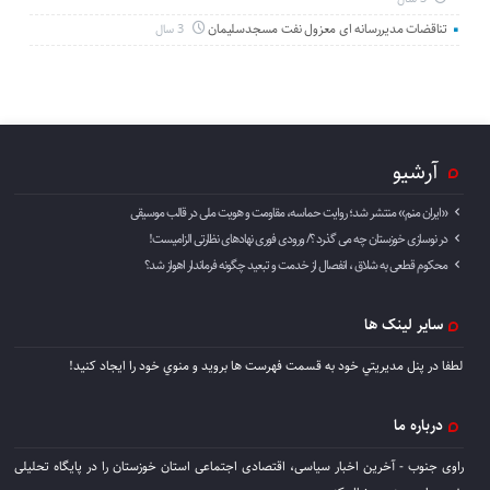
تناقضات مدیررسانه ای معزول نفت مسجدسلیمان
3 سال
آرشیو
«ایران منم» منتشر شد؛ روایت حماسه، مقاومت و هویت ملی در قالب موسیقی
در نوسازی خوزستان چه می گذرد ؟/ ورودی فوری نهادهای نظارتی الزامیست!
محکوم قطعی به شلاق ، انفصال از خدمت و تبعید چگونه فرماندار اهواز شد؟
سایر لینک ها
لطفا در پنل مديريتي خود به قسمت فهرست ها برويد و منوي خود را ايجاد كنيد!
درباره ما
راوی جنوب - آخرین اخبار سیاسی، اقتصادی اجتماعی استان خوزستان را در پایگاه تحلیلی