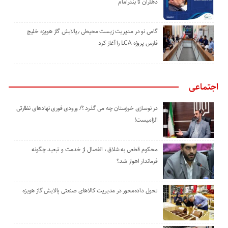
دهلران تا بندرامام
گامی نو در مدیریت زیست ‌محیطی ٫پالایش گاز هویزه خلیج
‌فارس پروژه LCA را آغاز کرد
اجتماعی
در نوسازی خوزستان چه می گذرد ؟/ ورودی فوری نهادهای نظارتی
الزامیست!
محکوم قطعی به شلاق ، انفصال از خدمت و تبعید چگونه
فرماندار اهواز شد؟
تحول داده‌محور در مدیریت کالاهای صنعتی پالایش گاز هویزه