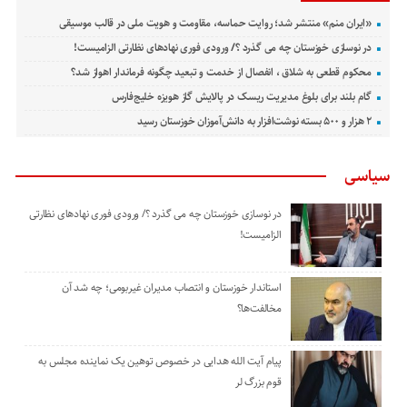
«ایران منم» منتشر شد؛ روایت حماسه، مقاومت و هویت ملی در قالب موسیقی
در نوسازی خوزستان چه می گذرد ؟/ ورودی فوری نهادهای نظارتی الزامیست!
محکوم قطعی به شلاق ، انفصال از خدمت و تبعید چگونه فرماندار اهواز شد؟
گام بلند برای بلوغ مدیریت ریسک در پالایش گاز هویزه خلیج‌فارس
۲ هزار و ۵۰۰ بسته نوشت‌افزار به دانش‌آموزان خوزستان رسید
سیاسی
در نوسازی خوزستان چه می گذرد ؟/ ورودی فوری نهادهای نظارتی
الزامیست!
استاندار خوزستان و انتصاب مدیران غیربومی؛ چه شد آن
مخالفت‌ها؟
پیام آیت الله هدایی در خصوص توهین یک نماینده مجلس به
قوم بزرگ لر