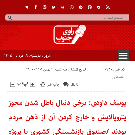
امروز : دوشنبه, ۱۹ مرداد , ۱۴۰۵
کد خبر : 10780
تاریخ انتشار : سه شنبه ۱۱ بهمن ۱۴۰۱ - ۲۱:۱۰
اقتصادی
0 نظر
چاپ خبر
یوسف داودی: برخی دنبال باطل شدن مجوز
پتروپالایش و خارج کردن آن از ذهن مردم
بودند /صندوق بازنشستگی کشوری یا پروژه