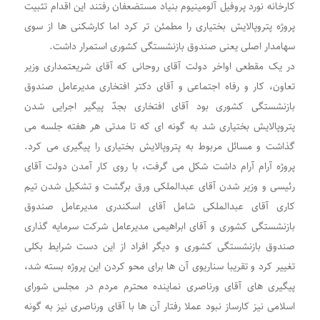
کارخانه نورد پروفیل آلومینیوم بنیاد مستضعفان رفتند این اقدام تثبیت
پروژه پتروپالایش بختیاری را مطمئن تر کرد اما کارشکنی ها از سوی
سهامدار اصلی یعنی صندوق بازنشستگی کشوری استمرار داشت.
در یک مقطعی اواخر دولت آقای روحانی که آقای شریعتمداری وزیر
تعاون، کار و رفاه اجتماعی و آقای دکتر افتخاری مدیرعامل صندوق
بازنشستگی کشوری بود آقای افتخاری بجدّ پیگیر اجرایی شدن
پتروپالایش بختیاری شد به گونه ای که تا مدتی هر هفته جلسه می
گذاشت و مسائل مربوط به پتروپالایش بختیاری را پیگیری می کرد.
پروژه آرام آرام داشت شکل می گرفت، با روی کار آمدن دولت آقای
رئیسی و وزیر شدن آقای عبدالملکی ورق برگشت و تشکیل شدن تیم
کاری آقای عبدالملکی شامل آقای اسکندری مدیرعامل صندوق
بازنشستگی کشوری و آقای ابراهیمی مدیرعامل شرکت سرمایه گذاری
صندوق بازنشستگی کشوری و دیگر افراد از این دست شرایط بکلی
تغییر کرد و تقریبا سناریوی آن ها برای محو کردن این پروژه بسته شد،
پیگیری های آقای ورناصری نماینده محترم مردم در مجلس شورای
اسلامی نیز کارساز نبود عملا رفتار آن ها با آقای ورناصری نیز به گونه