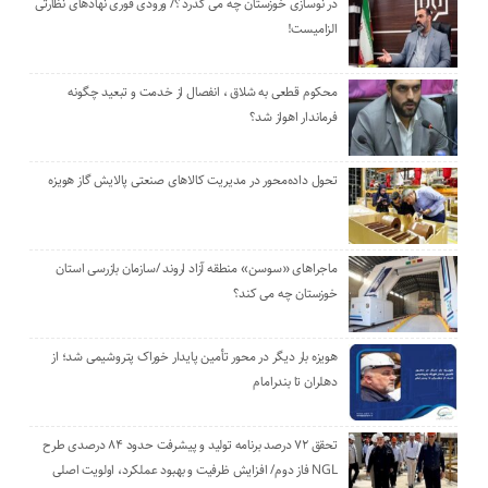
در نوسازی خوزستان چه می گذرد ؟/ ورودی فوری نهادهای نظارتی
الزامیست!
محکوم قطعی به شلاق ، انفصال از خدمت و تبعید چگونه
فرماندار اهواز شد؟
تحول داده‌محور در مدیریت کالاهای صنعتی پالایش گاز هویزه
ماجراهای «سوسن» منطقه آزاد اروند /سازمان بازرسی استان
خوزستان چه می کند؟
هویزه بار دیگر در محور تأمین پایدار خوراک پتروشیمی شد؛ از
دهلران تا بندرامام
تحقق ۷۲ درصد برنامه تولید و پیشرفت حدود ۸۴ درصدی طرح
NGL فاز دوم/ افزایش ظرفیت و بهبود عملکرد، اولویت اصلی