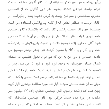
پرآور بودند و من هم دفتر محقرانه ای در کنار آقایان داشتم، دعوت
کردم جلسه کوتاهی داشته باشیم، هر دوی آقایان که از اشخاص
محترم، متخصص و متواضع بودند به گرمی دعوت بنده را پذیرفتند. از
آقایان پرسیدم، منظور آنهایی که از کلمه پتروپالایش استفاده می کنند
چیست؟ چون اگر مبحث پالایش گاز باشد که پالایشگاه گازی چندین
واحد داریم یا واحد های NGL، ولی از این واژه برای آن ها استفاده نمی
شود آقای حجاری زاده توضیح دادند و تفاوت پتروپالایش با پالایشگاه
نفت و یا گاز و یا NGL را تشریح کردند هر چقدر بیشتر توضیح می
دادند احساس و باور من به این که می توان تحول عظیمی در منطقه
شمال استان خوزستان به وجود آورد قوی و قوی تر می شد، پس از
توضیحات ایشان سوال کردم کمترین ظرفیت یک واحد پتروپالایشگاهی
که می تواند توجیه اقتصادی داشته باشد چقدر است عددی را گفتند که
خیلی به آن عدد مطمئن نبودند قرار شد مورد مطالعه بیشتری قرار گیرد
چون عدد اعلام شده از سوی آقای مهندس حجاری زاده (۳۰ میلیون متر
مکعب در روز) عدد نسبتاً بزرگی بود آقای مهندس مشتاقیان که
تخصصشان مخازن نفت و گاز است معتقد بود امکان تامین در منطقه