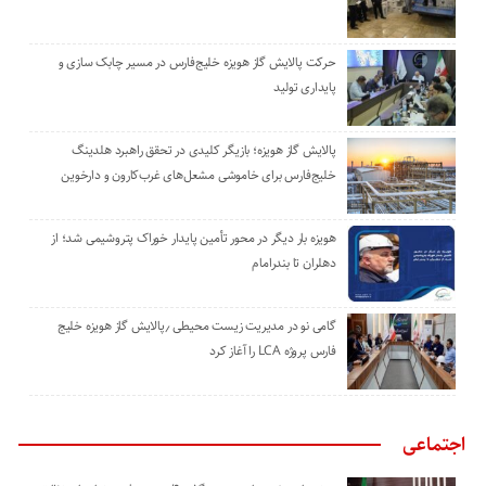
حرکت پالایش گاز هویزه خلیج‌فارس در مسیر چابک سازی و
پایداری تولید
پالایش گاز هویزه؛ بازیگر کلیدی در تحقق راهبرد هلدینگ
خلیج‌فارس برای خاموشی مشعل‌های غرب‌کارون و دارخوین
هویزه بار دیگر در محور تأمین پایدار خوراک پتروشیمی شد؛ از
دهلران تا بندرامام
گامی نو در مدیریت زیست ‌محیطی ٫پالایش گاز هویزه خلیج
‌فارس پروژه LCA را آغاز کرد
اجتماعی