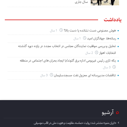
سال جاری
یادداشت
هوش مصنوعی دست نشانده یا دست بالا؟
1 سال
رسانه‌ها، جهادگران امید
1 سال
تحلیل و بررسی موفقیت نمایندگان مجلس در انتخاب مجدد در یازده دوره گذشته
انتخابات اهواز
2 سال
یکه تازی رئیس غیربومی اداره برق گتوند/با ایجاد بحران های اجتماعی در منطقه
3 سال
تناقضات مدیررسانه ای معزول نفت مسجدسلیمان
3 سال
آرشیو
«ایران منم» منتشر شد؛ روایت حماسه، مقاومت و هویت ملی در قالب موسیقی