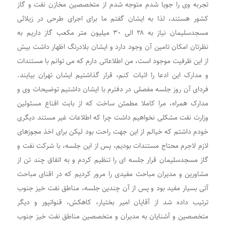
تجربه وی را جویا شدم متوجه شدم از متخصصین مخازن نفت و گاز
کشور هستند، لذا به ایشان گفتم ما برای اجرای طرحی در زیلائی
مسجدسلیمان نیاز به ۲۸ الی ۳۰ میلیون متر مکعب گاز داریم به
نظرتان امکان تامین آن وجود دارد و ایشان بلادرنگ اظهار داشت بیش
از این ظرفیت موجود است، من اطلاعاتی دارم که می توانم با مستندات
و مدارک این ادعا را اثبات کنم، قرار گذاشتیم ایشان تهران بیایند.
فردای آن روز جلسه مفصلی در دفترم با ایشان داشتیم توضیحات وی و
مدارک همراه، مرا کاملا مطمئن ساخت که از بابت اقناع مسئولین
وزارت نفت مشکلی نخواهیم داشت چرا که اطلاعات غیر مستند دیگری
خودم داشتم که خیالم از این جهت راحت بود لیکن برای اخذ مجوزهای
لازم لاجرم محتاج مستندات بودیم، پس از این جلسه، با شرکت نفت و
گاز مسجدسلیمان قرار جلسه ای را تنظیم کردم و به اتفاق چند تن از
مشاورین و مدیران مباحث مفیدی را مرور کردیم که در اقنای مباحث
آتی بسیار مفید بود و پس از آن چندین جلسه، مناطق نفت خیز جنوب
ترتیب داده شد از آقایان امیر بختیار، کاهکش، قنواتپور و دیگر
متخصصین و آشنایان به مدیران و متخصصین مناطق نفت خیز جنوب