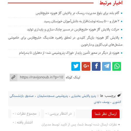
اخبار مرتبط
گام بلند برای بلوغ مدیریت ریسک در پالایش گاز هویزه خلیج‌فارس
۲ هزار و ۵۰۰ بسته نوشت‌افزار به دانش‌آموزان خوزستان رسید
حرکت پالایش گاز هویزه خلیج‌فارس در مسیر چابک سازی و پایداری تولید
پالایش گاز هویزه؛ بازیگر کلیدی در تحقق راهبرد هلدینگ خلیج‌فارس برای خاموشی
مشعل‌های غرب‌کارون و دارخوین
هویزه بار دیگر در محور تأمین پایدار خوراک پتروشیمی شد؛ از دهلران تا بندرامام
لینک کوتاه
برچسب ها :
پترو پالایش بختیاری
،
پتروشیمی مسجدسلیمان
،
صندوق بازنشستگی
کشوری
،
یوسف داودی
در انتظار بررسی : 0
مجموع نظرات : 0
ارسال نظر شما
انتشار یافته : 0
نظرات ارسال شده توسط شما، پس از تایید توسط مدیران