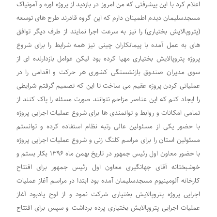
اعلام کرد با این پیشرفتی که من امروز در بازدید از پروژه اوره و آمونیاک
مسجدسلیمان دیدم اطمینان دارم که این گروه قادرند طرح های توسعه
(پتروپالایش بختیاری) را نیز به سرعت اجرا نمایند از طرف دیگر توافق
های به عمل آمده با پیمانکاران چینی نیز همه شرایط را برای شروع
پروژه پتروپالایش بختیاری مهیا کرده بود لیکن عوامل بازدارنده ای از
سوی مدیران صندوق بازنشستگی کشوری هر حرکت و اقدامی را در
عملیاتی کردن پروژه عقیم می ساخت تا این که تصمیم گرفتم شرایطی
را ایجاد کنم که این عناصر مزاحم نتوانند صورت مسئله را پاک کنند از
تمامی امکانات و روابط و توانمندی ها برای شروع عملیات اجرایی پروژه
با حضور یکی از مسئولین عالی رتبه نظام استفاده کرده و توانستم
مسئولین استان را برای مراسم کلنگ زنی و شروع عملیات اجرایی پروژه
با حضور معاون اول رئیس جمهور در تاریخ بهمن ماه ۱۳۹۶ بکار بستم و
خوشبختانه آقای جهانگیری معاون اول رئیس جمهور برای افتتاح
کارخانه آلومینیوم مسجدسلیمان آمده بود ابتدا در مراسم آغاز عملیات
اجرایی پروژه پتروپالایش بختیاری شرکت نمود و از لوح یادبود آغاز
عملیات اجرایی پتروپالایش بختیاری پرده برداشت و سپس برای افتتاح