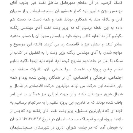
کمک گرفتیم در آن مقطع مدیرعامل مناطق نفت خیز جنوب آقای
مهندس بیژن عالیپور بود که از همشهریان مسجدسلیمانی و از مدیران
قابل و علاقه مند به همکاری بودند همه و همه دست به دست هم
داده به این نقطه برسیم که به وزیر وقت نفت آقای مهندس زنگنه
بگوئیم گاز به اندازه کافی وجود دارد و بایستی مجوز آن را دستور بدهید
صادر کنند و ایشان نیز با قاطعیت رد می کردند (البته این موضوع و
مواجه شدن با آقای مهندس زنگنه وزیر وقت را به تفضیل در کتاب از
سنگ تا لعل در جلد دوم تشریح کرده ام)، آنچه باید اینجا تاکید نمایم
انجام چنین پروژهای، اهمیت سوقالجیشی آن، تاثیرات منطقه ای،
اجتماعی، فرهنگی و اقتصادی، آن بر همگان روشن شده بود و همه
باور داشتند این حرکت می تواند موثرترین حرکت اقتصادی در شمال و
شمال شرق خوزستان باشد و از جهت اجرایی نیز همگان بر این امر
واقف شده بودند که ما قادریم این پروژه عظیم را به سرانجام برسانیم به
گونه ای که ناباورترین مسئول، وزیر وقت نفت آقای زنگنه بود که پس از
بازدید پروژه اوره و آمونیاک مسجدسلیمان در تاریخ ۱۶/۱۲/۱۳۹۷ آنچنان
به هیجان آمد که در جلسه شورای اداری در شهرستان مسجدسلیمان