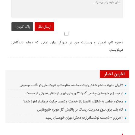
ارسال نظر
پاک کردن !
ذخیره نام، ایمیل و وبسایت من در مرورگر برای زمانی که دوباره دیدگاهی
می‌نویسم.
آخرین اخبار
«ایران منم» منتشر شد؛ روایت حماسه، مقاومت و هویت ملی در قالب موسیقی
در نوسازی خوزستان چه می گذرد ؟/ ورودی فوری نهادهای نظارتی الزامیست!
محکوم قطعی به شلاق ، انفصال از خدمت و تبعید چگونه فرماندار اهواز شد؟
گام بلند برای بلوغ مدیریت ریسک در پالایش گاز هویزه خلیج‌فارس
۲ هزار و ۵۰۰ بسته نوشت‌افزار به دانش‌آموزان خوزستان رسید