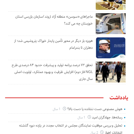
ماجراهای «سوسن» منطقه آزاد اروند /سازمان بازرسی استان
خوزستان چه می کند؟
هویزه بار دیگر در محور تأمین پایدار خوراک پتروشیمی شد؛ از
دهلران تا بندرامام
تحقق ۷۲ درصد برنامه تولید و پیشرفت حدود ۸۴ درصدی طرح
NGL فاز دوم/ افزایش ظرفیت و بهبود عملکرد، اولویت اصلی
سال جاری
یادداشت
هوش مصنوعی دست نشانده یا دست بالا؟
1 سال
رسانه‌ها، جهادگران امید
1 سال
تحلیل و بررسی موفقیت نمایندگان مجلس در انتخاب مجدد در یازده دوره گذشته
انتخابات اهواز
2 سال