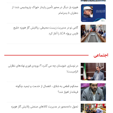
هویزه بار دیگر در محور تأمین پایدار خوراک پتروشیمی شد؛ از
دهلران تا بندرامام
گامی نو در مدیریت زیست ‌محیطی ٫پالایش گاز هویزه خلیج
‌فارس پروژه LCA را آغاز کرد
اجتماعی
در نوسازی خوزستان چه می گذرد ؟/ ورودی فوری نهادهای نظارتی
الزامیست!
محکوم قطعی به شلاق ، انفصال از خدمت و تبعید چگونه
فرماندار اهواز شد؟
تحول داده‌محور در مدیریت کالاهای صنعتی پالایش گاز هویزه