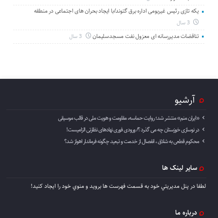
یکه تازی رئیس غیربومی اداره برق گتوند/با ایجاد بحران های اجتماعی در منطقه
3 سال
تناقضات مدیررسانه ای معزول نفت مسجدسلیمان
3 سال
آرشیو
«ایران منم» منتشر شد؛ روایت حماسه، مقاومت و هویت ملی در قالب موسیقی
در نوسازی خوزستان چه می گذرد ؟/ ورودی فوری نهادهای نظارتی الزامیست!
محکوم قطعی به شلاق ، انفصال از خدمت و تبعید چگونه فرماندار اهواز شد؟
سایر لینک ها
لطفا در پنل مديريتي خود به قسمت فهرست ها برويد و منوي خود را ايجاد كنيد!
درباره ما