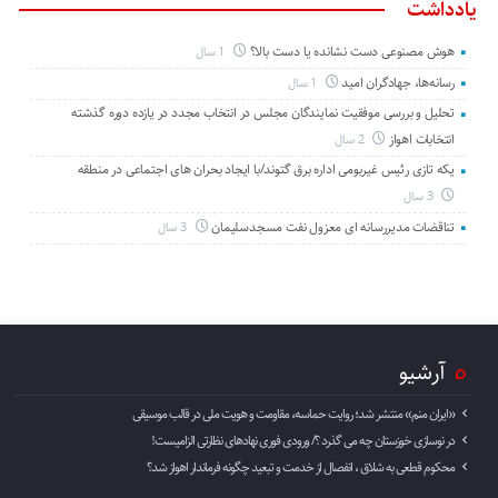
یادداشت
هوش مصنوعی دست نشانده یا دست بالا؟
1 سال
رسانه‌ها، جهادگران امید
1 سال
تحلیل و بررسی موفقیت نمایندگان مجلس در انتخاب مجدد در یازده دوره گذشته
انتخابات اهواز
2 سال
یکه تازی رئیس غیربومی اداره برق گتوند/با ایجاد بحران های اجتماعی در منطقه
3 سال
تناقضات مدیررسانه ای معزول نفت مسجدسلیمان
3 سال
آرشیو
«ایران منم» منتشر شد؛ روایت حماسه، مقاومت و هویت ملی در قالب موسیقی
در نوسازی خوزستان چه می گذرد ؟/ ورودی فوری نهادهای نظارتی الزامیست!
محکوم قطعی به شلاق ، انفصال از خدمت و تبعید چگونه فرماندار اهواز شد؟