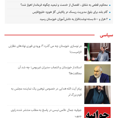
محکوم قطعی به شلاق ، انفصال از خدمت و تبعید چگونه فرماندار اهواز شد؟
گام بلند برای بلوغ مدیریت ریسک در پالایش گاز هویزه خلیج‌فارس
۲ هزار و ۵۰۰ بسته نوشت‌افزار به دانش‌آموزان خوزستان رسید
سیاسی
در نوسازی خوزستان چه می گذرد ؟/ ورودی فوری نهادهای نظارتی
الزامیست!
استاندار خوزستان و انتصاب مدیران غیربومی؛ چه شد آن
مخالفت‌ها؟
پیام آیت الله هدایی در خصوص توهین یک نماینده مجلس به
قوم بزرگ لر
جوابیه جمال عالمی نیسی در پاسخ به مطلب منتشر شده راوی
جنوب