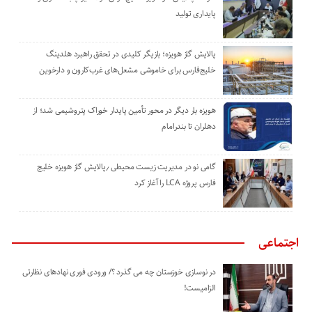
پایداری تولید
پالایش گاز هویزه؛ بازیگر کلیدی در تحقق راهبرد هلدینگ
خلیج‌فارس برای خاموشی مشعل‌های غرب‌کارون و دارخوین
هویزه بار دیگر در محور تأمین پایدار خوراک پتروشیمی شد؛ از
دهلران تا بندرامام
گامی نو در مدیریت زیست ‌محیطی ٫پالایش گاز هویزه خلیج
‌فارس پروژه LCA را آغاز کرد
اجتماعی
در نوسازی خوزستان چه می گذرد ؟/ ورودی فوری نهادهای نظارتی
الزامیست!