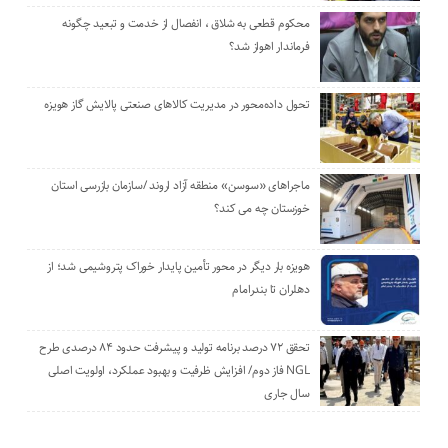
محکوم قطعی به شلاق ، انفصال از خدمت و تبعید چگونه
فرماندار اهواز شد؟
تحول داده‌محور در مدیریت کالاهای صنعتی پالایش گاز هویزه
ماجراهای «سوسن» منطقه آزاد اروند /سازمان بازرسی استان
خوزستان چه می کند؟
هویزه بار دیگر در محور تأمین پایدار خوراک پتروشیمی شد؛ از
دهلران تا بندرامام
تحقق ۷۲ درصد برنامه تولید و پیشرفت حدود ۸۴ درصدی طرح
NGL فاز دوم/ افزایش ظرفیت و بهبود عملکرد، اولویت اصلی
سال جاری