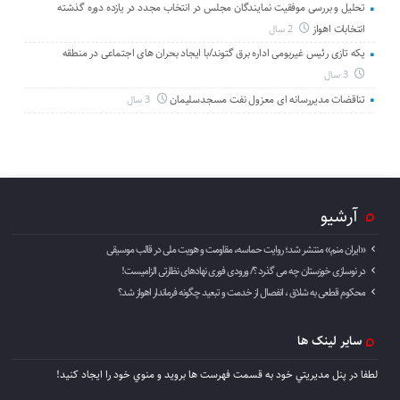
تحلیل و بررسی موفقیت نمایندگان مجلس در انتخاب مجدد در یازده دوره گذشته
انتخابات اهواز
2 سال
یکه تازی رئیس غیربومی اداره برق گتوند/با ایجاد بحران های اجتماعی در منطقه
3 سال
تناقضات مدیررسانه ای معزول نفت مسجدسلیمان
3 سال
آرشیو
«ایران منم» منتشر شد؛ روایت حماسه، مقاومت و هویت ملی در قالب موسیقی
در نوسازی خوزستان چه می گذرد ؟/ ورودی فوری نهادهای نظارتی الزامیست!
محکوم قطعی به شلاق ، انفصال از خدمت و تبعید چگونه فرماندار اهواز شد؟
سایر لینک ها
لطفا در پنل مديريتي خود به قسمت فهرست ها برويد و منوي خود را ايجاد كنيد!