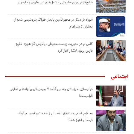
خلیج‌فارس برای خاموشی مشعل‌های غرب‌کارون و دارخوین
هویزه بار دیگر در محور تأمین پایدار خوراک پتروشیمی شد؛ از
دهلران تا بندرامام
گامی نو در مدیریت زیست ‌محیطی ٫پالایش گاز هویزه خلیج
‌فارس پروژه LCA را آغاز کرد
اجتماعی
در نوسازی خوزستان چه می گذرد ؟/ ورودی فوری نهادهای نظارتی
الزامیست!
محکوم قطعی به شلاق ، انفصال از خدمت و تبعید چگونه
فرماندار اهواز شد؟