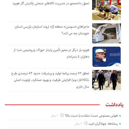
تحول داده‌محور در مدیریت کالاهای صنعتی پالایش گاز هویزه
ماجراهای «سوسن» منطقه آزاد اروند /سازمان بازرسی استان
خوزستان چه می کند؟
هویزه بار دیگر در محور تأمین پایدار خوراک پتروشیمی شد؛ از
دهلران تا بندرامام
تحقق ۷۲ درصد برنامه تولید و پیشرفت حدود ۸۴ درصدی طرح
NGL فاز دوم/ افزایش ظرفیت و بهبود عملکرد، اولویت اصلی
سال جاری
یادداشت
هوش مصنوعی دست نشانده یا دست بالا؟
1 سال
رسانه‌ها، جهادگران امید
1 سال