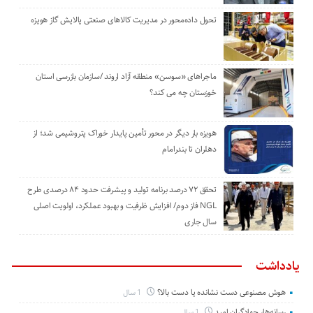
تحول داده‌محور در مدیریت کالاهای صنعتی پالایش گاز هویزه
ماجراهای «سوسن» منطقه آزاد اروند /سازمان بازرسی استان
خوزستان چه می کند؟
هویزه بار دیگر در محور تأمین پایدار خوراک پتروشیمی شد؛ از
دهلران تا بندرامام
تحقق ۷۲ درصد برنامه تولید و پیشرفت حدود ۸۴ درصدی طرح
NGL فاز دوم/ افزایش ظرفیت و بهبود عملکرد، اولویت اصلی
سال جاری
یادداشت
هوش مصنوعی دست نشانده یا دست بالا؟
1 سال
رسانه‌ها، جهادگران امید
1 سال