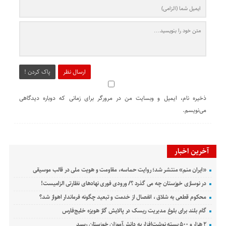
ارسال نظر
پاک کردن !
ذخیره نام، ایمیل و وبسایت من در مرورگر برای زمانی که دوباره دیدگاهی
می‌نویسم.
آخرین اخبار
«ایران منم» منتشر شد؛ روایت حماسه، مقاومت و هویت ملی در قالب موسیقی
در نوسازی خوزستان چه می گذرد ؟/ ورودی فوری نهادهای نظارتی الزامیست!
محکوم قطعی به شلاق ، انفصال از خدمت و تبعید چگونه فرماندار اهواز شد؟
گام بلند برای بلوغ مدیریت ریسک در پالایش گاز هویزه خلیج‌فارس
۲ هزار و ۵۰۰ بسته نوشت‌افزار به دانش‌آموزان خوزستان رسید