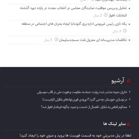
تحلیل و بررسی موفقیت نمایندگان مجلس در انتخاب مجدد در یازده دوره گذشته
انتخابات اهواز
2 سال
یکه تازی رئیس غیربومی اداره برق گتوند/با ایجاد بحران های اجتماعی در منطقه
3 سال
تناقضات مدیررسانه ای معزول نفت مسجدسلیمان
3 سال
آرشیو
«ایران منم» منتشر شد؛ روایت حماسه، مقاومت و هویت ملی در قالب موسیقی
در نوسازی خوزستان چه می گذرد ؟/ ورودی فوری نهادهای نظارتی الزامیست!
محکوم قطعی به شلاق ، انفصال از خدمت و تبعید چگونه فرماندار اهواز شد؟
سایر لینک ها
لطفا در پنل مديريتي خود به قسمت فهرست ها برويد و منوي خود را ايجاد كنيد!