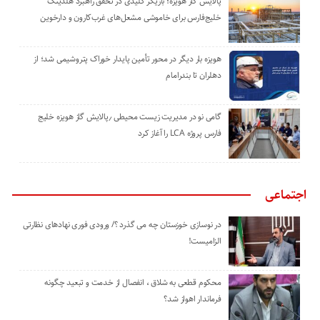
پالایش گاز هویزه؛ بازیگر کلیدی در تحقق راهبرد هلدینگ
خلیج‌فارس برای خاموشی مشعل‌های غرب‌کارون و دارخوین
هویزه بار دیگر در محور تأمین پایدار خوراک پتروشیمی شد؛ از
دهلران تا بندرامام
گامی نو در مدیریت زیست ‌محیطی ٫پالایش گاز هویزه خلیج
‌فارس پروژه LCA را آغاز کرد
اجتماعی
در نوسازی خوزستان چه می گذرد ؟/ ورودی فوری نهادهای نظارتی
الزامیست!
محکوم قطعی به شلاق ، انفصال از خدمت و تبعید چگونه
فرماندار اهواز شد؟